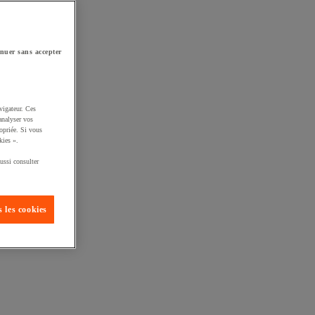
nuer sans accepter
vigateur. Ces
analyser vos
opriée. Si vous
kies ».
ussi consulter
 les cookies