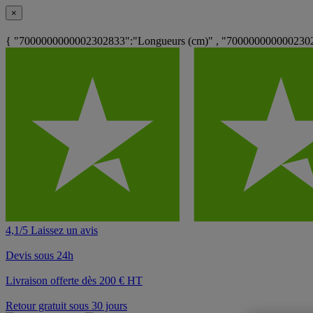
×
{ "7000000000002302833":"Longueurs (cm)" , "70000000000023026
4,1/5 Laissez un avis
Devis sous 24h
Livraison offerte dès 200 € HT
Retour gratuit sous 30 jours