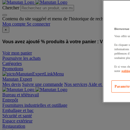
Chercher
Contenu du site suggéré et menu de l'historique de recherche
Mon compte
Se connecter
Bienvenue
×
Vous offrir u
Vous avez ajouté % produits à votre panier :
Vous avez ajo
En cliquant s
informations 
Voir mon panier
préférences d
Poursuivre les achats
souhaitez plu
Catégories
Et si vous ch
Promotions
notre
politi
Manutan Expert
offre reconditionnée
Paramètr
Mes devis
Suivre une commande
Nos services
Aide et contact
Bureau et télétravail
Entrepôt
Fournitures industrielles et outillage
Emballage et bac
Sécurité et santé
Espace extérieur