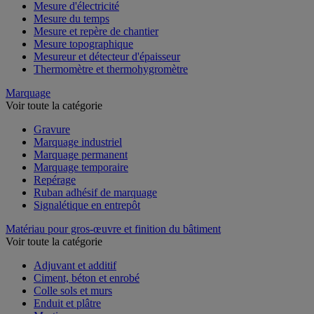
Mesure de l'environnement
Mesure d'électricité
Mesure du temps
Mesure et repère de chantier
Mesure topographique
Mesureur et détecteur d'épaisseur
Thermomètre et thermohygromètre
Marquage
Voir toute la catégorie
Gravure
Marquage industriel
Marquage permanent
Marquage temporaire
Repérage
Ruban adhésif de marquage
Signalétique en entrepôt
Matériau pour gros-œuvre et finition du bâtiment
Voir toute la catégorie
Adjuvant et additif
Ciment, béton et enrobé
Colle sols et murs