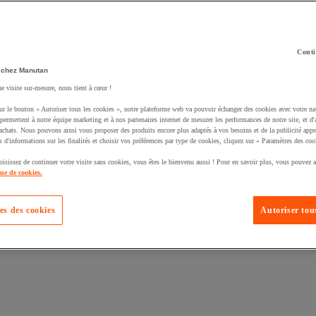
Conti
 chez Manutan
ne visite sur-mesure, nous tient à cœur !
uté un produit à votre panier :
ur le bouton « Autoriser tous les cookies », notre plateforme web va pouvoir échanger des cookies avec votre na
permettent à notre équipe marketing et à nos partenaires internet de mesurer les performances de notre site, et d'
'achats. Nous pouvons ainsi vous proposer des produits encore plus adaptés à vos besoins et de la publicité appr
s d'informations sur les finalités et choisir vos préférences par type de cookies, cliquez sur « Paramètres des coo
oisissez de continuer votre visite sans cookies, vous êtes le bienvenu aussi ! Pour en savoir plus, vous pouvez a
que de cookies.
es des cookies
Autoriser tous