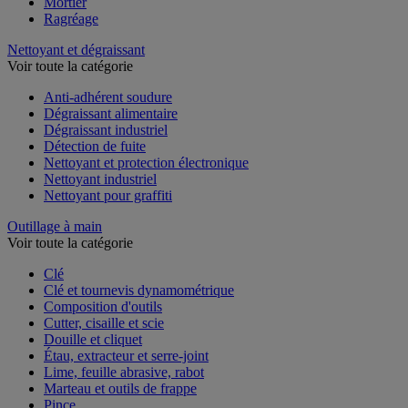
Enduit et plâtre
Mortier
Ragréage
Nettoyant et dégraissant
Voir toute la catégorie
Anti-adhérent soudure
Dégraissant alimentaire
Dégraissant industriel
Détection de fuite
Nettoyant et protection électronique
Nettoyant industriel
Nettoyant pour graffiti
Outillage à main
Voir toute la catégorie
Clé
Clé et tournevis dynamométrique
Composition d'outils
Cutter, cisaille et scie
Douille et cliquet
Étau, extracteur et serre-joint
Lime, feuille abrasive, rabot
Marteau et outils de frappe