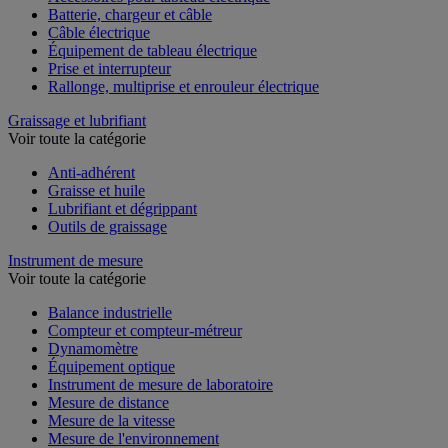
Accessoires pour tableau électrique
Batterie, chargeur et câble
Câble électrique
Équipement de tableau électrique
Prise et interrupteur
Rallonge, multiprise et enrouleur électrique
Graissage et lubrifiant
Voir toute la catégorie
Anti-adhérent
Graisse et huile
Lubrifiant et dégrippant
Outils de graissage
Instrument de mesure
Voir toute la catégorie
Balance industrielle
Compteur et compteur-métreur
Dynamomètre
Équipement optique
Instrument de mesure de laboratoire
Mesure de distance
Mesure de la vitesse