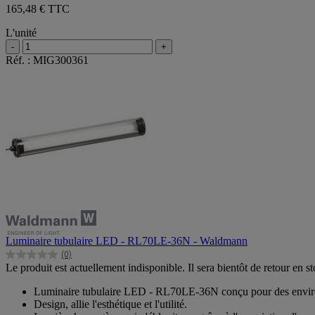
165,48 € TTC
L'unité
-
+
Réf. : MIG300361
Luminaire tubulaire LED - RL70LE-36N - Waldmann
(0)
0.0
Le produit est actuellement indisponible. Il sera bientôt de retour en st
sur
5
Luminaire tubulaire LED - RL70LE-36N conçu pour des enviro
étoiles.
Design, allie l'esthétique et l'utilité.