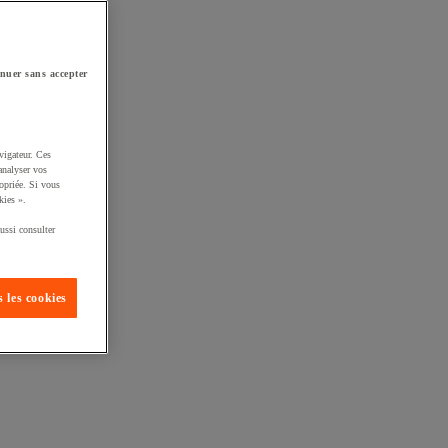
nuer sans accepter
vigateur. Ces
analyser vos
opriée. Si vous
kies ».
ussi consulter
 les cookies