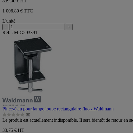
839,00 €
HT
1 006,80 € TTC
L'unité
-
+
Réf. : MIG293391
Pince-étau pour lampe loupe rectangulaire fluo - Waldmann
(0)
0.0
Le produit est actuellement indisponible. Il sera bientôt de retour en st
sur
5
33,75 €
HT
étoiles.