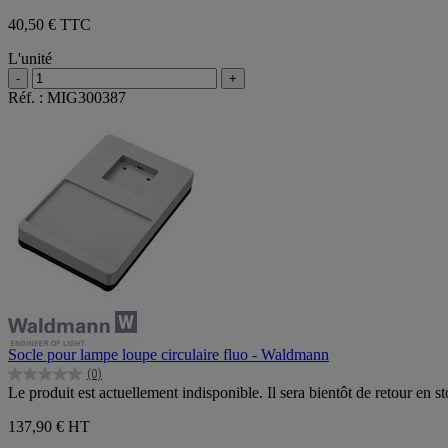
40,50 € TTC
L'unité
-
+
Réf. : MIG300387
Socle pour lampe loupe circulaire fluo - Waldmann
(0)
0.0
Le produit est actuellement indisponible. Il sera bientôt de retour en st
sur
5
137,90 €
HT
étoiles.