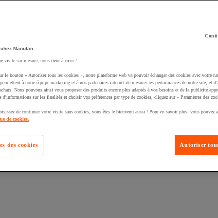
Conti
 chez Manutan
uté un produit à votre panier :
ne visite sur-mesure, nous tient à cœur !
ur le bouton « Autoriser tous les cookies », notre plateforme web va pouvoir échanger des cookies avec votre na
permettent à notre équipe marketing et à nos partenaires internet de mesurer les performances de notre site, et d'
'achats. Nous pouvons ainsi vous proposer des produits encore plus adaptés à vos besoins et de la publicité appr
s d'informations sur les finalités et choisir vos préférences par type de cookies, cliquez sur « Paramètres des coo
oisissez de continuer votre visite sans cookies, vous êtes le bienvenu aussi ! Pour en savoir plus, vous pouvez a
que de cookies.
es des cookies
Autoriser tous