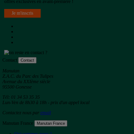
offres exclusives en avant-première !
Je m'inscris
Contact
Contact
Manutan
Z.A.C. du Parc des Tulipes
Avenue du XXIème siècle
95500 Gonesse
Tél: 01 34 53 35 35
Lun-Ven de 8h30 à 18h - prix d'un appel local
Contactez nous par
email
Manutan France
Manutan France
Qui sommes-nous ?