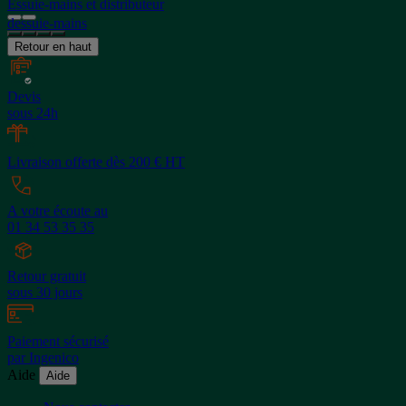
Essuie-mains et distributeur
dessuie-mains
Retour en haut
Devis
sous 24h
Livraison offerte dès 200 € HT
A votre écoute au
01 34 53 35 35
Retour gratuit
sous 30 jours
Paiement sécurisé
par Ingenico
Aide
Aide