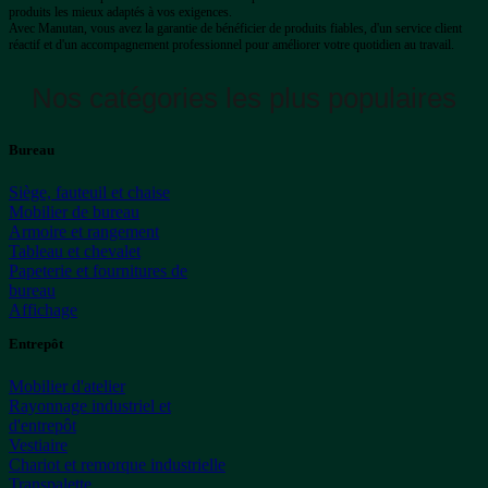
produits les mieux adaptés à vos exigences.
Avec Manutan, vous avez la garantie de bénéficier de produits fiables, d'un service client
réactif et d'un accompagnement professionnel pour améliorer votre quotidien au travail.
Nos catégories les plus populaires
Bureau
Siège, fauteuil et chaise
Mobilier de bureau
Armoire et rangement
Tableau et chevalet
Papeterie et fournitures de
bureau
Affichage
Entrepôt
Mobilier d'atelier
Rayonnage industriel et
d'entrepôt
Vestiaire
Chariot et remorque industrielle
Transpalette