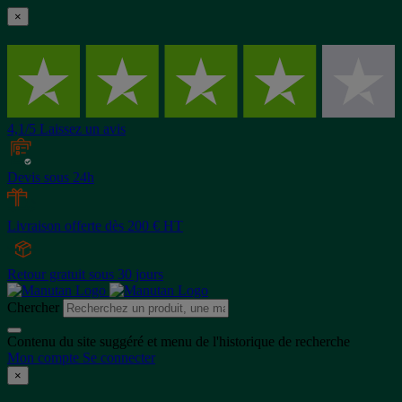
×
4,1/5 Laissez un avis
Devis sous 24h
Livraison offerte dès 200 € HT
Retour gratuit sous 30 jours
Chercher
Contenu du site suggéré et menu de l'historique de recherche
Mon compte
Se connecter
×