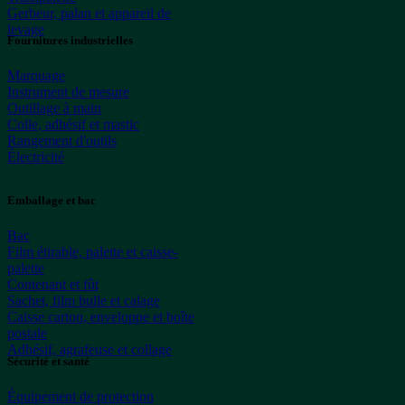
Gerbeur, palan et appareil de
levage
Fournitures industrielles
Marquage
Instrument de mesure
Outillage à main
Colle, adhésif et mastic
Rangement d'outils
Électricité
Emballage et bac
Bac
Film étirable, palette et caisse-
palette
Contenant et fût
Sachet, film bulle et calage
Caisse carton, enveloppe et boîte
postale
Adhésif, agrafeuse et collage
Sécurité et santé
Équipement de protection