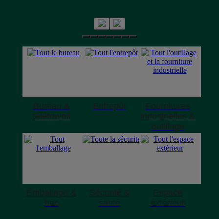
Bureau &
Entrepôt
Fournitures
télétravail
industrielles &
outillage
Emballage &
Sécurité &
Espace
bac
santé
extérieur