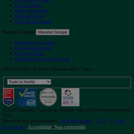
Nos avantages
Offre responsable
Manutan Expert
Tous nos partenaires
Manutan Groupe
Manutan Groupe
Découvrez le Groupe
Notre politique RSE
Rejoignez-nous
Notre blog des experts achats
Découvrez nos 26 filiales réparties dans 17 pays.
©
2026
Manutan. Tous droits réservés. Prix affichés en euros et hors
TVA.
Site dédié aux professionnels -
Mentions légales
-
CGV
-
Gestion
des cookies
-
Accessibilité  Non conformités