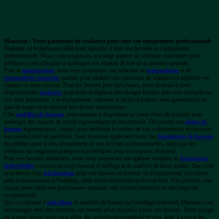
Manutan : Votre partenaire de confiance pour tous vos équipements professionnels
Manutan est le partenaire idéal pour répondre à tous vos besoins en équipements
professionnels. Nous vous proposons une large gamme de solutions innovantes pour
améliorer votre efficacité et aménager vos espaces de travail de manière optimale.
Pour la
manutention
, nous vous proposons une sélection de
transpalettes
et de
transpalettes manuels
, parfaits pour faciliter vos opérations de transport et déplacer vos
charges en toute sécurité. Pour les besoins plus spécifiques, nous mettons à votre
disposition des
gerbeurs
pour lever et déplacer des charges lourdes dans vos entrepôts ou
vos sites industriels. Ces équipements, robustes et faciles à utiliser, vous garantissent un
gain de temps et de sécurité lors de vos interventions.
Côté
mobilier de bureau
, nous mettons à disposition un vaste choix de produits pour
aménager des espaces de travail ergonomiques et fonctionnels. Découvrez nos
sièges de
bureau
ergonomiques, conçus pour améliorer le confort de vos collaborateurs et favoriser
leur productivité au quotidien. Vous trouverez également toutes les
fournitures de bureau
essentielles pour le bon déroulement de vos activités professionnelles, ainsi que des
solutions de rangement pratiques et esthétiques pour vos espaces de travail.
Pour vos besoins industriels, nous vous proposons une gamme complète de
fournitures
industrielles
couvrant un large éventail d'outillage et de matériel de haute qualité. Que vous
ayez besoin d'un
échafaudage
pour vos travaux en hauteur ou d'équipements spécialisés
pour la maintenance et l'outillage, nous avons la solution qu'il vous faut. Nos produits sont
conçus pour offrir une performance optimale, une sécurité renforcée et une longévité
exceptionnelle.
Que ce soit pour l’
emballage
, le mobilier de bureau ou l’outillage industriel, Manutan vous
accompagne avec des solutions sur mesure pour répondre à tous vos besoins. Notre équipe
est à votre écoute pour vous offrir des conseils personnalisés et vous aider à trouver les