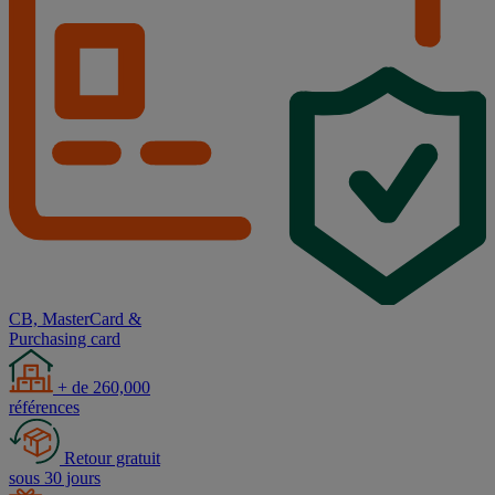
CB, MasterCard &
Purchasing card
+ de 260,000
références
Retour gratuit
sous 30 jours