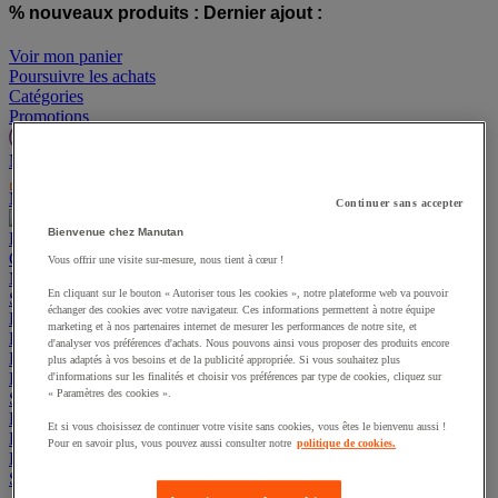
% nouveaux produits :
Dernier ajout :
Voir mon panier
Poursuivre les achats
Catégories
Promotions
Manutan Expert
offre reconditionnée
Mes devis
Suivre une commande
Nos services
Aide et contact
Continuer sans accepter
Bienvenue chez Manutan
Promotions
Offre responsable
Vous offrir une visite sur-mesure, nous tient à cœur !
Manutan Expert
En cliquant sur le bouton « Autoriser tous les cookies », notre plateforme web va pouvoir
Suivre une commande
Nos services
Aide et contact
échanger des cookies avec votre navigateur. Ces informations permettent à notre équipe
Bureau et télétravail
marketing et à nos partenaires internet de mesurer les performances de notre site, et
Entrepôt
d'analyser vos préférences d'achats. Nous pouvons ainsi vous proposer des produits encore
Fournitures industrielles et outillage
plus adaptés à vos besoins et de la publicité appropriée. Si vous souhaitez plus
Emballage et bac
d'informations sur les finalités et choisir vos préférences par type de cookies, cliquez sur
« Paramètres des cookies ».
Sécurité et santé
Espace extérieur
Et si vous choisissez de continuer votre visite sans cookies, vous êtes le bienvenu aussi !
Restauration
Pour en savoir plus, vous pouvez aussi consulter notre
politique de cookies.
Hygiène
Sports et loisirs