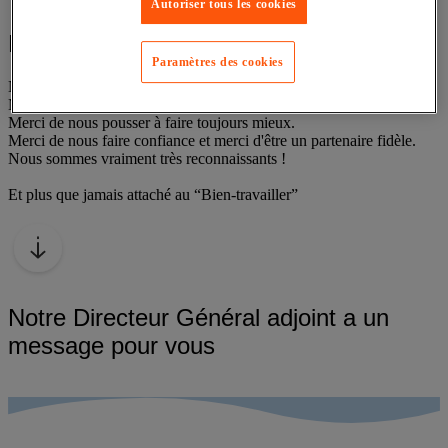
Autoriser tous les cookies
POUR VOUS
Paramètres des cookies
Nous voulons vous remercier sincérement.
Merci d'être exigeant.
Merci de nous pousser à faire toujours mieux.
Merci de nous faire confiance et merci d'être un partenaire fidèle.
Nous sommes vraiment très reconnaissants !
Et plus que jamais attaché au “Bien-travailler”
Notre Directeur Général adjoint a un
message pour vous