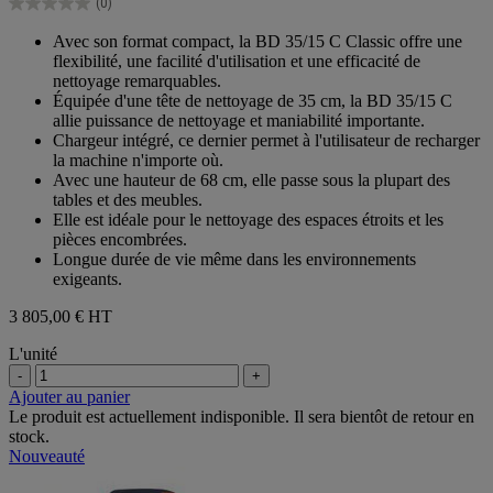
(0)
étoiles.
0.0
sur
Avec son format compact, la BD 35/15 C Classic offre une
5
flexibilité, une facilité d'utilisation et une efficacité de
étoiles.
nettoyage remarquables.
Équipée d'une tête de nettoyage de 35 cm, la BD 35/15 C
allie puissance de nettoyage et maniabilité importante.
Chargeur intégré, ce dernier permet à l'utilisateur de recharger
la machine n'importe où.
Avec une hauteur de 68 cm, elle passe sous la plupart des
tables et des meubles.
Elle est idéale pour le nettoyage des espaces étroits et les
pièces encombrées.
Longue durée de vie même dans les environnements
exigeants.
3 805,00 €
HT
L'unité
-
+
Ajouter au panier
Le produit est actuellement indisponible. Il sera bientôt de retour en
stock.
Nouveauté