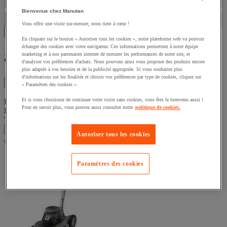
Disponibilité
Bienvenue chez Manutan
Vous offrir une visite sur-mesure, nous tient à cœur !
Afficher les 6 produits
En cliquant sur le bouton « Autoriser tous les cookies », notre plateforme web va pouvoir
échanger des cookies avec votre navigateur. Ces informations permettent à notre équipe
autolaveuse autoportee ica
marketing et à nos partenaires internet de mesurer les performances de notre site, et
d'analyser vos préférences d'achats. Nous pouvons ainsi vous proposer des produits encore
plus adaptés à vos besoins et de la publicité appropriée. Si vous souhaitez plus
d'informations sur les finalités et choisir vos préférences par type de cookies, cliquez sur
Filtres
6
« Paramètres des cookies ».
Et si vous choisissez de continuer votre visite sans cookies, vous êtes le bienvenu aussi !
Liste de produits
Pour en savoir plus, vous pouvez aussi consulter notre
politique de cookies.
Produits :
( 1 - 6 )
Trier par
Autoriser tous les cookies
Paramètres des cookies