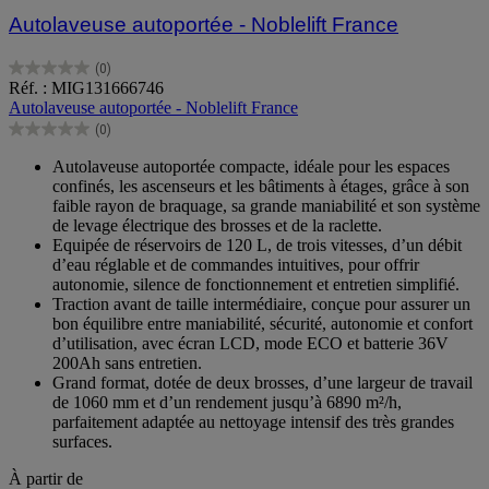
Autolaveuse autoportée - Noblelift France
(0)
0.0
Réf. : MIG131666746
sur
Autolaveuse autoportée - Noblelift France
5
(0)
étoiles.
0.0
sur
Autolaveuse autoportée compacte, idéale pour les espaces
5
confinés, les ascenseurs et les bâtiments à étages, grâce à son
étoiles.
faible rayon de braquage, sa grande maniabilité et son système
de levage électrique des brosses et de la raclette.
Equipée de réservoirs de 120 L, de trois vitesses, d’un débit
d’eau réglable et de commandes intuitives, pour offrir
autonomie, silence de fonctionnement et entretien simplifié.
Traction avant de taille intermédiaire, conçue pour assurer un
bon équilibre entre maniabilité, sécurité, autonomie et confort
d’utilisation, avec écran LCD, mode ECO et batterie 36V
200Ah sans entretien.
Grand format, dotée de deux brosses, d’une largeur de travail
de 1060 mm et d’un rendement jusqu’à 6890 m²/h,
parfaitement adaptée au nettoyage intensif des très grandes
surfaces.
À partir de