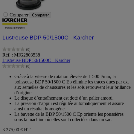
Comparer
Comparer
Lustreuse BDP 50/1500C - Karcher
(0)
0.0
Réf. : MIG2803538
sur
Lustreuse BDP 50/1500C - Karcher
5
(0)
étoiles.
0.0
sur
Grâce à la vitesse de rotation élevée de 1 500 t/min, la
5
polisseuse BDP 50/1500 C Ep élimine les traces dues par ex.
étoiles.
aux semelles de chaussures et les sols retrouvent leur brillance
d’origine.
Le disque d’entraînement est doté d’un palier amorti.
La pression d’appui est régulée automatiquement et assure
ainsi un résultat homogène.
La bavette de la BDP 50/1500 C Ep oriente les poussières
sous la machine où elles sont collectées dans un sac.
3 275,00 €
HT