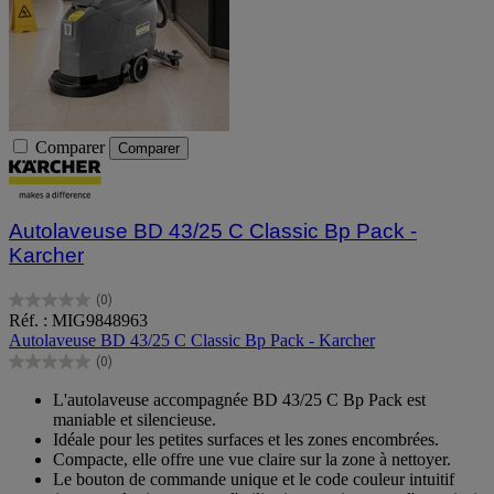
Comparer
Comparer
Autolaveuse BD 43/25 C Classic Bp Pack -
Karcher
(0)
0.0
Réf. : MIG9848963
sur
Autolaveuse BD 43/25 C Classic Bp Pack - Karcher
5
(0)
étoiles.
0.0
sur
L'autolaveuse accompagnée BD 43/25 C Bp Pack est
5
maniable et silencieuse.
étoiles.
Idéale pour les petites surfaces et les zones encombrées.
Compacte, elle offre une vue claire sur la zone à nettoyer.
Le bouton de commande unique et le code couleur intuitif