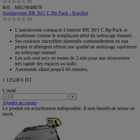
(0)
0.0
Réf. : MIG9848878
sur
Autolaveuse BR 30/1 C Bp Pack - Karcher
5
(0)
étoiles.
0.0
sur
L'autolaveuse compacte à batterie BR 30/1 C Bp Pack se
5
positionne comme le remplaçant idéal du nettoyage manuel.
étoiles.
Ses rouleaux microfibre alimentés continuellement en eau
propre et détergent offrent une qualité de nettoyage supérieure
au nettoyage manuel.
Les sols sont secs en moins de 2 min pour une réouverture
très rapide des espaces au trafic.
Autonomie allant jusqu'à 60 minutes.
1 125,00 €
HT
L'unité
-
+
Ajouter au panier
Le produit est actuellement indisponible. Il sera bientôt de retour en
stock.