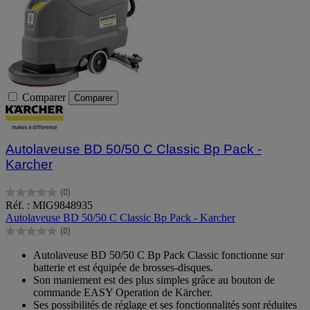
Comparer
Comparer
Autolaveuse BD 50/50 C Classic Bp Pack -
Karcher
(0)
0.0
Réf. : MIG9848935
sur
Autolaveuse BD 50/50 C Classic Bp Pack - Karcher
5
(0)
étoiles.
0.0
sur
Autolaveuse BD 50/50 C Bp Pack Classic fonctionne sur
5
batterie et est équipée de brosses-disques.
étoiles.
Son maniement est des plus simples grâce au bouton de
commande EASY Operation de Kärcher.
Ses possibilités de réglage et ses fonctionnalités sont réduites