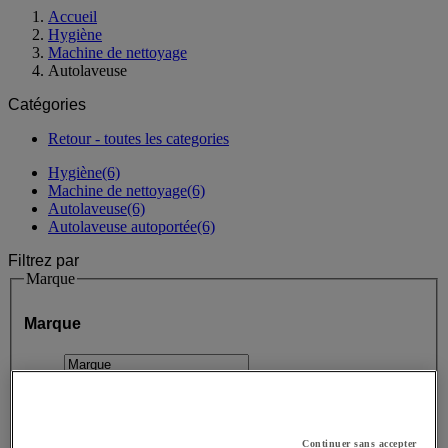
Accueil
Hygiène
Machine de nettoyage
Autolaveuse
Catégories
Retour - toutes les categories
Hygiène
(6)
Machine de nettoyage
(6)
Autolaveuse
(6)
Autolaveuse autoportée
(6)
Filtrez par
Marque
Marque
Valeur facette
Karcher
(
5
)
Karcher
(5)
Valeur facette
Stockman
(
1
)
Stockman
(1)
Continuer sans accepter