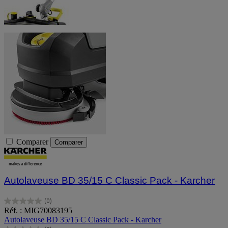
Comparer
Comparer
Autolaveuse BD 35/15 C Classic Pack - Karcher
(0)
0.0
Réf. : MIG70083195
sur
Autolaveuse BD 35/15 C Classic Pack - Karcher
5