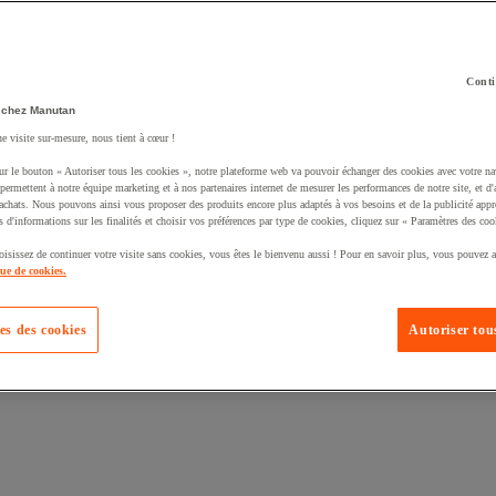
Conti
 chez Manutan
uté un produit à votre panier :
ne visite sur-mesure, nous tient à cœur !
ur le bouton « Autoriser tous les cookies », notre plateforme web va pouvoir échanger des cookies avec votre na
permettent à notre équipe marketing et à nos partenaires internet de mesurer les performances de notre site, et d'
'achats. Nous pouvons ainsi vous proposer des produits encore plus adaptés à vos besoins et de la publicité appr
s d'informations sur les finalités et choisir vos préférences par type de cookies, cliquez sur « Paramètres des coo
oisissez de continuer votre visite sans cookies, vous êtes le bienvenu aussi ! Pour en savoir plus, vous pouvez a
que de cookies.
es des cookies
Autoriser tous