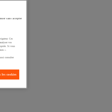
nuer sans accepter
vigateur. Ces
analyser vos
opriée. Si vous
kies ».
ussi consulter
 les cookies