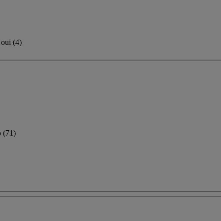
oui
(
4
)
o
(71)