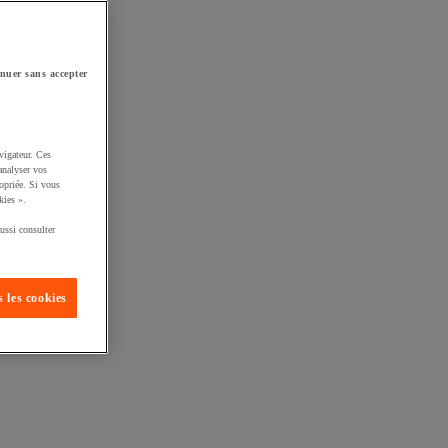
nuer sans accepter
vigateur. Ces
analyser vos
opriée. Si vous
kies ».
ussi consulter
 les cookies