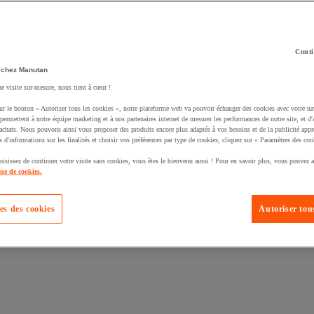
Conti
 chez Manutan
uté un produit à votre panier :
ne visite sur-mesure, nous tient à cœur !
ur le bouton « Autoriser tous les cookies », notre plateforme web va pouvoir échanger des cookies avec votre na
permettent à notre équipe marketing et à nos partenaires internet de mesurer les performances de notre site, et d'
'achats. Nous pouvons ainsi vous proposer des produits encore plus adaptés à vos besoins et de la publicité appr
s d'informations sur les finalités et choisir vos préférences par type de cookies, cliquez sur « Paramètres des coo
oisissez de continuer votre visite sans cookies, vous êtes le bienvenu aussi ! Pour en savoir plus, vous pouvez a
que de cookies.
es des cookies
Autoriser tous