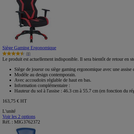
Siège Gaming Ergonomique
(8)
4.5
Le produit est actuellement indisponible. Il sera bientôt de retour en st
sur
5
Siège de joueur ou siège gaming ergonomique avec une assise c
étoiles.
Modèle au design contemporain.
8
Avec accoudoirs réglable de haut en bas.
avis
Information complémentaire :
Hauteur du sol à l'assise : 46.3 cm à 55.7 cm (en fonction du rég
163,75 €
HT
L'unité
Voir les 2 options
Réf. : MIG3762372