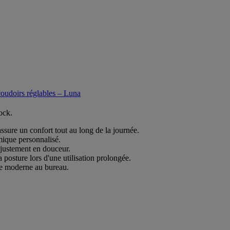
coudoirs réglables – Luna
ock.
 assure un confort tout au long de la journée.
mique personnalisé.
ajustement en douceur.
a posture lors d'une utilisation prolongée.
le moderne au bureau.