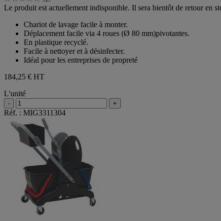
0.0
Le produit est actuellement indisponible. Il sera bientôt de retour en st
sur
5
Chariot de lavage facile à monter.
étoiles.
Déplacement facile via 4 roues (Ø 80 mm)pivotantes.
En plastique recyclé.
Facile à nettoyer et à désinfecter.
Idéal pour les entreprises de propreté
184,25 €
HT
L'unité
-
+
Réf. : MIG3311304