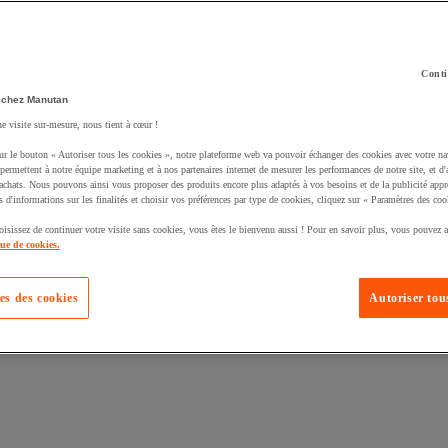
Conti
 chez Manutan
uté un produit à votre panier :
ne visite sur-mesure, nous tient à cœur !
ur le bouton « Autoriser tous les cookies », notre plateforme web va pouvoir échanger des cookies avec votre na
permettent à notre équipe marketing et à nos partenaires internet de mesurer les performances de notre site, et d'
'achats. Nous pouvons ainsi vous proposer des produits encore plus adaptés à vos besoins et de la publicité appr
s d'informations sur les finalités et choisir vos préférences par type de cookies, cliquez sur « Paramètres des coo
oisissez de continuer votre visite sans cookies, vous êtes le bienvenu aussi ! Pour en savoir plus, vous pouvez a
que de cookies.
es des cookies
Autoriser tous