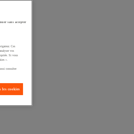
nuer sans accepter
vigateur. Ces
analyser vos
opriée. Si vous
kies ».
ussi consulter
 les cookies