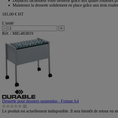
Déplacez facilement votre desserte grâce aux quatre roulettes pi
avis
Maintenez la desserte solidement en place grâce aux trois roulet
181,00 €
HT
L'unité
-
+
Réf. : MIG483819
Desserte pour dossiers suspendus - Format A4
(0)
0.0
Le produit est actuellement indisponible. Il sera bientôt de retour en st
sur
5