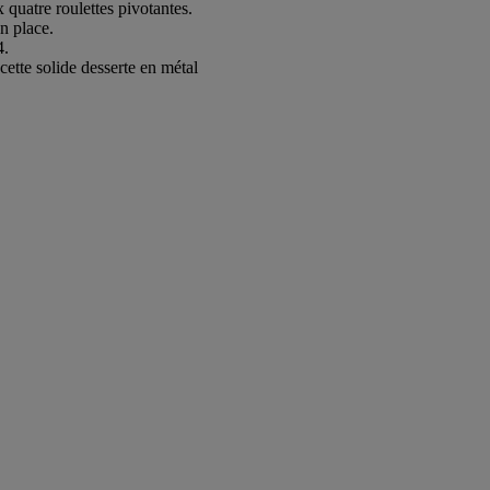
 quatre roulettes pivotantes.
en place.
4.
ette solide desserte en métal