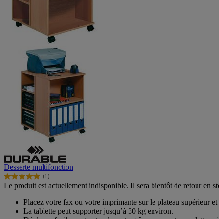
Desserte multifonction
(1)
5.0
Le produit est actuellement indisponible. Il sera bientôt de retour en st
sur
5
Placez votre fax ou votre imprimante sur le plateau supérieur et
étoiles.
La tablette peut supporter jusqu’à 30 kg environ.
1