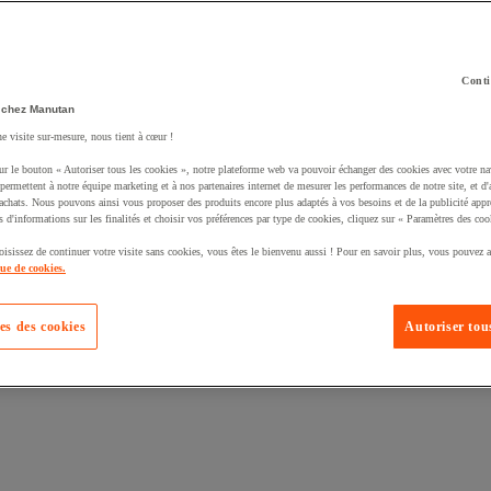
Conti
 chez Manutan
uté un produit à votre panier :
ne visite sur-mesure, nous tient à cœur !
ur le bouton « Autoriser tous les cookies », notre plateforme web va pouvoir échanger des cookies avec votre na
permettent à notre équipe marketing et à nos partenaires internet de mesurer les performances de notre site, et d'
'achats. Nous pouvons ainsi vous proposer des produits encore plus adaptés à vos besoins et de la publicité appr
s d'informations sur les finalités et choisir vos préférences par type de cookies, cliquez sur « Paramètres des coo
oisissez de continuer votre visite sans cookies, vous êtes le bienvenu aussi ! Pour en savoir plus, vous pouvez a
que de cookies.
es des cookies
Autoriser tous