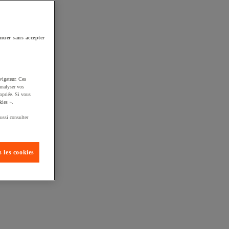
nuer sans accepter
vigateur. Ces
analyser vos
opriée. Si vous
kies ».
ussi consulter
 les cookies