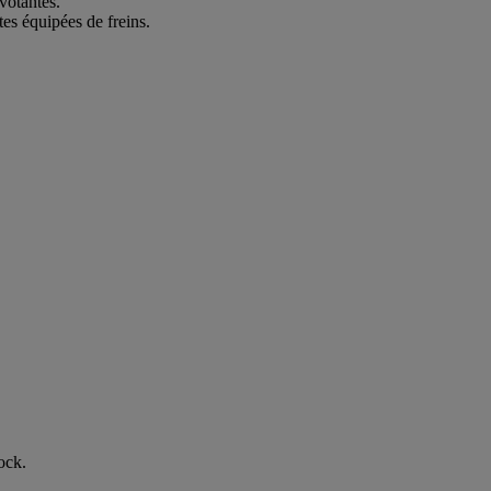
votantes.
tes équipées de freins.
ock.