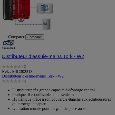
Comparer
Comparer
Distributeur d'essuie-mains Tork - W2
(0)
0.0
Réf. : MIG302313
sur
Distributeur d'essuie-mains Tork - W2
5
(0)
étoiles.
0.0
sur
Distributeur très grande capacité à dévidage central.
5
Pratique, il est utilisable d'une seule main.
étoiles.
Hygiènique grâce à son couvercle étanche aux éclaboussures
qui protège le papier.
Utilisation murale pour un gain de place au sol.