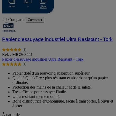
Comparer
Comparer
Papier d'essuyage industriel Ultra Resistant - Tork
(1)
5.0
Réf. : MIG363441
sur
Papier d'essuyage industriel Ultra Resistant - Tork
5
(1)
étoiles.
5.0
1
sur
Papier doté d'un pouvoir d'absorption supérieur.
avis
5
Qualité QuickDry : plus résistant et absorbant qu'un papier
étoiles.
ordinaire.
1
Protection des mains de la chaleur et de la saleté.
avis
Très efficace pour essuyer l'huile.
Ultra-résistant même mouillé.
Boîte distributrice ergonomique, facile à transporter, à ouvir et
à jeter.
À partir de