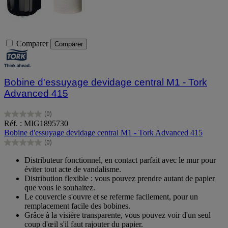
Comparer
Comparer
Bobine d'essuyage devidage central M1 - Tork
Advanced 415
(0)
0.0
Réf. : MIG1895730
sur
Bobine d'essuyage devidage central M1 - Tork Advanced 415
5
(0)
étoiles.
0.0
sur
Distributeur fonctionnel, en contact parfait avec le mur pour
5
éviter tout acte de vandalisme.
étoiles.
Distribution flexible : vous pouvez prendre autant de papier
que vous le souhaitez.
Le couvercle s'ouvre et se referme facilement, pour un
remplacement facile des bobines.
Grâce à la visière transparente, vous pouvez voir d'un seul
coup d'œil s'il faut rajouter du papier.