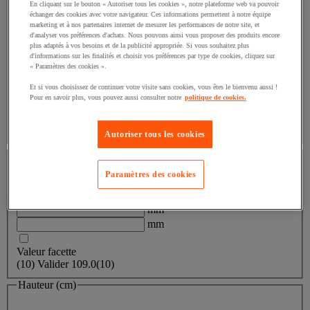
Valeur facette
Blanc
(
5
)
Blanc
(5)
En cliquant sur le bouton « Autoriser tous les cookies », notre plateforme web va pouvoir
échanger des cookies avec votre navigateur. Ces informations permettent à notre équipe
marketing et à nos partenaires internet de mesurer les performances de notre site, et
Valeur facette
Bleu
(
5
)
Bleu
(5)
d'analyser vos préférences d'achats. Nous pouvons ainsi vous proposer des produits encore
plus adaptés à vos besoins et de la publicité appropriée. Si vous souhaitez plus
d'informations sur les finalités et choisir vos préférences par type de cookies, cliquez sur
Valeur facette
Noir
(
4
)
Noir
(4)
« Paramètres des cookies ».
Et si vous choisissez de continuer votre visite sans cookies, vous êtes le bienvenu aussi !
Valeur facette
Rouge
(
3
)
Rouge
(3)
Pour en savoir plus, vous pouvez aussi consulter notre
politique de cookies.
Valeur facette
Turquoise
(
1
)
Turquoise
(1)
Autoriser tous les cookies
Largeur (mm)
Paramètres des cookies
Largeur (mm)
mm
mm
Valeur facette
(
10
)
Valider
109.0
(10)
Hauteur (cm)