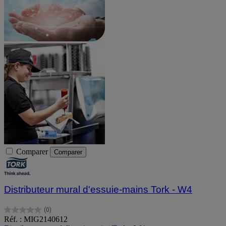
Comparer
Comparer
Distributeur mural d'essuie-mains Tork - W4
(0)
0.0
Réf. : MIG2140612
sur