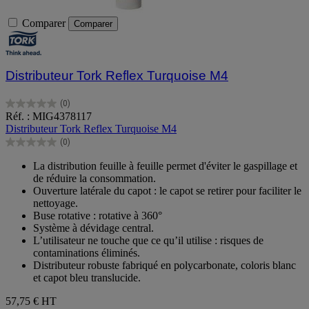
Comparer
Comparer
Distributeur Tork Reflex Turquoise M4
(0)
0.0
Réf. : MIG4378117
sur
Distributeur Tork Reflex Turquoise M4
5
(0)
étoiles.
0.0
sur
La distribution feuille à feuille permet d'éviter le gaspillage et
5
de réduire la consommation.
étoiles.
Ouverture latérale du capot : le capot se retirer pour faciliter le
nettoyage.
Buse rotative : rotative à 360°
Système à dévidage central.
L’utilisateur ne touche que ce qu’il utilise : risques de
contaminations éliminés.
Distributeur robuste fabriqué en polycarbonate, coloris blanc
et capot bleu translucide.
57,75 €
HT