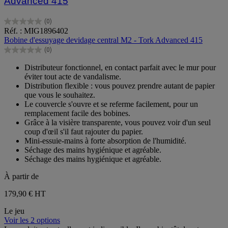
Advanced 415
(0)
0.0
Réf. : MIG1896402
sur
Bobine d'essuyage devidage central M2 - Tork Advanced 415
5
(0)
étoiles.
0.0
sur
Distributeur fonctionnel, en contact parfait avec le mur pour
5
éviter tout acte de vandalisme.
étoiles.
Distribution flexible : vous pouvez prendre autant de papier
que vous le souhaitez.
Le couvercle s'ouvre et se referme facilement, pour un
remplacement facile des bobines.
Grâce à la visière transparente, vous pouvez voir d'un seul
coup d'œil s'il faut rajouter du papier.
Mini-essuie-mains à forte absorption de l'humidité.
Séchage des mains hygiénique et agréable.
Séchage des mains hygiénique et agréable.
À partir de
179,90 €
HT
Le jeu
Voir les 2 options