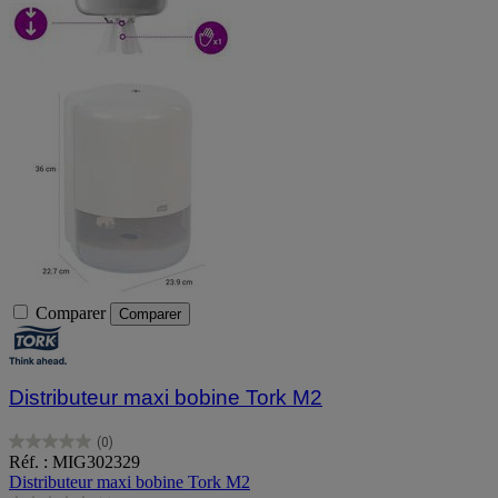
Comparer
Comparer
Distributeur maxi bobine Tork M2
(0)
0.0
Réf. : MIG302329
sur
Distributeur maxi bobine Tork M2
5