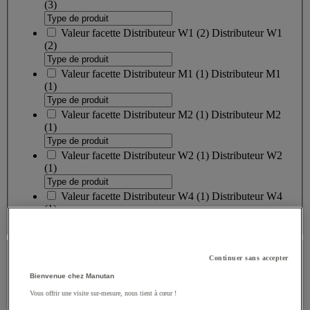
(3)
Valeur facette
Distributeur W1
(
2
)
Distributeur W1
(2)
Valeur facette
Distributeur M1
(
1
)
Distributeur M1
(1)
Valeur facette
Distributeur M2
(
1
)
Distributeur M2
(1)
Valeur facette
Distributeur W2
(
1
)
Distributeur W2
(1)
Valeur facette
Distributeur W4
(
1
)
Distributeur W4
(1)
Coloris
Continuer sans accepter
Coloris
Bienvenue chez Manutan
Vous offrir une visite sur-mesure, nous tient à cœur !