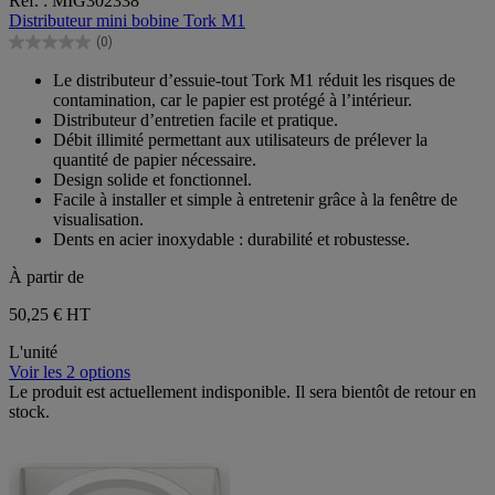
Réf. : MIG302338
sur
Distributeur mini bobine Tork M1
5
(0)
étoiles.
0.0
sur
Le distributeur d’essuie-tout Tork M1 réduit les risques de
5
contamination, car le papier est protégé à l’intérieur.
étoiles.
Distributeur d’entretien facile et pratique.
Débit illimité permettant aux utilisateurs de prélever la
quantité de papier nécessaire.
Design solide et fonctionnel.
Facile à installer et simple à entretenir grâce à la fenêtre de
visualisation.
Dents en acier inoxydable : durabilité et robustesse.
À partir de
50,25 €
HT
L'unité
Voir les 2 options
Le produit est actuellement indisponible. Il sera bientôt de retour en
stock.