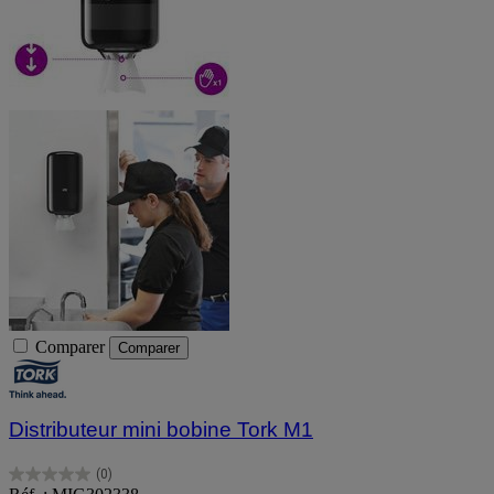
Comparer
Comparer
Distributeur mini bobine Tork M1
(0)
0.0