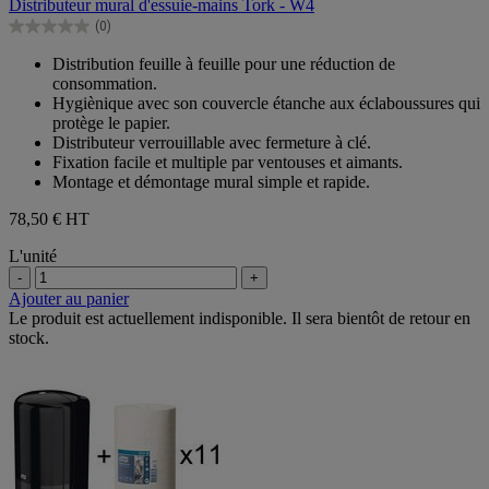
Distributeur mural d'essuie-mains Tork - W4
5
(0)
étoiles.
0.0
sur
Distribution feuille à feuille pour une réduction de
5
consommation.
étoiles.
Hygiènique avec son couvercle étanche aux éclaboussures qui
protège le papier.
Distributeur verrouillable avec fermeture à clé.
Fixation facile et multiple par ventouses et aimants.
Montage et démontage mural simple et rapide.
78,50 €
HT
L'unité
-
+
Ajouter au panier
Le produit est actuellement indisponible. Il sera bientôt de retour en
stock.