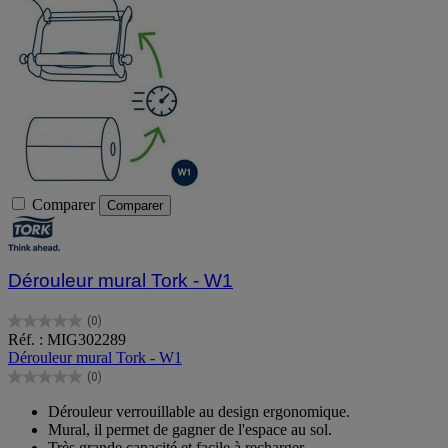
Comparer
Comparer
Dérouleur mural Tork - W1
(0)
0.0
Réf. : MIG302289
sur
Dérouleur mural Tork - W1
5
(0)
étoiles.
0.0
sur
Dérouleur verrouillable au design ergonomique.
5
Mural, il permet de gagner de l'espace au sol.
étoiles.
Très grande capacité et facile à recharger.