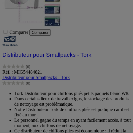
Comparer
Comparer
Distributeur pour Smallpacks - Tork
(0)
0.0
Réf. : MIG54484821
sur
Distributeur pour Smallpacks - Tork
5
(0)
étoiles.
0.0
sur
Tork Distributeur pour chiffons pliés petits paquets blanc W8.
5
Dans certains lieux de travail exigus, le stockage des produits
étoiles.
de nettoyage est problématique.
Notre Distributeur Tork de chiffons pliés est pratique car il est
fixé au mur.
Le personnel gagne du temps en ayant facilement accès, à tout
moment, aux chiffons de nettoyage.
Ce distributeur de chiffons pliés est économique : il réduit la