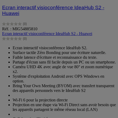
Ecran interactif visioconférence IdeaHub S2 -
Huawei
(0)
0.0
Réf. : MIG54885810
sur
Ecran interactif visioconférence IdeaHub S2 - Huawei
5
(0)
étoiles.
0.0
sur
Ecran interactif visioconférence IdeaHub S2.
5
Surface tactile Zéro Bonding pour une écriture naturelle.
étoiles.
Faible latence d'écriture et reconnaissance du texte.
Partage d'écran sans fil facile depuis un PC ou un smartphone.
Caméra UHD 4K avec angle de vue 80° et zoom numérique
x2.
Système d'exploitation Android avec OPS Windows en
option.
Bring Your Own Meeting (BYOM) avec transfert transparent
des appareils personnels vers le IdeaHub S2
Wi-Fi 6 pour la projection directe
Projection en une étape via Wi-Fi Direct sans avoir besoin que
les appareils partagent le même réseau local (LAN)