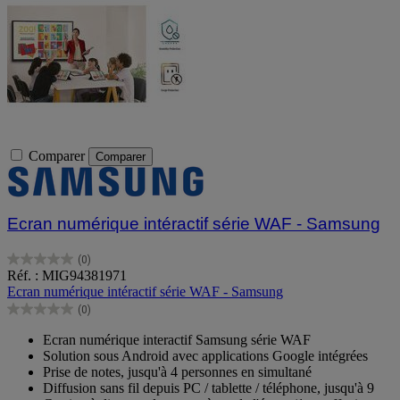
Comparer
Comparer
Ecran numérique intéractif série WAF - Samsung
(0)
0.0
Réf. : MIG94381971
sur
Ecran numérique intéractif série WAF - Samsung
5
(0)
étoiles.
0.0
sur
Ecran numérique interactif Samsung série WAF
5
Solution sous Android avec applications Google intégrées
étoiles.
Prise de notes, jusqu'à 4 personnes en simultané
Diffusion sans fil depuis PC / tablette / téléphone, jusqu'à 9