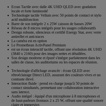
0.0
sur
Ecran Tactile avec dalle 4K UHD QLED avec gradation
5
locale et forte luminosité
étoiles.
Technologie tactile Vellum avec 50 points de contact et stylo
actif multifonction
Barre de son intégrée 2 x 25W caisson de basses 20W
Réseau de 8 micros intégrés pour les usages collaboratifs
Design robuste, silencieux et certifié Energy Star, avec verre
antireflet et anti-traces
La caméra est en option
Le Promethean ActivPanel Premium
est un écran interactif tactile, offrant une résolution 4K UHD
(3840 x 2160) pour des images nettes et détaillées.
Son design moderne et épuré s'intègre parfaitement dans les
salles de classe, les auditoriums ou les espaces de réunion.
Technologie d'affichage avancée : écran QLED avec
rétroéclairage Direct LED, assurant des couleurs vives et un
contraste élevé.
Interaction fluide : prend en charge jusqu'à 50 points de
contact simultanés, permettant une collaboration interactive
sans latence.
Audio intégré : équipé d'un microphone à 8 microphones et
de haut-parleurs frontaux 2 x 25 W, offrant une qualité sonore
claire et immersive.