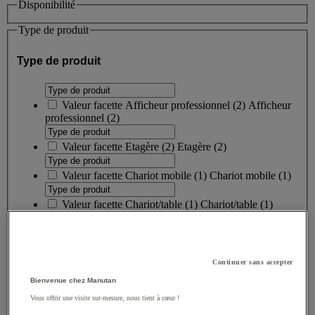
Disponibilité
Type de produit
Type de produit
Valeur facette
Afficheur professionnel
(
2
)
Afficheur
professionnel
(2)
Valeur facette
Etagère
(
2
)
Etagère
(2)
Valeur facette
Chariot mobile
(
1
)
Chariot mobile
(1)
Valeur facette
Chariot/table
(
1
)
Chariot/table
(1)
Valeur facette
Ecran numérique interactif
(
1
)
Ecran
numérique interactif
(1)
Continuer sans accepter
Valeur facette
Support mural
(
1
)
Support mural
(1)
Bienvenue chez Manutan
Vous offrir une visite sur-mesure, nous tient à cœur !
Valeur facette
Écran numérique
(
1
)
Écran numérique