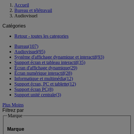
Accueil
Bureau et télétravail
Audiovisuel
Catégories
Retour - toutes les categories
Bureau
(107)
Audiovisuel
(95)
Système d'affichage dynamique et interactif
(93)
Support écran et tableau interactif
(35)
Écran d'affichage dynamique
(29)
Écran numérique interactif
(28)
Informatique et multimédia
(12)
Support écran, PC et tablette
(12)
Support écran PC
(8)
Support unité centrale
(3)
Plus
Moins
Filtrez par
Marque
Marque