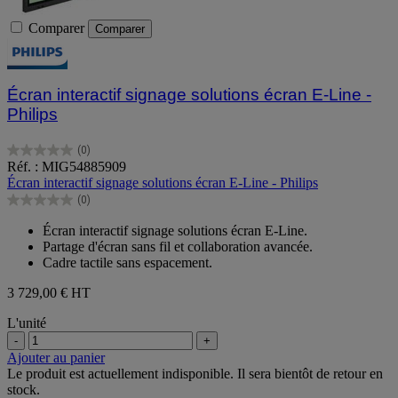
Comparer
Comparer
Écran interactif signage solutions écran E-Line -
Philips
(0)
0.0
Réf. : MIG54885909
sur
Écran interactif signage solutions écran E-Line - Philips
5
(0)
étoiles.
0.0
sur
Écran interactif signage solutions écran E-Line.
5
Partage d'écran sans fil et collaboration avancée.
étoiles.
Cadre tactile sans espacement.
3 729,00 €
HT
L'unité
-
+
Ajouter au panier
Le produit est actuellement indisponible. Il sera bientôt de retour en
stock.