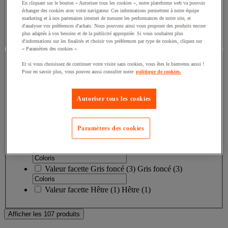
(1)
En cliquant sur le bouton « Autoriser tous les cookies », notre plateforme web va pouvoir
échanger des cookies avec votre navigateur. Ces informations permettent à notre équipe
marketing et à nos partenaires internet de mesurer les performances de notre site, et
d'analyser vos préférences d'achats. Nous pouvons ainsi vous proposer des produits encore
plus adaptés à vos besoins et de la publicité appropriée. Si vous souhaitez plus
Afficher tous
d'informations sur les finalités et choisir vos préférences par type de cookies, cliquez sur
« Paramètres des cookies ».
Coloris
Et si vous choisissez de continuer votre visite sans cookies, vous êtes le bienvenu aussi !
Pour en savoir plus, vous pouvez aussi consulter notre
politique de cookies.
Coloris
Autoriser tous les cookies
Valeur facette
Noir
(
57
)
Noir
(57)
Valeur facette
Blanc
(
7
)
Blanc
(7)
Paramètres des cookies
Valeur facette
Gris
(
3
)
Gris
(3)
Valeur facette
Gris foncé
(
3
)
Gris foncé
(3)
Valeur facette
Hêtre
(
1
)
Hêtre
(1)
Afficher les 107 produits