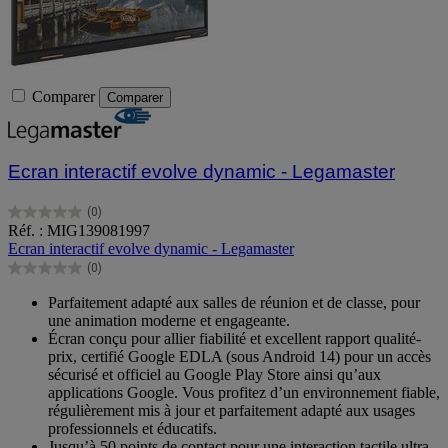
Comparer
Comparer
Ecran interactif evolve dynamic - Legamaster
(0)
0.0
Réf. : MIG139081997
sur
Ecran interactif evolve dynamic - Legamaster
5
(0)
étoiles.
0.0
sur
Parfaitement adapté aux salles de réunion et de classe, pour
5
une animation moderne et engageante.
étoiles.
Écran conçu pour allier fiabilité et excellent rapport qualité-
prix, certifié Google EDLA (sous Android 14) pour un accès
sécurisé et officiel au Google Play Store ainsi qu’aux
applications Google. Vous profitez d’un environnement fiable,
régulièrement mis à jour et parfaitement adapté aux usages
professionnels et éducatifs.
Jusqu’à 50 points de contact pour une interaction tactile ultra