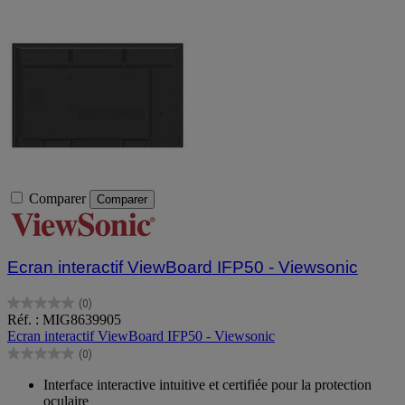
Comparer
Comparer
Ecran interactif ViewBoard IFP50 - Viewsonic
(0)
0.0
Réf. : MIG8639905
sur
Ecran interactif ViewBoard IFP50 - Viewsonic
5
(0)
étoiles.
0.0
sur
Interface interactive intuitive et certifiée pour la protection
5
oculaire