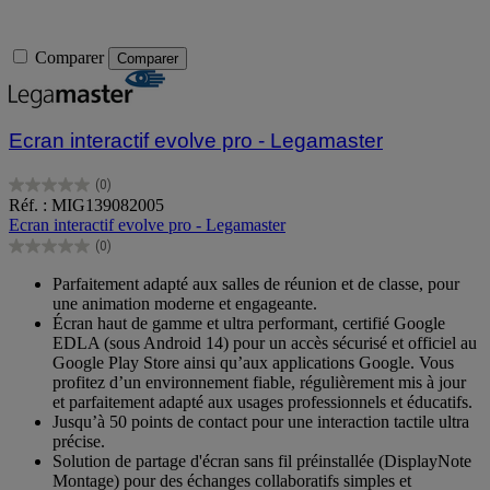
Comparer
Comparer
Ecran interactif evolve pro - Legamaster
(0)
0.0
Réf. : MIG139082005
sur
Ecran interactif evolve pro - Legamaster
5
(0)
étoiles.
0.0
sur
Parfaitement adapté aux salles de réunion et de classe, pour
5
une animation moderne et engageante.
étoiles.
Écran haut de gamme et ultra performant, certifié Google
EDLA (sous Android 14) pour un accès sécurisé et officiel au
Google Play Store ainsi qu’aux applications Google. Vous
profitez d’un environnement fiable, régulièrement mis à jour
et parfaitement adapté aux usages professionnels et éducatifs.
Jusqu’à 50 points de contact pour une interaction tactile ultra
précise.
Solution de partage d'écran sans fil préinstallée (DisplayNote
Montage) pour des échanges collaboratifs simples et