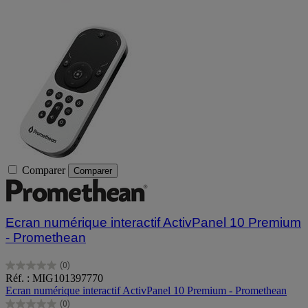
Comparer
Comparer
Ecran numérique interactif ActivPanel 10 Premium
- Promethean
(0)
0.0
Réf. : MIG101397770
sur
Ecran numérique interactif ActivPanel 10 Premium - Promethean
5
(0)
étoiles.