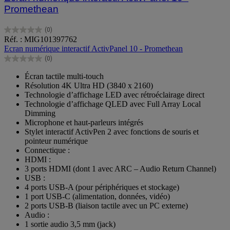
Promethean
(0)
0.0
Réf. : MIG101397762
sur
Ecran numérique interactif ActivPanel 10 - Promethean
5
(0)
étoiles.
0.0
sur
Écran tactile multi-touch
5
Résolution 4K Ultra HD (3840 x 2160)
étoiles.
Technologie d’affichage LED avec rétroéclairage direct
Technologie d’affichage QLED avec Full Array Local
Dimming
Microphone et haut-parleurs intégrés
Stylet interactif ActivPen 2 avec fonctions de souris et
pointeur numérique
Connectique :
HDMI :
3 ports HDMI (dont 1 avec ARC – Audio Return Channel)
USB :
4 ports USB-A (pour périphériques et stockage)
1 port USB-C (alimentation, données, vidéo)
2 ports USB-B (liaison tactile avec un PC externe)
Audio :
1 sortie audio 3,5 mm (jack)