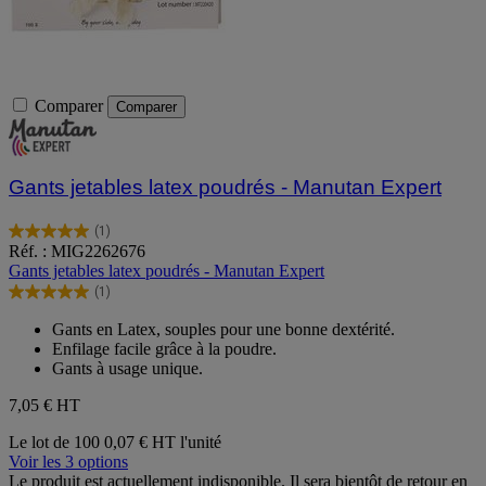
Comparer
Comparer
Gants jetables latex poudrés - Manutan Expert
(1)
5.0
Réf. : MIG2262676
sur
Gants jetables latex poudrés - Manutan Expert
5
(1)
étoiles.
5.0
1
sur
Gants en Latex, souples pour une bonne dextérité.
avis
5
Enfilage facile grâce à la poudre.
étoiles.
Gants à usage unique.
1
avis
7,05 €
HT
Le lot de 100
0,07 € HT l'unité
Voir les 3 options
Le produit est actuellement indisponible. Il sera bientôt de retour en