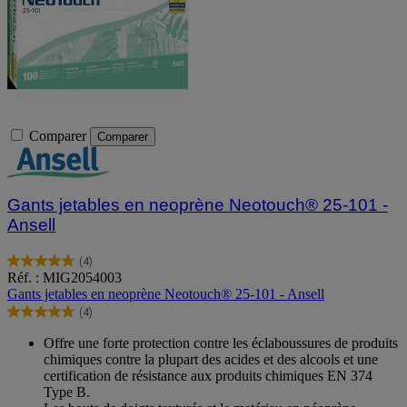
Comparer
Comparer
Gants jetables en neoprène Neotouch® 25-101 -
Ansell
(4)
4.8
Réf. : MIG2054003
sur
Gants jetables en neoprène Neotouch® 25-101 - Ansell
5
(4)
étoiles.
4.8
4
sur
Offre une forte protection contre les éclaboussures de produits
avis
5
chimiques contre la plupart des acides et des alcools et une
étoiles.
certification de résistance aux produits chimiques EN 374
4
Type B.
avis