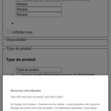
Afficher tous
Disponibilité
Type de produit
Type de produit
Valeur facette
Manchette longue
(
1
)
Manchette
longue
(1)
Valeur facette
Taille 2XL
(
1
)
Taille 2XL
(1)
Bienvenue chez Manutan
Vous offrir une visite sur-mesure, nous tient à cœur !
Valeur facette
Taille L
(
1
)
Taille L
(1)
En cliquant sur le bouton « Autoriser tous les cookies », notre plateforme web va pouvoir
échanger des cookies avec votre navigateur. Ces informations permettent à notre équipe
Valeur facette
Taille M
(
1
)
Taille M
(1)