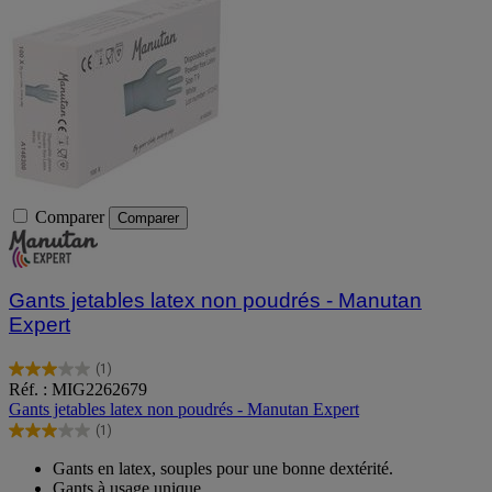
Comparer
Comparer
Gants jetables latex non poudrés - Manutan
Expert
(1)
3.0
Réf. : MIG2262679
sur
Gants jetables latex non poudrés - Manutan Expert
5
(1)
étoiles.
3.0
1
sur
Gants en latex, souples pour une bonne dextérité.
avis
5
Gants à usage unique.