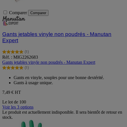
Comparer
Comparer
Gants jetables vinyle non poudrés - Manutan
Expert
(1)
5.0
Réf. : MIG2262683
sur
Gants jetables vinyle non poudrés - Manutan Expert
5
(1)
étoiles.
5.0
1
sur
Gants en vinyle, souples pour une bonne dextérité.
avis
5
Gants à usage unique.
étoiles.
1
7,49 €
HT
avis
Le lot de 100
Voir les 3 options
Le produit est actuellement indisponible. Il sera bientôt de retour en
stock.