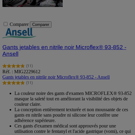
Comparer
Comparer
Gants jetables en nitrile noir Microflex® 93-852 -
Ansell
(11)
4.8
Réf. : MIG2229612
sur
Gants jetables en nitrile noir Microflex® 93-852 - Ansell
5
(11)
étoiles.
4.8
11
sur
La couleur noire des gants d'examen MICROFLEX® 93-852
avis
5
masque la saleté tout en améliorant la visibilité des objets de
étoiles.
couleur claire.
11
La conception entièrement texturée et non moussante de ces
avis
gants en nitrile sans poudre ni silicone leur confère une
adhérence supérieure.
Ces gants d'examen médical sont approuvés pour une
utilisation contre le fentanyl et l'acide gastrique (vomi), ce qui