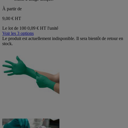
étoiles.
1
À partir de
avis
9,00 €
HT
Le lot de 100
0,09 € HT l'unité
Voir les 3 options
Le produit est actuellement indisponible. Il sera bientôt de retour en
stock.