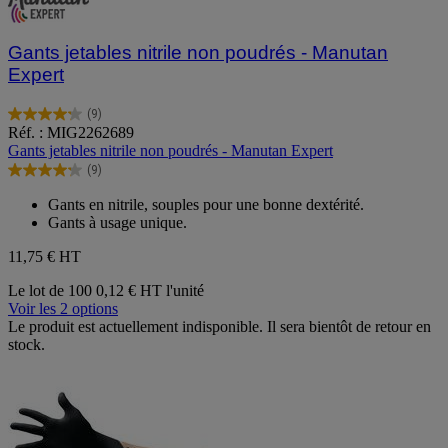
Gants jetables nitrile non poudrés - Manutan
Expert
(9)
4.2
Réf. : MIG2262689
sur
Gants jetables nitrile non poudrés - Manutan Expert
5
(9)
étoiles.
4.2
9
sur
Gants en nitrile, souples pour une bonne dextérité.
avis
5
Gants à usage unique.
étoiles.
9
11,75 €
HT
avis
Le lot de 100
0,12 € HT l'unité
Voir les 2 options
Le produit est actuellement indisponible. Il sera bientôt de retour en
stock.