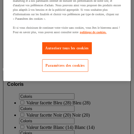
marketing et à nos partenaires internet de mesurer les performances de notre site, et
d'analyser vos préférences d'achats. Nous pouvons ainsi vous proposer des produits encore
plus adaptés à vos besoins et de la publicité appropriée. Si vous souhaitez plus
Valeur facette
Taille S
(
1
)
Taille S
(1)
d'informations sur les finalités et choisir vos préférences par type de cookies, cliquez sur
« Paramètres des cookies ».
Valeur facette
Taille XL
(
1
)
Taille XL
(1)
Et si vous choisissez de continuer votre visite sans cookies, vous êtes le bienvenu aussi !
Pour en savoir plus, vous pouvez aussi consulter notre
politique de cookies.
Valeur facette
Version courte 24 cm
(
1
)
Version
courte 24 cm
(1)
Autoriser tous les cookies
Afficher tous
Paramètres des cookies
Coloris
Coloris
Valeur facette
Bleu
(
28
)
Bleu
(28)
Valeur facette
Noir
(
20
)
Noir
(20)
Valeur facette
Blanc
(
14
)
Blanc
(14)