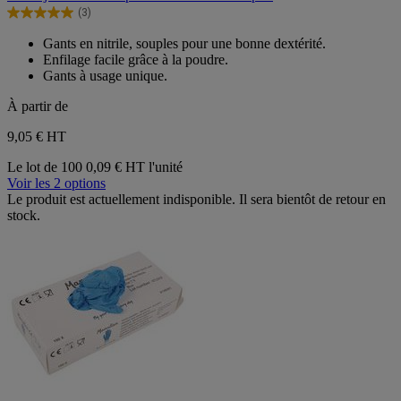
5
(3)
étoiles.
5.0
3
sur
Gants en nitrile, souples pour une bonne dextérité.
avis
5
Enfilage facile grâce à la poudre.
étoiles.
Gants à usage unique.
3
avis
À partir de
9,05 €
HT
Le lot de 100
0,09 € HT l'unité
Voir les 2 options
Le produit est actuellement indisponible. Il sera bientôt de retour en
stock.