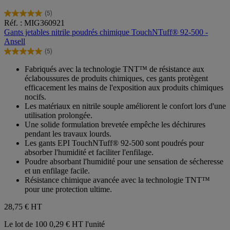
(5)
5.0
Réf. : MIG360921
sur
Gants jetables nitrile poudrés chimique TouchNTuff® 92-500 -
5
Ansell
étoiles.
(5)
5
5.0
avis
sur
Fabriqués avec la technologie TNT™ de résistance aux
5
éclaboussures de produits chimiques, ces gants protègent
étoiles.
efficacement les mains de l'exposition aux produits chimiques
5
nocifs.
avis
Les matériaux en nitrile souple améliorent le confort lors d'une
utilisation prolongée.
Une solide formulation brevetée empêche les déchirures
pendant les travaux lourds.
Les gants EPI TouchNTuff® 92-500 sont poudrés pour
absorber l'humidité et faciliter l'enfilage.
Poudre absorbant l'humidité pour une sensation de sécheresse
et un enfilage facile.
Résistance chimique avancée avec la technologie TNT™
pour une protection ultime.
28,75 €
HT
Le lot de 100
0,29 € HT l'unité