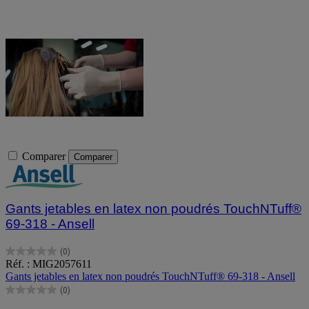
Comparer
Comparer
Gants jetables en latex non poudrés TouchNTuff®
69-318 - Ansell
(0)
0.0
Réf. : MIG2057611
sur
Gants jetables en latex non poudrés TouchNTuff® 69-318 - Ansell
5
(0)
étoiles.
0.0
sur