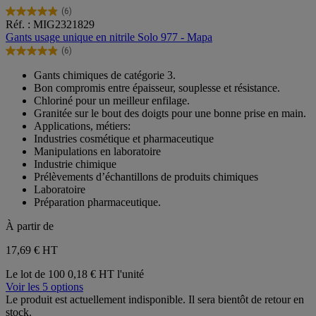
(6)
4.8
Réf. : MIG2321829
sur
Gants usage unique en nitrile Solo 977 - Mapa
5
(6)
étoiles.
4.8
6
sur
Gants chimiques de catégorie 3.
avis
5
Bon compromis entre épaisseur, souplesse et résistance.
étoiles.
Chloriné pour un meilleur enfilage.
6
Granitée sur le bout des doigts pour une bonne prise en main.
avis
Applications, métiers:
Industries cosmétique et pharmaceutique
Manipulations en laboratoire
Industrie chimique
Prélèvements d’échantillons de produits chimiques
Laboratoire
Préparation pharmaceutique.
À partir de
17,69 €
HT
Le lot de 100
0,18 € HT l'unité
Voir les 5 options
Le produit est actuellement indisponible. Il sera bientôt de retour en
stock.