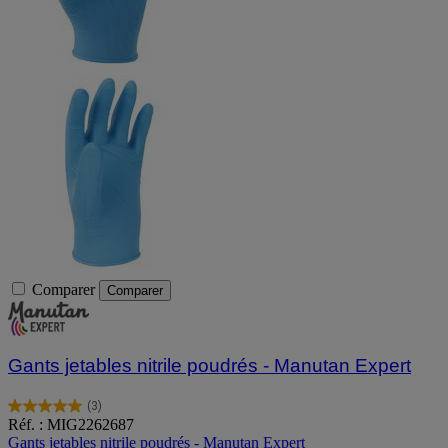
Comparer
Comparer
Gants jetables nitrile poudrés - Manutan Expert
(3)
5.0
Réf. : MIG2262687
sur
Gants jetables nitrile poudrés - Manutan Expert