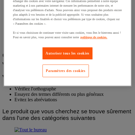
échanger des cookies avec votre navigateur. Ces informations permettent à notre équipe
Accueil
marketing et à nos partenaires internet de mesurer les performances de notre site, et
Bureau et télétravail
d'analyser vos préférences d'achats. Nous pouvons ainsi vous proposer des produits encore
plus adaptés à vos besoins et de la publicité appropriée. Si vous souhaitez plus
Audiovisuel
d'informations sur les finalités et choisir vos préférences par type de cookies, cliquez sur
Matériel de projection et vidéoprojection
« Paramètres des cookies ».
Vidéoprojecteur
Et si vous choisissez de continuer votre visite sans cookies, vous êtes le bienvenu aussi !
Accueil
Pour en savoir plus, vous pouvez aussi consulter notre
politique de cookies.
Recherche : Image Son Sanyo
Oups !
Aucun résultat ne correspond à
Autoriser tous les cookies
votre recherche Image Son Sanyo
Paramètres des cookies
Voici quelques astuces :
Vérifiez l'orthographe
Essayez des termes différents ou plus généraux
Evitez les abréviations
Le produit que vous cherchez se trouve sûrement
dans l'une des catégories suivantes