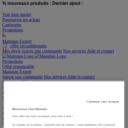
% nouveaux produits :
Dernier ajout :
Voir mon panier
Poursuivre les achats
Catégories
Promotions
Manutan Expert
offre reconditionnée
Mes devis
Suivre une commande
Nos services
Aide et contact
Promotions
Offre responsable
Manutan Expert
Suivre une commande
Nos services
Aide et contact
Bureau et télétravail
Entrepôt
Fournitures industrielles et outillage
Emballage et bac
Sécurité et santé
Continuer sans accepter
Espace extérieur
Bienvenue chez Manutan
Restauration
Vous offrir une visite sur-mesure, nous tient à cœur !
Hygiène
Sports et loisirs
En cliquant sur le bouton « Autoriser tous les cookies », notre plateforme web va pouvoir