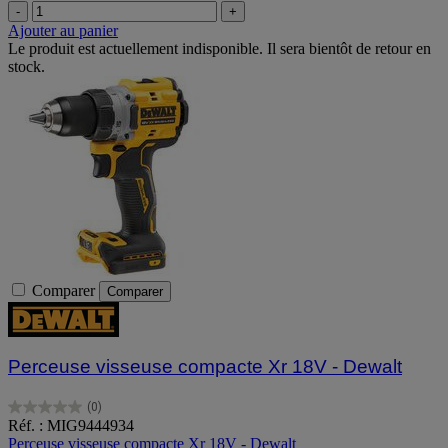
-
+
Ajouter au panier
Le produit est actuellement indisponible. Il sera bientôt de retour en
stock.
Comparer
Comparer
Perceuse visseuse compacte Xr 18V - Dewalt
(0)
0.0
Réf. : MIG9444934
sur
Perceuse visseuse compacte Xr 18V - Dewalt