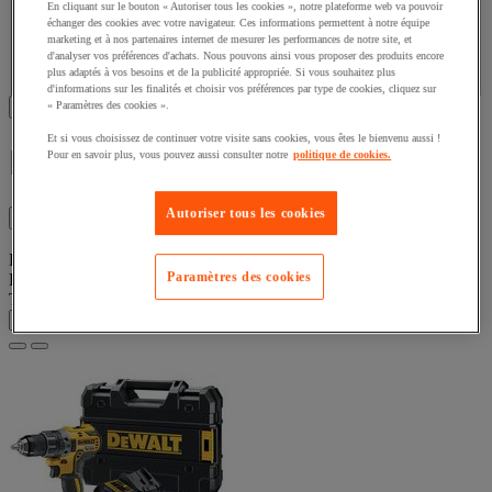
mm
En cliquant sur le bouton « Autoriser tous les cookies », notre plateforme web va pouvoir
échanger des cookies avec votre navigateur. Ces informations permettent à notre équipe
marketing et à nos partenaires internet de mesurer les performances de notre site, et
Valeur facette
d'analyser vos préférences d'achats. Nous pouvons ainsi vous proposer des produits encore
(
10
)
Valider
22.5
(10)
plus adaptés à vos besoins et de la publicité appropriée. Si vous souhaitez plus
d'informations sur les finalités et choisir vos préférences par type de cookies, cliquez sur
Afficher les 162 produits
« Paramètres des cookies ».
Et si vous choisissez de continuer votre visite sans cookies, vous êtes le bienvenu aussi !
Perceuse Dewalt
Pour en savoir plus, vous pouvez aussi consulter notre
politique de cookies.
Autoriser tous les cookies
Filtres
162
Liste de produits
Paramètres des cookies
Produits :
( 1 - 48 sur 162 )
Trier par