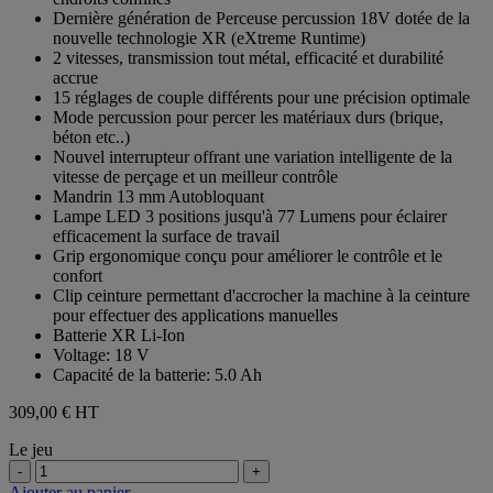
étoiles.
Dernière génération de Perceuse percussion 18V dotée de la
nouvelle technologie XR (eXtreme Runtime)
2 vitesses, transmission tout métal, efficacité et durabilité
accrue
15 réglages de couple différents pour une précision optimale
Mode percussion pour percer les matériaux durs (brique,
béton etc..)
Nouvel interrupteur offrant une variation intelligente de la
vitesse de perçage et un meilleur contrôle
Mandrin 13 mm Autobloquant
Lampe LED 3 positions jusqu'à 77 Lumens pour éclairer
efficacement la surface de travail
Grip ergonomique conçu pour améliorer le contrôle et le
confort
Clip ceinture permettant d'accrocher la machine à la ceinture
pour effectuer des applications manuelles
Batterie XR Li-Ion
Voltage: 18 V
Capacité de la batterie: 5.0 Ah
309,00 €
HT
Le jeu
-
+
Ajouter au panier