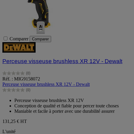
Comparer
Comparer
Perceuse visseuse brushless XR 12V - Dewalt
(0)
0.0
Réf. : MIG9158072
sur
Perceuse visseuse brushless XR 12V - Dewalt
5
(0)
étoiles.
0.0
sur
Perceuse visseuse brushless XR 12V
5
Conception de qualité et fiable pour percer toute choses
étoiles.
Maniable et facile à porter avec une durabilité assurer
131,25 €
HT
L'unité