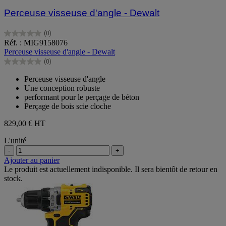
Perceuse visseuse d'angle - Dewalt
(0)
0.0
Réf. : MIG9158076
sur
Perceuse visseuse d'angle - Dewalt
5
(0)
étoiles.
0.0
sur
Perceuse visseuse d'angle
5
Une conception robuste
étoiles.
performant pour le perçage de béton
Perçage de bois scie cloche
829,00 €
HT
L'unité
-
+
Ajouter au panier
Le produit est actuellement indisponible. Il sera bientôt de retour en
stock.