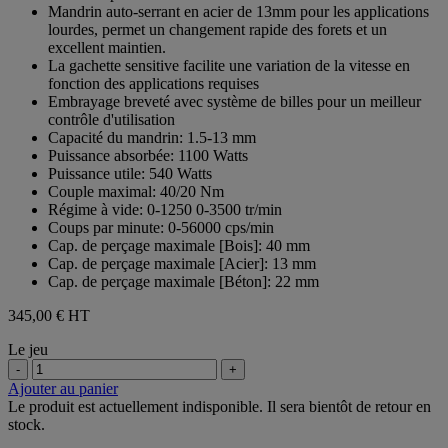
Mandrin auto-serrant en acier de 13mm pour les applications
lourdes, permet un changement rapide des forets et un
excellent maintien.
La gachette sensitive facilite une variation de la vitesse en
fonction des applications requises
Embrayage breveté avec système de billes pour un meilleur
contrôle d'utilisation
Capacité du mandrin: 1.5-13 mm
Puissance absorbée: 1100 Watts
Puissance utile: 540 Watts
Couple maximal: 40/20 Nm
Régime à vide: 0-1250 0-3500 tr/min
Coups par minute: 0-56000 cps/min
Cap. de perçage maximale [Bois]: 40 mm
Cap. de perçage maximale [Acier]: 13 mm
Cap. de perçage maximale [Béton]: 22 mm
345,00 €
HT
Le jeu
-
+
Ajouter au panier
Le produit est actuellement indisponible. Il sera bientôt de retour en
stock.