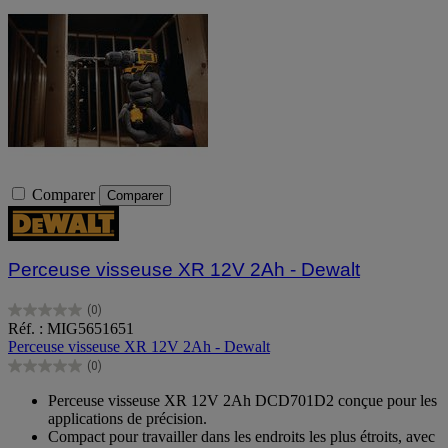
Comparer
Comparer
Perceuse visseuse XR 12V 2Ah - Dewalt
(0)
0.0
Réf. : MIG5651651
sur
Perceuse visseuse XR 12V 2Ah - Dewalt
5
(0)
étoiles.
0.0
sur
Perceuse visseuse XR 12V 2Ah DCD701D2 conçue pour les
5
applications de précision.
étoiles.
Compact pour travailler dans les endroits les plus étroits, avec