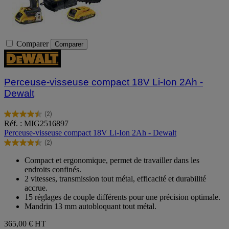
Comparer
Comparer
Perceuse-visseuse compact 18V Li-Ion 2Ah -
Dewalt
(2)
4.5
Réf. : MIG2516897
sur
Perceuse-visseuse compact 18V Li-Ion 2Ah - Dewalt
5
(2)
étoiles.
4.5
2
sur
Compact et ergonomique, permet de travailler dans les
avis
5
endroits confinés.
étoiles.
2 vitesses, transmission tout métal, efficacité et durabilité
2
accrue.
avis
15 réglages de couple différents pour une précision optimale.
Mandrin 13 mm autobloquant tout métal.
365,00 €
HT