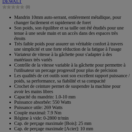
DEWALT
étoiles.
(0)
0.0
sur
Mandrin 10mm auto-serrant, entièrement métallique, pour
5
changer facilement et rapidement de foret
étoiles.
Son poids, son équilibre et sa taille ont été étudiés pour une
tenue à une seule main et un accès dans des espaces très
étroits
Très faible poids pour assurer un véritable confort à travers
une simplicité et une forte réduction de la fatigue à l'usage
Variateur de vitesse à la gâchette pour s'adapter à des
matériaux très variés
Contrôle de la vitesse variable à la gâchette pour permettre à
l'utilisateur un percage progressif pour plus de précision
Les qualités de cet outils sont son excellent rapport puissance /
poids, sa performance, sa fiabilité et sa compacité
Crochet de ceinture permet de suspendre la machine pour
avoir les mains libres
Capacité du mandrin: 1.0-10 mm
Puissance absorbée: 550 Watts
Puissance utile: 269 Watts
Couple maximal: 7.9 Nm
Régime à vide: 0-2800 tr/min
Cap. de perçage maximale [Bois]: 25 mm
Cap. de perçage maximale [Acier]: 10 mm