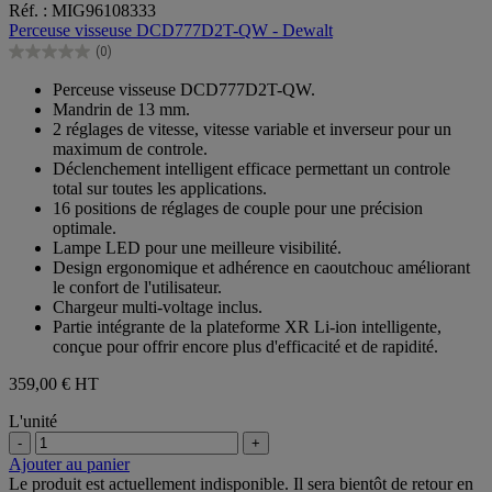
Réf. : MIG96108333
sur
Perceuse visseuse DCD777D2T-QW - Dewalt
5
(0)
étoiles.
0.0
sur
Perceuse visseuse DCD777D2T-QW.
5
Mandrin de 13 mm.
étoiles.
2 réglages de vitesse, vitesse variable et inverseur pour un
maximum de controle.
Déclenchement intelligent efficace permettant un controle
total sur toutes les applications.
16 positions de réglages de couple pour une précision
optimale.
Lampe LED pour une meilleure visibilité.
Design ergonomique et adhérence en caoutchouc améliorant
le confort de l'utilisateur.
Chargeur multi-voltage inclus.
Partie intégrante de la plateforme XR Li-ion intelligente,
conçue pour offrir encore plus d'efficacité et de rapidité.
359,00 €
HT
L'unité
-
+
Ajouter au panier
Le produit est actuellement indisponible. Il sera bientôt de retour en