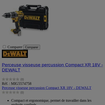
Comparer
Comparer
Perceuse visseuse percussion Compact XR 18V -
DEWALT
(0)
0.0
Réf. : MIG5574758
sur
Perceuse visseuse percussion Compact XR 18V - DEWALT
5
(0)
étoiles.
0.0
sur
Compact et ergonomique, permet de travailler dans les
5
endroits confinés