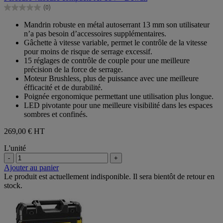
5
(0)
étoiles.
0.0
sur
Mandrin robuste en métal autoserrant 13 mm son utilisateur
5
n’a pas besoin d’accessoires supplémentaires.
étoiles.
Gâchette à vitesse variable, permet le contrôle de la vitesse
pour moins de risque de serrage excessif.
15 réglages de contrôle de couple pour une meilleure
précision de la force de serrage.
Moteur Brushless, plus de puissance avec une meilleure
éfficacité et de durabilité.
Poignée ergonomique permettant une utilisation plus longue.
LED pivotante pour une meilleure visibilité dans les espaces
sombres et confinés.
269,00 €
HT
L'unité
-
+
Ajouter au panier
Le produit est actuellement indisponible. Il sera bientôt de retour en
stock.