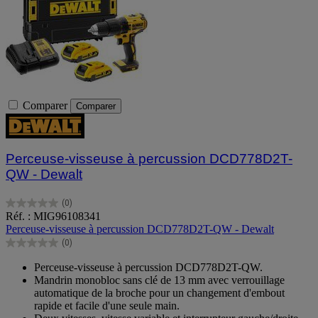
Comparer
Comparer
Perceuse-visseuse à percussion DCD778D2T-
QW - Dewalt
(0)
0.0
Réf. : MIG96108341
sur
Perceuse-visseuse à percussion DCD778D2T-QW - Dewalt
5
(0)
étoiles.
0.0
sur
Perceuse-visseuse à percussion DCD778D2T-QW.
5
Mandrin monobloc sans clé de 13 mm avec verrouillage
étoiles.
automatique de la broche pour un changement d'embout
rapide et facile d'une seule main.