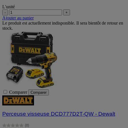
L'unité
-
+
Ajouter au panier
Le produit est actuellement indisponible. Il sera bientôt de retour en
stock.
Comparer
Comparer
Perceuse visseuse DCD777D2T-QW - Dewalt
(0)
0.0