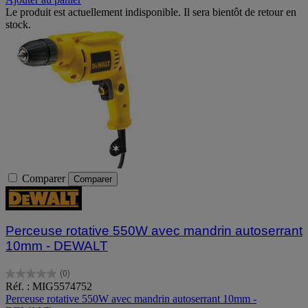
Le produit est actuellement indisponible. Il sera bientôt de retour en
stock.
Comparer
Comparer
Perceuse rotative 550W avec mandrin autoserrant
10mm - DEWALT
(0)
0.0
Réf. : MIG5574752
sur
Perceuse rotative 550W avec mandrin autoserrant 10mm -
5