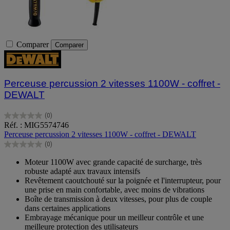
Comparer
Comparer
Perceuse percussion 2 vitesses 1100W - coffret -
DEWALT
(0)
0.0
Réf. : MIG5574746
sur
Perceuse percussion 2 vitesses 1100W - coffret - DEWALT
5
(0)
étoiles.
0.0
sur
Moteur 1100W avec grande capacité de surcharge, très
5
robuste adapté aux travaux intensifs
étoiles.
Revêtement caoutchouté sur la poignée et l'interrupteur, pour
une prise en main confortable, avec moins de vibrations
Boîte de transmission à deux vitesses, pour plus de couple
dans certaines applications
Embrayage mécanique pour un meilleur contrôle et une
meilleure protection des utilisateurs