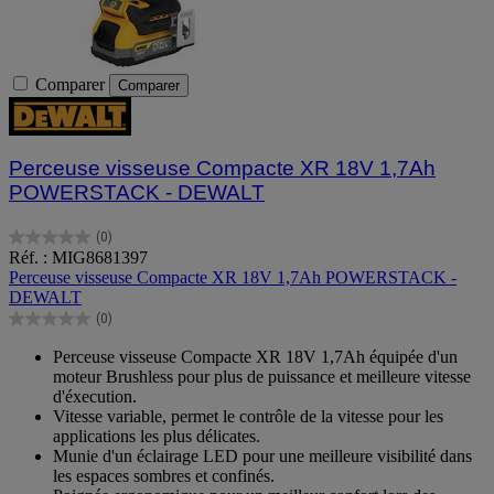
Comparer
Comparer
Perceuse visseuse Compacte XR 18V 1,7Ah
POWERSTACK - DEWALT
(0)
0.0
Réf. : MIG8681397
sur
Perceuse visseuse Compacte XR 18V 1,7Ah POWERSTACK -
5
DEWALT
étoiles.
(0)
0.0
sur
Perceuse visseuse Compacte XR 18V 1,7Ah équipée d'un
5
moteur Brushless pour plus de puissance et meilleure vitesse
étoiles.
d'éxecution.
Vitesse variable, permet le contrôle de la vitesse pour les
applications les plus délicates.
Munie d'un éclairage LED pour une meilleure visibilité dans
les espaces sombres et confinés.