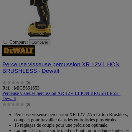
Comparer
Comparer
Perceuse visseuse percussion XR 12V LI-ION
BRUSHLESS - Dewalt
(0)
0.0
Réf. : MIG5651653
sur
Perceuse visseuse percussion XR 12V LI-ION BRUSHLESS -
5
Dewalt
étoiles.
(0)
0.0
sur
Perceuse visseuse percussion XR 12V 2Ah Li-Ion Brushless,
5
compact pour travailler dans les endroits les plus étroits.
étoiles.
15 réglages de couple pour une précision optimale.
Lampe LED placé sur le pied de l’outil pour éclairer toutes les