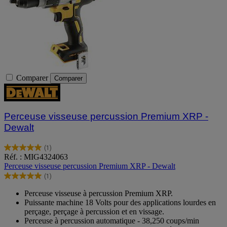
Comparer
Comparer
Perceuse visseuse percussion Premium XRP -
Dewalt
(1)
5.0
Réf. : MIG4324063
sur
Perceuse visseuse percussion Premium XRP - Dewalt
5
(1)
étoiles.
5.0
1
sur
Perceuse visseuse à percussion Premium XRP.
avis
5
Puissante machine 18 Volts pour des applications lourdes en
étoiles.
perçage, perçage à percussion et en vissage.
1
Perceuse à percussion automatique - 38,250 coups/min
avis