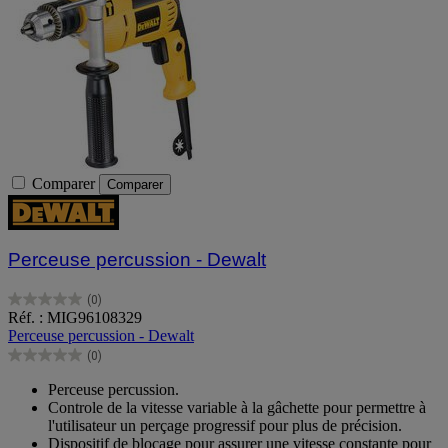
Comparer
Comparer
Perceuse percussion - Dewalt
(0)
0.0
Réf. : MIG96108329
sur
Perceuse percussion - Dewalt
5
(0)
étoiles.
0.0
sur
Perceuse percussion.
5
Controle de la vitesse variable à la gâchette pour permettre à
étoiles.
l'utilisateur un perçage progressif pour plus de précision.
Dispositif de blocage pour assurer une vitesse constante pour