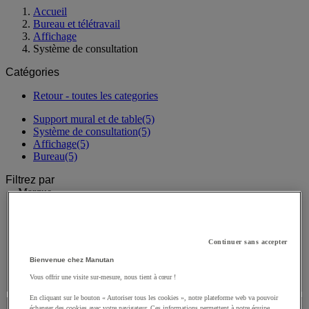
Accueil
Bureau et télétravail
Affichage
Système de consultation
Catégories
Retour - toutes les categories
Support mural et de table
(5)
Système de consultation
(5)
Affichage
(5)
Bureau
(5)
Filtrez par
Marque
Marque
Continuer sans accepter
Bienvenue chez Manutan
Valeur facette
Desq
(
5
)
Desq
(5)
Vous offrir une visite sur-mesure, nous tient à cœur !
Prix
En cliquant sur le bouton « Autoriser tous les cookies », notre plateforme web va pouvoir
échanger des cookies avec votre navigateur. Ces informations permettent à notre équipe