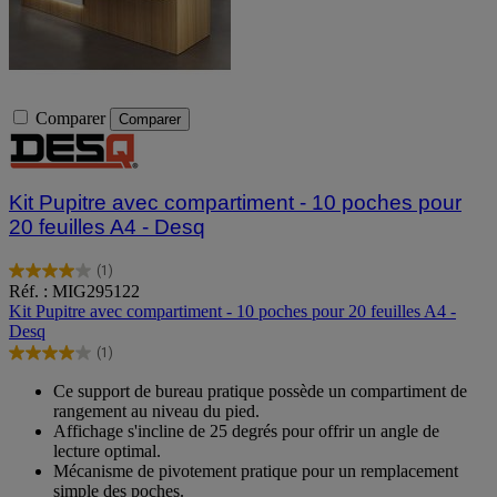
Comparer
Comparer
Kit Pupitre avec compartiment - 10 poches pour
20 feuilles A4 - Desq
(1)
4.0
Réf. : MIG295122
sur
Kit Pupitre avec compartiment - 10 poches pour 20 feuilles A4 -
5
Desq
étoiles.
(1)
1
4.0
avis
sur
Ce support de bureau pratique possède un compartiment de
5
rangement au niveau du pied.
étoiles.
Affichage s'incline de 25 degrés pour offrir un angle de
1
lecture optimal.
avis
Mécanisme de pivotement pratique pour un remplacement
simple des poches.