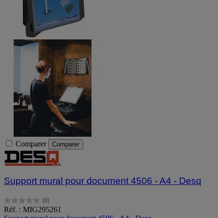
Comparer
Comparer
Support mural pour document 4506 - A4 - Desq
(0)
0.0
Réf. : MIG295261
sur