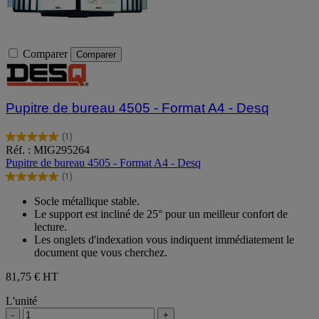
Comparer
Comparer
Pupitre de bureau 4505 - Format A4 - Desq
(1)
5.0
Réf. : MIG295264
sur
Pupitre de bureau 4505 - Format A4 - Desq
5
(1)
étoiles.
5.0
1
sur
Socle métallique stable.
avis
5
Le support est incliné de 25° pour un meilleur confort de
étoiles.
lecture.
1
Les onglets d'indexation vous indiquent immédiatement le
avis
document que vous cherchez.
81,75 €
HT
L'unité
-
+