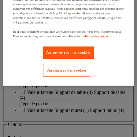
marketing et à nos partenaires internet de mesurer les performances de notre site, et
Prix
d'analyser vos préférences d'achats. Nous pouvons ainsi vous proposer des produits encore
plus adaptés à vos besoins et de la publicité appropriée. Si vous souhaitez plus
d'informations sur les finalités et choisir vos préférences par type de cookies, cliquez sur
€
« Paramètres des cookies ».
€
Et si vous choisissez de continuer votre visite sans cookies, vous êtes le bienvenu aussi !
Pour en savoir plus, vous pouvez aussi consulter notre
politique de cookies.
Disponibilité
Autoriser tous les cookies
Type de produit
Paramètres des cookies
Type de produit
Valeur facette
Support de table
(
4
)
Support de table
(4)
Valeur facette
Support mural
(
1
)
Support mural
(1)
Coloris