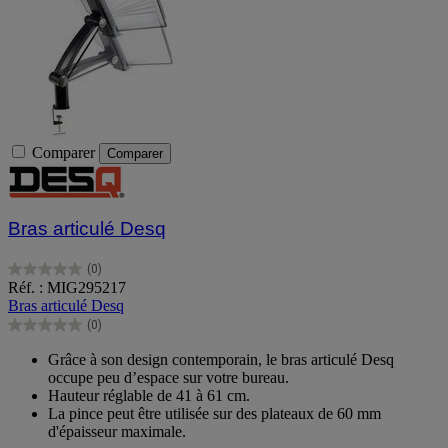
Comparer
Comparer
Bras articulé Desq
(0)
0.0
Réf. : MIG295217
sur
Bras articulé Desq
5
(0)
étoiles.
0.0
sur
Grâce à son design contemporain, le bras articulé Desq
5
occupe peu d’espace sur votre bureau.
étoiles.
Hauteur réglable de 41 à 61 cm.
La pince peut être utilisée sur des plateaux de 60 mm
d'épaisseur maximale.