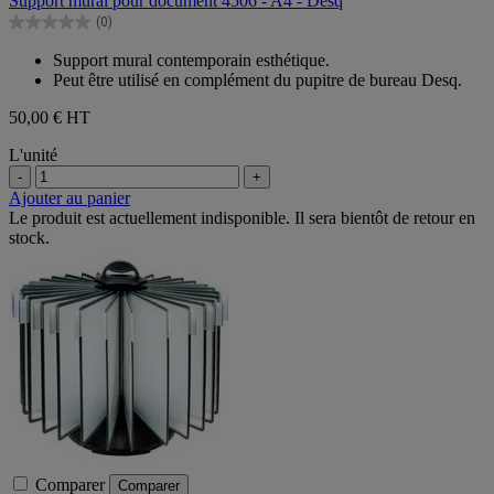
Support mural pour document 4506 - A4 - Desq
5
(0)
étoiles.
0.0
sur
Support mural contemporain esthétique.
5
Peut être utilisé en complément du pupitre de bureau Desq.
étoiles.
50,00 €
HT
L'unité
-
+
Ajouter au panier
Le produit est actuellement indisponible. Il sera bientôt de retour en
stock.
Comparer
Comparer