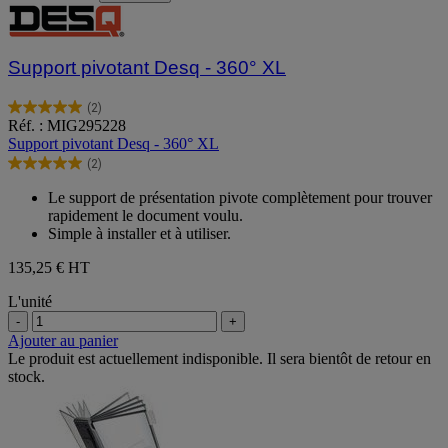
Support pivotant Desq - 360° XL
(2)
5.0
Réf. : MIG295228
sur
Support pivotant Desq - 360° XL
5
(2)
étoiles.
5.0
2
sur
Le support de présentation pivote complètement pour trouver
avis
5
rapidement le document voulu.
étoiles.
Simple à installer et à utiliser.
2
avis
135,25 €
HT
L'unité
-
+
Ajouter au panier
Le produit est actuellement indisponible. Il sera bientôt de retour en
stock.