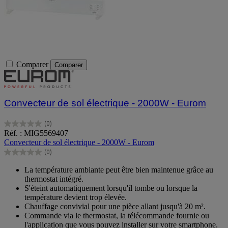
Comparer
Comparer
Convecteur de sol électrique - 2000W - Eurom
(0)
0.0
Réf. : MIG5569407
sur
Convecteur de sol électrique - 2000W - Eurom
5
(0)
étoiles.
0.0
sur
La température ambiante peut être bien maintenue grâce au
5
thermostat intégré.
étoiles.
S'éteint automatiquement lorsqu'il tombe ou lorsque la
température devient trop élevée.
Chauffage convivial pour une pièce allant jusqu'à 20 m².
Commande via le thermostat, la télécommande fournie ou
l'application que vous pouvez installer sur votre smartphone.