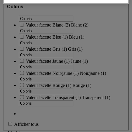
Coloris
Valeur facette
Blanc
(
2
)
Blanc
(2)
Valeur facette
Bleu
(
1
)
Bleu
(1)
Valeur facette
Gris
(
1
)
Gris
(1)
Valeur facette
Jaune
(
1
)
Jaune
(1)
Valeur facette
Noir/jaune
(
1
)
Noir/jaune
(1)
Valeur facette
Rouge
(
1
)
Rouge
(1)
Valeur facette
Transparent
(
1
)
Transparent
(1)
Afficher tous