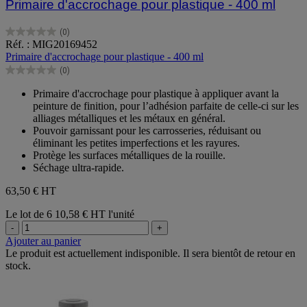
Primaire d'accrochage pour plastique - 400 ml
(0)
0.0
Réf. : MIG20169452
sur
Primaire d'accrochage pour plastique - 400 ml
5
(0)
étoiles.
0.0
sur
Primaire d'accrochage pour plastique à appliquer avant la
5
peinture de finition, pour l’adhésion parfaite de celle-ci sur les
étoiles.
alliages métalliques et les métaux en général.
Pouvoir garnissant pour les carrosseries, réduisant ou
éliminant les petites imperfections et les rayures.
Protège les surfaces métalliques de la rouille.
Séchage ultra-rapide.
63,50 €
HT
Le lot de 6
10,58 € HT l'unité
-
+
Ajouter au panier
Le produit est actuellement indisponible. Il sera bientôt de retour en
stock.