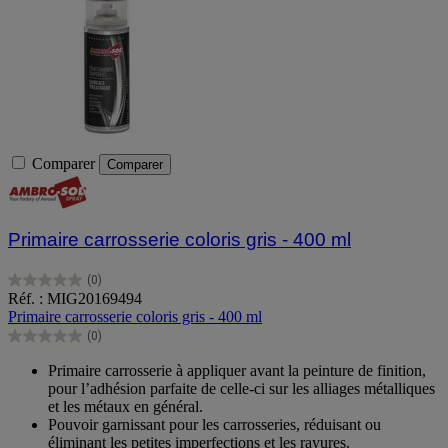
Comparer
Comparer
Primaire carrosserie coloris gris - 400 ml
(0)
0.0
Réf. : MIG20169494
sur
Primaire carrosserie coloris gris - 400 ml
5
(0)
étoiles.
0.0
sur
Primaire carrosserie à appliquer avant la peinture de finition,
5
pour l’adhésion parfaite de celle-ci sur les alliages métalliques
étoiles.
et les métaux en général.
Pouvoir garnissant pour les carrosseries, réduisant ou
éliminant les petites imperfections et les rayures.