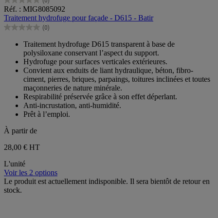
(0)
0.0
Réf. : MIG8085092
sur
Traitement hydrofuge pour façade - D615 - Batir
5
(0)
étoiles.
0.0
sur
Traitement hydrofuge D615 transparent à base de
5
polysiloxane conservant l’aspect du support.
étoiles.
Hydrofuge pour surfaces verticales extérieures.
Convient aux enduits de liant hydraulique, béton, fibro-
ciment, pierres, briques, parpaings, toitures inclinées et toutes
maçonneries de nature minérale.
Respirabilité préservée grâce à son effet déperlant.
Anti-incrustation, anti-humidité.
Prêt à l’emploi.
À partir de
28,00 €
HT
L'unité
Voir les 2 options
Le produit est actuellement indisponible. Il sera bientôt de retour en
stock.