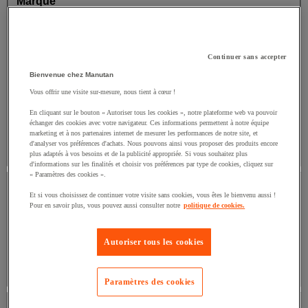
Marque
Valeur facette
Ambro Sol
(
2
)
Ambro Sol
(2)
Continuer sans accepter
Valeur facette
Batir
(
1
)
Batir
(1)
Bienvenue chez Manutan
Vous offrir une visite sur-mesure, nous tient à cœur !
Valeur facette
Djois Made By Tarifold
(
1
)
Djois
Made By Tarifold
(1)
En cliquant sur le bouton « Autoriser tous les cookies », notre plateforme web va pouvoir
échanger des cookies avec votre navigateur. Ces informations permettent à notre équipe
marketing et à nos partenaires internet de mesurer les performances de notre site, et
Valeur facette
Eurom
(
1
)
Eurom
(1)
d'analyser vos préférences d'achats. Nous pouvons ainsi vous proposer des produits encore
plus adaptés à vos besoins et de la publicité appropriée. Si vous souhaitez plus
d'informations sur les finalités et choisir vos préférences par type de cookies, cliquez sur
Prix
« Paramètres des cookies ».
Et si vous choisissez de continuer votre visite sans cookies, vous êtes le bienvenu aussi !
Prix
Pour en savoir plus, vous pouvez aussi consulter notre
politique de cookies.
€
Autoriser tous les cookies
€
Paramètres des cookies
Coloris