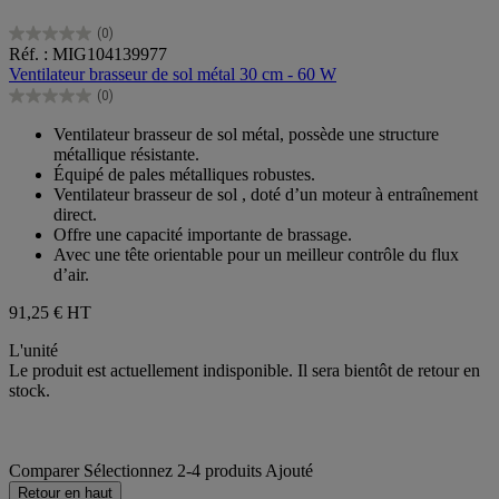
(0)
0.0
Réf. : MIG104139977
sur
Ventilateur brasseur de sol métal 30 cm - 60 W
5
(0)
étoiles.
0.0
sur
Ventilateur brasseur de sol métal, possède une structure
5
métallique résistante.
étoiles.
Équipé de pales métalliques robustes.
Ventilateur brasseur de sol , doté d’un moteur à entraînement
direct.
Offre une capacité importante de brassage.
Avec une tête orientable pour un meilleur contrôle du flux
d’air.
91,25 €
HT
L'unité
Le produit est actuellement indisponible. Il sera bientôt de retour en
stock.
Comparer
Sélectionnez 2-4 produits
Ajouté
Retour en haut