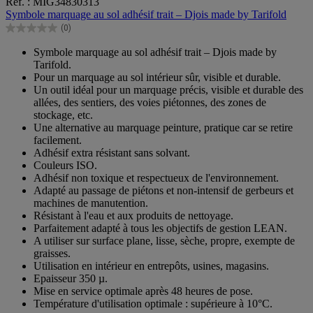
Réf. : MIG34830313
sur
Symbole marquage au sol adhésif trait – Djois made by Tarifold
5
(0)
étoiles.
0.0
sur
Symbole marquage au sol adhésif trait – Djois made by
5
Tarifold.
étoiles.
Pour un marquage au sol intérieur sûr, visible et durable.
Un outil idéal pour un marquage précis, visible et durable des
allées, des sentiers, des voies piétonnes, des zones de
stockage, etc.
Une alternative au marquage peinture, pratique car se retire
facilement.
Adhésif extra résistant sans solvant.
Couleurs ISO.
Adhésif non toxique et respectueux de l'environnement.
Adapté au passage de piétons et non-intensif de gerbeurs et
machines de manutention.
Résistant à l'eau et aux produits de nettoyage.
Parfaitement adapté à tous les objectifs de gestion LEAN.
A utiliser sur surface plane, lisse, sèche, propre, exempte de
graisses.
Utilisation en intérieur en entrepôts, usines, magasins.
Epaisseur 350 µ.
Mise en service optimale après 48 heures de pose.
Température d'utilisation optimale : supérieure à 10°C.