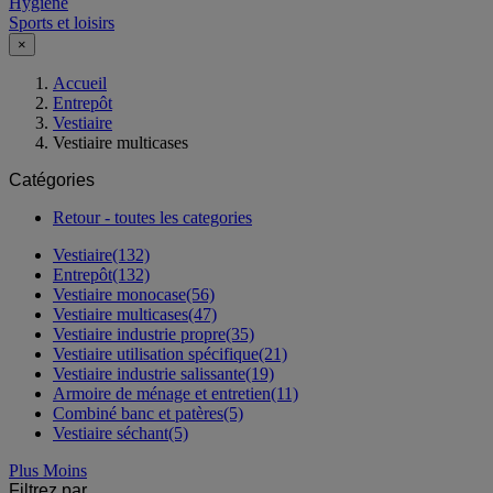
Hygiène
Sports et loisirs
×
Accueil
Entrepôt
Vestiaire
Vestiaire multicases
Catégories
Retour - toutes les categories
Vestiaire
(132)
Entrepôt
(132)
Vestiaire monocase
(56)
Vestiaire multicases
(47)
Vestiaire industrie propre
(35)
Vestiaire utilisation spécifique
(21)
Vestiaire industrie salissante
(19)
Armoire de ménage et entretien
(11)
Combiné banc et patères
(5)
Vestiaire séchant
(5)
Plus
Moins
Filtrez par