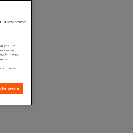
nuer sans accepter
vigateur. Ces
analyser vos
opriée. Si vous
kies ».
ussi consulter
 les cookies