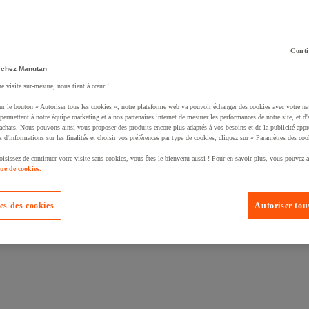
Conti
 chez Manutan
uté un produit à votre panier :
ne visite sur-mesure, nous tient à cœur !
ur le bouton « Autoriser tous les cookies », notre plateforme web va pouvoir échanger des cookies avec votre na
permettent à notre équipe marketing et à nos partenaires internet de mesurer les performances de notre site, et d'
'achats. Nous pouvons ainsi vous proposer des produits encore plus adaptés à vos besoins et de la publicité appr
s d'informations sur les finalités et choisir vos préférences par type de cookies, cliquez sur « Paramètres des coo
oisissez de continuer votre visite sans cookies, vous êtes le bienvenu aussi ! Pour en savoir plus, vous pouvez a
que de cookies.
es des cookies
Autoriser tous