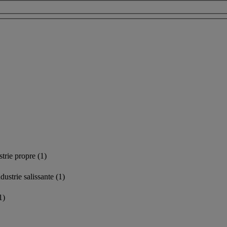
strie propre
(1)
ndustrie salissante
(1)
1)