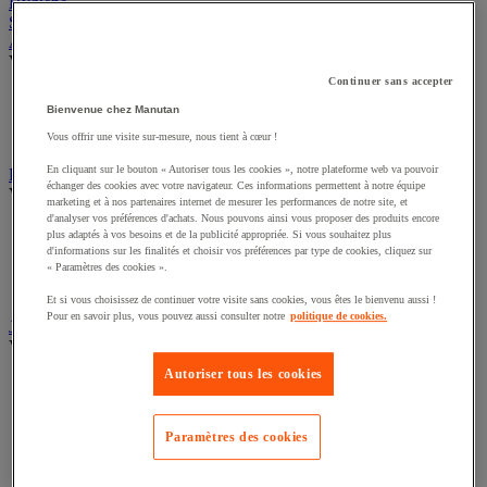
Restauration
Hygiène
Sports et loisirs
Abri urbain
Voir toute la catégorie
Continuer sans accepter
Bienvenue chez Manutan
Abri deux roues et multi-usages
Abri fumeur
Vous offrir une visite sur-mesure, nous tient à cœur !
Abri polyvalent toile
En cliquant sur le bouton « Autoriser tous les cookies », notre plateforme web va pouvoir
échanger des cookies avec votre navigateur. Ces informations permettent à notre équipe
Drapeau
marketing et à nos partenaires internet de mesurer les performances de notre site, et
Voir toute la catégorie
d'analyser vos préférences d'achats. Nous pouvons ainsi vous proposer des produits encore
plus adaptés à vos besoins et de la publicité appropriée. Si vous souhaitez plus
Drapeau officiel
d'informations sur les finalités et choisir vos préférences par type de cookies, cliquez sur
Drapeau publicitaire
« Paramètres des cookies ».
Manche à air
Et si vous choisissez de continuer votre visite sans cookies, vous êtes le bienvenu aussi !
Mât
Pour en savoir plus, vous pouvez aussi consulter notre
politique de cookies.
Jardin
Voir toute la catégorie
Autoriser tous les cookies
Arrosage
Grillage, canisse et palissade
Paramètres des cookies
Jardinière et potager
Outillage à main de jardin
Outillage motorisé de jardin