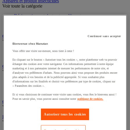
Sports et loisirs
Appareil et produit insecticides
Voir toute la catégorie
Désinsectiseur et destructeur d’insectes
Insecticide pour insectes rampants
Insecticide pour insectes volants
Continuer sans accepter
Chariot à linge et armoire à linge
Bienvenue chez Manutan
Voir toute la catégorie
Vous offrir une visite sur-mesure, nous tient à cœur !
Chariot à linge
En cliquant sur le bouton « Autoriser tous les cookies », notre plateforme web va pouvoir
Sac à linge et accessoires
échanger des cookies avec votre navigateur. Ces informations permettent à notre équipe
marketing et à nos partenaires internet de mesurer les performances de notre site, et
Chariot de nettoyage
d'analyser vos préférences d'achats. Nous pouvons ainsi vous proposer des produits encore
Voir toute la catégorie
plus adaptés à vos besoins et de la publicité appropriée. Si vous souhaitez plus
d'informations sur les finalités et choisir vos préférences par type de cookies, cliquez sur
Accessoires pour chariot de nettoyage
« Paramètres des cookies ».
Chariot de lavage
Et si vous choisissez de continuer votre visite sans cookies, vous êtes le bienvenu aussi !
Chariot de ménage
Pour en savoir plus, vous pouvez aussi consulter notre
politique de cookies.
Cireuse à chaussures
Voir toute la catégorie
Autoriser tous les cookies
Équipement sanitaires, douche et salle de bain
Voir toute la catégorie