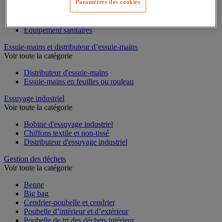
Paramètres des cookies
Cloison et cabine pour sanitaires
Équipement douche
Équipement salle de bain
Équipement sanitaires
Essuie-mains et distributeur d’essuie-mains
Voir toute la catégorie
Distributeur d'essuie-mains
Essuie-mains en feuilles ou rouleau
Essuyage industriel
Voir toute la catégorie
Bobine d'essuyage industriel
Chiffons textile et non-tissé
Distributeur d'essuyage industriel
Gestion des déchets
Voir toute la catégorie
Benne
Big bag
Cendrier-poubelle et cendrier
Poubelle d’intérieur et d’extérieur