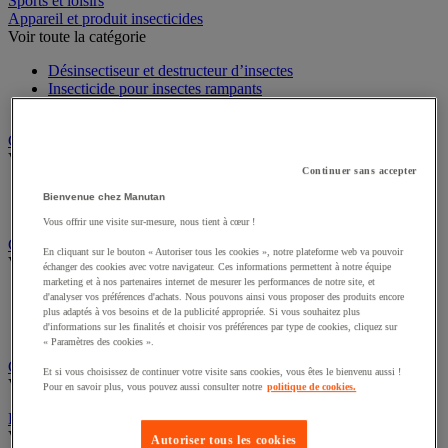
Sports et loisirs
Appareil et produit insecticides
Voir toute la catégorie
Désinsectiseur et destructeur d’insectes
Insecticide pour insectes rampants
Insecticide pour insectes volants
Chariot à linge et armoire à linge
Voir toute la catégorie
Continuer sans accepter
Chariot à linge
Bienvenue chez Manutan
Sac à linge et accessoires
Vous offrir une visite sur-mesure, nous tient à cœur !
Chariot de nettoyage
En cliquant sur le bouton « Autoriser tous les cookies », notre plateforme web va pouvoir
Voir toute la catégorie
échanger des cookies avec votre navigateur. Ces informations permettent à notre équipe
marketing et à nos partenaires internet de mesurer les performances de notre site, et
Accessoires pour chariot de nettoyage
d'analyser vos préférences d'achats. Nous pouvons ainsi vous proposer des produits encore
Chariot de lavage
plus adaptés à vos besoins et de la publicité appropriée. Si vous souhaitez plus
d'informations sur les finalités et choisir vos préférences par type de cookies, cliquez sur
Chariot de ménage
« Paramètres des cookies ».
Cireuse à chaussures
Et si vous choisissez de continuer votre visite sans cookies, vous êtes le bienvenu aussi !
Voir toute la catégorie
Pour en savoir plus, vous pouvez aussi consulter notre
politique de cookies.
Équipement sanitaires, douche et salle de bain
Voir toute la catégorie
Autoriser tous les cookies