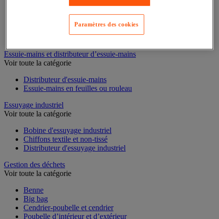
Cloison et cabine pour sanitaires
Équipement douche
Paramètres des cookies
Équipement salle de bain
Équipement sanitaires
Essuie-mains et distributeur d’essuie-mains
Voir toute la catégorie
Distributeur d'essuie-mains
Essuie-mains en feuilles ou rouleau
Essuyage industriel
Voir toute la catégorie
Bobine d'essuyage industriel
Chiffons textile et non-tissé
Distributeur d'essuyage industriel
Gestion des déchets
Voir toute la catégorie
Benne
Big bag
Cendrier-poubelle et cendrier
Poubelle d’intérieur et d’extérieur