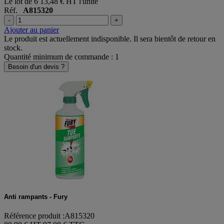
Le lot de 6
13,48 € HT l'unité
Réf.
A815320
-
+
Ajouter au panier
Le produit est actuellement indisponible. Il sera bientôt de retour en
stock.
Quantité minimum de commande : 1
Besoin d'un devis ?
Anti rampants - Fury
Référence produit :A815320