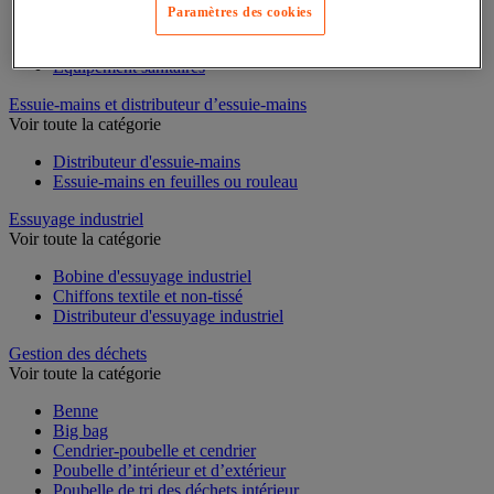
Paramètres des cookies
Cloison et cabine pour sanitaires
Équipement douche
Équipement salle de bain
Équipement sanitaires
Essuie-mains et distributeur d’essuie-mains
Voir toute la catégorie
Distributeur d'essuie-mains
Essuie-mains en feuilles ou rouleau
Essuyage industriel
Voir toute la catégorie
Bobine d'essuyage industriel
Chiffons textile et non-tissé
Distributeur d'essuyage industriel
Gestion des déchets
Voir toute la catégorie
Benne
Big bag
Cendrier-poubelle et cendrier
Poubelle d’intérieur et d’extérieur