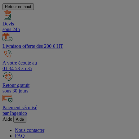
procédures d'authentification et de contrôle,
cliquez ici
.
Retour en haut
Devis
sous 24h
Livraison offerte dès 200 € HT
A votre écoute au
01 34 53 35 35
Retour gratuit
sous 30 jours
Paiement sécurisé
par Ingenico
Aide
Aide
Nous contacter