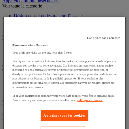
Sports et loisirs
Appareil et produit insecticides
Voir toute la catégorie
Désinsectiseur et destructeur d’insectes
Insecticide pour insectes rampants
Insecticide pour insectes volants
Continuer sans accepter
Chariot à linge et armoire à linge
Voir toute la catégorie
Bienvenue chez Manutan
Vous offrir une visite sur-mesure, nous tient à cœur !
Chariot à linge
Sac à linge et accessoires
En cliquant sur le bouton « Autoriser tous les cookies », notre plateforme web va pouvoir
échanger des cookies avec votre navigateur. Ces informations permettent à notre équipe
Chariot de nettoyage
marketing et à nos partenaires internet de mesurer les performances de notre site, et
d'analyser vos préférences d'achats. Nous pouvons ainsi vous proposer des produits encore
Voir toute la catégorie
plus adaptés à vos besoins et de la publicité appropriée. Si vous souhaitez plus
d'informations sur les finalités et choisir vos préférences par type de cookies, cliquez sur
Accessoires pour chariot de nettoyage
« Paramètres des cookies ».
Chariot de lavage
Chariot de ménage
Et si vous choisissez de continuer votre visite sans cookies, vous êtes le bienvenu aussi !
Pour en savoir plus, vous pouvez aussi consulter notre
politique de cookies.
Cireuse à chaussures
Voir toute la catégorie
Autoriser tous les cookies
Équipement sanitaires, douche et salle de bain
Voir toute la catégorie