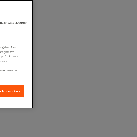
nuer sans accepter
vigateur. Ces
analyser vos
opriée. Si vous
kies ».
ussi consulter
 les cookies