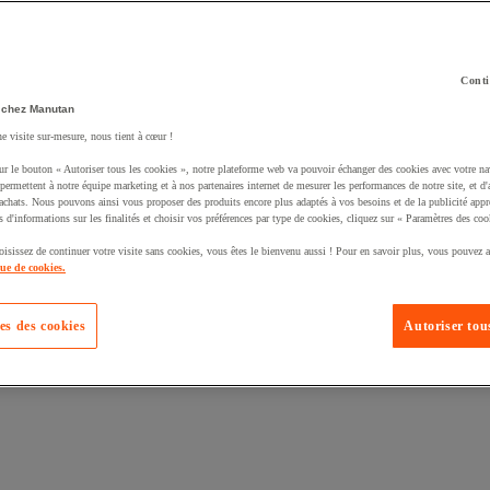
Conti
 chez Manutan
uté un produit à votre panier :
ne visite sur-mesure, nous tient à cœur !
ur le bouton « Autoriser tous les cookies », notre plateforme web va pouvoir échanger des cookies avec votre na
permettent à notre équipe marketing et à nos partenaires internet de mesurer les performances de notre site, et d'
'achats. Nous pouvons ainsi vous proposer des produits encore plus adaptés à vos besoins et de la publicité appr
s d'informations sur les finalités et choisir vos préférences par type de cookies, cliquez sur « Paramètres des coo
oisissez de continuer votre visite sans cookies, vous êtes le bienvenu aussi ! Pour en savoir plus, vous pouvez a
que de cookies.
es des cookies
Autoriser tous