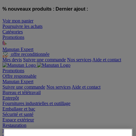
% nouveaux produits :
Dernier ajout :
Voir mon panier
Poursuivre les achats
Catégories
Promotions
Manutan Expert
offre reconditionnée
Mes devis
Suivre une commande
Nos services
Aide et contact
Promotions
Offre responsable
Manutan Expert
Suivre une commande
Nos services
Aide et contact
Bureau et télétravail
Entrepôt
Fournitures industrielles et outillage
Emballage et bac
Sécurité et santé
Espace extérieur
Restauration
Hygiène