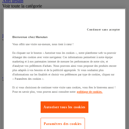
Sports et loisirs
Abri urbain
Voir toute la catégorie
Abri deux roues et multi-usages
Abri fumeur
Continuer sans accepter
Abri polyvalent toile
Bienvenue chez Manutan
Drapeau
Vous offrir une visite sur-mesure, nous tient à cœur !
Voir toute la catégorie
En cliquant sur le bouton « Autoriser tous les cookies », notre plateforme web va pouvoir
Drapeau officiel
échanger des cookies avec votre navigateur. Ces informations permettent à notre équipe
Drapeau publicitaire
marketing et à nos partenaires internet de mesurer les performances de notre site, et
Manche à air
d'analyser vos préférences d'achats. Nous pouvons ainsi vous proposer des produits encore
Mât
plus adaptés à vos besoins et de la publicité appropriée. Si vous souhaitez plus
d'informations sur les finalités et choisir vos préférences par type de cookies, cliquez sur
« Paramètres des cookies ».
Jardin
Voir toute la catégorie
Et si vous choisissez de continuer votre visite sans cookies, vous êtes le bienvenu aussi !
Pour en savoir plus, vous pouvez aussi consulter notre
politique de cookies.
Arrosage
Grillage, canisse et palissade
Jardinière et potager
Autoriser tous les cookies
Outillage à main de jardin
Outillage motorisé de jardin
Panneau solaire
Paramètres des cookies
Pompe et récupérateur eau de pluie