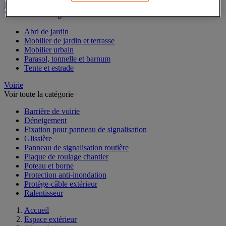
Mobilier d'extérieur
Voir toute la catégorie
Abri de jardin
Mobilier de jardin et terrasse
Mobilier urbain
Parasol, tonnelle et barnum
Tente et estrade
Voirie
Voir toute la catégorie
Barrière de voirie
Déneigement
Fixation pour panneau de signalisation
Glissière
Panneau de signalisation routière
Plaque de roulage chantier
Poteau et borne
Protection anti-inondation
Protège-câble extérieur
Ralentisseur
Accueil