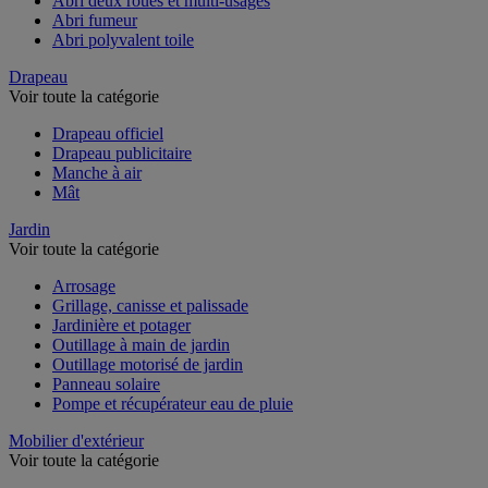
Abri deux roues et multi-usages
Abri fumeur
Abri polyvalent toile
Drapeau
Voir toute la catégorie
Drapeau officiel
Drapeau publicitaire
Manche à air
Mât
Jardin
Voir toute la catégorie
Arrosage
Grillage, canisse et palissade
Jardinière et potager
Outillage à main de jardin
Outillage motorisé de jardin
Panneau solaire
Pompe et récupérateur eau de pluie
Mobilier d'extérieur
Voir toute la catégorie