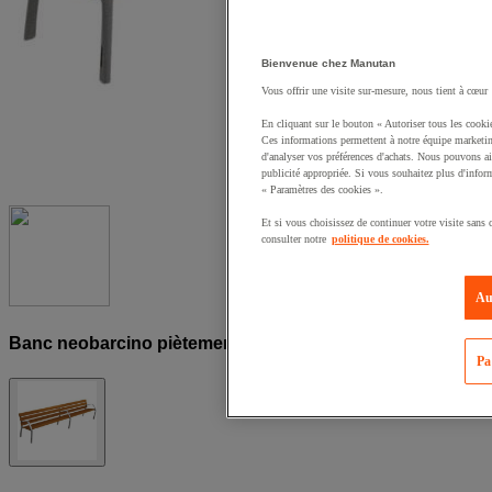
Bienvenue chez Manutan
Vous offrir une visite sur-mesure, nous tient à cœur 
En cliquant sur le bouton « Autoriser tous les cooki
Ces informations permettent à notre équipe marketing 
d'analyser vos préférences d'achats. Nous pouvons ai
publicité appropriée. Si vous souhaitez plus d'informa
« Paramètres des cookies ».
Et si vous choisissez de continuer votre visite sans
consulter notre
politique de cookies.
Au
Banc neobarcino piètement alu - 3,20 m - Benito
Pa