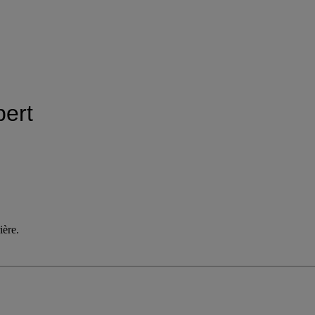
pert
ière.