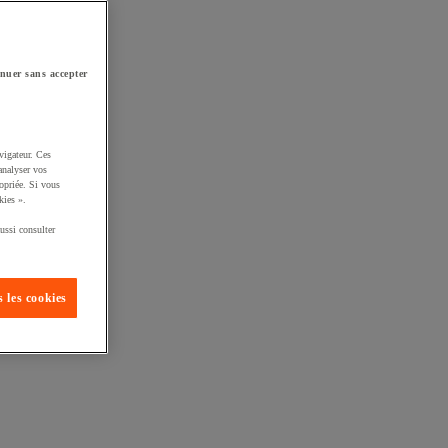
nuer sans accepter
vigateur. Ces
analyser vos
opriée. Si vous
kies ».
ussi consulter
 les cookies