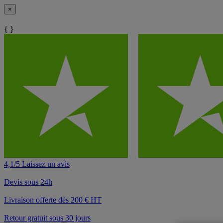
×
{ }
4,1/5 Laissez un avis
Devis sous 24h
Livraison offerte dès 200 € HT
Retour gratuit sous 30 jours