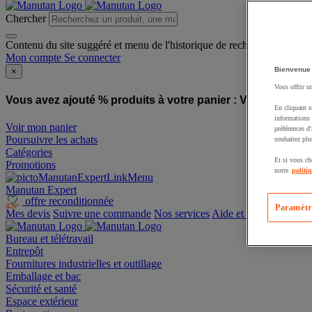
Chercher
Contenu du site suggéré et menu de l'historique de recherche
Mon compte
Se connecter
Bienvenue
×
Vous offrir u
Vous avez ajouté % produits à votre panier :
Vous avez ajo
En cliquant s
informations 
Voir mon panier
préférences d
Poursuivre les achats
souhaitez plu
Catégories
Et si vous ch
Promotions
notre
politi
Manutan Expert
offre reconditionnée
Paramètr
Mes devis
Suivre une commande
Nos services
Aide et contact
Bureau et télétravail
Entrepôt
Fournitures industrielles et outillage
Emballage et bac
Sécurité et santé
Espace extérieur