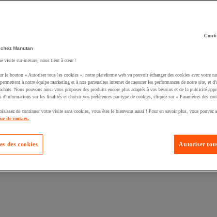
Conti
 chez Manutan
ne visite sur-mesure, nous tient à cœur !
uté un produit à votre panier :
ur le bouton « Autoriser tous les cookies », notre plateforme web va pouvoir échanger des cookies avec votre na
permettent à notre équipe marketing et à nos partenaires internet de mesurer les performances de notre site, et d'
'achats. Nous pouvons ainsi vous proposer des produits encore plus adaptés à vos besoins et de la publicité appr
s d'informations sur les finalités et choisir vos préférences par type de cookies, cliquez sur « Paramètres des coo
oisissez de continuer votre visite sans cookies, vous êtes le bienvenu aussi ! Pour en savoir plus, vous pouvez a
que de cookies.
es des cookies
Autoriser tous