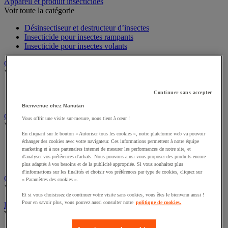
Sports et loisirs
Appareil et produit insecticides
Voir toute la catégorie
Désinsectiseur et destructeur d’insectes
Insecticide pour insectes rampants
Insecticide pour insectes volants
Chariot à linge et armoire à linge
Voir toute la catégorie
Continuer sans accepter
Chariot à linge
Sac à linge et accessoires
Bienvenue chez Manutan
Vous offrir une visite sur-mesure, nous tient à cœur !
Chariot de nettoyage
Voir toute la catégorie
En cliquant sur le bouton « Autoriser tous les cookies », notre plateforme web va pouvoir
échanger des cookies avec votre navigateur. Ces informations permettent à notre équipe
marketing et à nos partenaires internet de mesurer les performances de notre site, et
Accessoires pour chariot de nettoyage
d'analyser vos préférences d'achats. Nous pouvons ainsi vous proposer des produits encore
Chariot de lavage
plus adaptés à vos besoins et de la publicité appropriée. Si vous souhaitez plus
Chariot de ménage
d'informations sur les finalités et choisir vos préférences par type de cookies, cliquez sur
« Paramètres des cookies ».
Cireuse à chaussures
Voir toute la catégorie
Et si vous choisissez de continuer votre visite sans cookies, vous êtes le bienvenu aussi !
Pour en savoir plus, vous pouvez aussi consulter notre
politique de cookies.
Équipement sanitaires, douche et salle de bain
Voir toute la catégorie