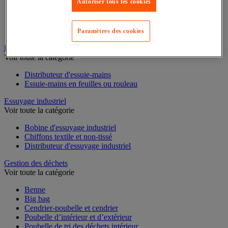
Autoriser tous les cookies
Cloison et cabine pour sanitaires
Équipement douche
Équipement salle de bain
Paramètres des cookies
Équipement sanitaires
Essuie-mains et distributeur d’essuie-mains
Voir toute la catégorie
Distributeur d'essuie-mains
Essuie-mains en feuilles ou rouleau
Essuyage industriel
Voir toute la catégorie
Bobine d'essuyage industriel
Chiffons textile et non-tissé
Distributeur d'essuyage industriel
Gestion des déchets
Voir toute la catégorie
Benne
Big bag
Cendrier-poubelle et cendrier
Poubelle d’intérieur et d’extérieur