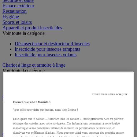
Sécurité et santé
Espace extérieur
Restauration
Hygiène
Sports et loisirs
Appareil et produit insecticides
Voir toute la catégorie
Désinsectiseur et destructeur d’insectes
Insecticide pour insectes rampants
Insecticide pour insectes volants
Chariot à linge et armoire à linge
Voir toute la catégorie
Chariot à linge
Sac à linge et accessoires
Continuer sans accepter
Chariot de nettoyage
Voir toute la catégorie
Bienvenue chez Manutan
Vous offrir une visite sur-mesure, nous tient à cœur !
Accessoires pour chariot de nettoyage
Chariot de lavage
En cliquant sur le bouton « Autoriser tous les cookies », notre plateforme web va pouvoir
Chariot de ménage
échanger des cookies avec votre navigateur. Ces informations permettent à notre équipe
marketing et à nos partenaires internet de mesurer les performances de notre site, et
d'analyser vos préférences d'achats. Nous pouvons ainsi vous proposer des produits encore
Cireuse à chaussures