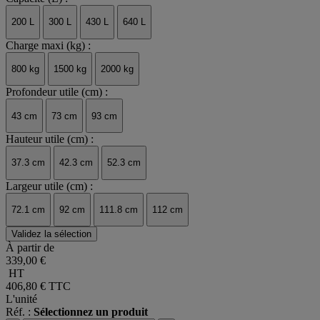
200 L
300 L
430 L
640 L
Charge maxi (kg) :
800 kg
1500 kg
2000 kg
Profondeur utile (cm) :
43 cm
73 cm
93 cm
Hauteur utile (cm) :
37.3 cm
42.3 cm
52.3 cm
Largeur utile (cm) :
72.1 cm
92 cm
111.8 cm
112 cm
Validez la sélection
À partir de
339,00 €
HT
406,80 €
TTC
L'unité
Réf. :
Sélectionnez un produit