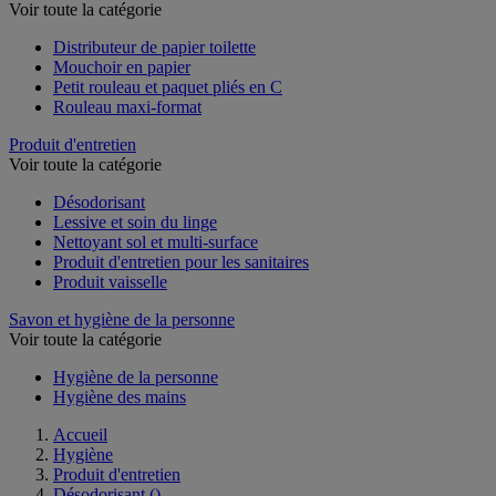
Papier toilette et mouchoir
Voir toute la catégorie
Distributeur de papier toilette
Mouchoir en papier
Petit rouleau et paquet pliés en C
Rouleau maxi-format
Produit d'entretien
Voir toute la catégorie
Désodorisant
Lessive et soin du linge
Nettoyant sol et multi-surface
Produit d'entretien pour les sanitaires
Produit vaisselle
Savon et hygiène de la personne
Voir toute la catégorie
Hygiène de la personne
Hygiène des mains
Accueil
Hygiène
Produit d'entretien