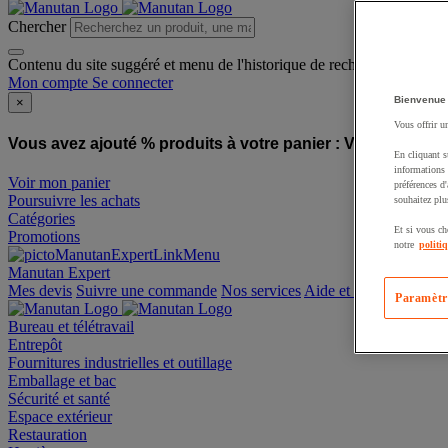
Chercher
Contenu du site suggéré et menu de l'historique de recherche
Mon compte
Se connecter
Bienvenue
×
Vous offrir u
Vous avez ajouté % produits à votre panier :
Vous avez ajo
En cliquant s
informations 
Voir mon panier
préférences d
Poursuivre les achats
souhaitez plu
Catégories
Et si vous ch
Promotions
notre
politi
Manutan Expert
offre reconditionnée
Paramètr
Mes devis
Suivre une commande
Nos services
Aide et contact
Bureau et télétravail
Entrepôt
Fournitures industrielles et outillage
Emballage et bac
Sécurité et santé
Espace extérieur