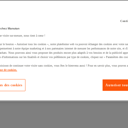
Conti
 chez Manutan
ne visite sur-mesure, nous tient à cœur !
uté un produit à votre panier :
ur le bouton « Autoriser tous les cookies », notre plateforme web va pouvoir échanger des cookies avec votre na
permettent à notre équipe marketing et à nos partenaires internet de mesurer les performances de notre site, et d'
'achats. Nous pouvons ainsi vous proposer des produits encore plus adaptés à vos besoins et de la publicité appr
s d'informations sur les finalités et choisir vos préférences par type de cookies, cliquez sur « Paramètres des coo
oisissez de continuer votre visite sans cookies, vous êtes le bienvenu aussi ! Pour en savoir plus, vous pouvez a
que de cookies.
es des cookies
Autoriser tous