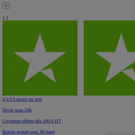
×
{ }
4,1/5 Laissez un avis
Devis sous 24h
Livraison offerte dès 200 € HT
Retour gratuit sous 30 jours