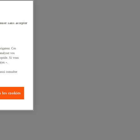
nuer sans accepter
vigateur. Ces
analyser vos
opriée. Si vous
kies ».
ussi consulter
 les cookies