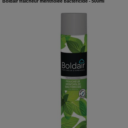
Boldair fraicheur mentholée bactéricide - 500ml