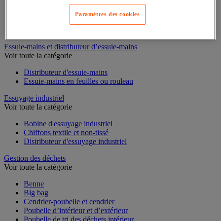
Cloison et cabine pour sanitaires
Paramètres des cookies
Équipement douche
Équipement salle de bain
Équipement sanitaires
Essuie-mains et distributeur d’essuie-mains
Voir toute la catégorie
Distributeur d'essuie-mains
Essuie-mains en feuilles ou rouleau
Essuyage industriel
Voir toute la catégorie
Bobine d'essuyage industriel
Chiffons textile et non-tissé
Distributeur d'essuyage industriel
Gestion des déchets
Voir toute la catégorie
Benne
Big bag
Cendrier-poubelle et cendrier
Poubelle d’intérieur et d’extérieur