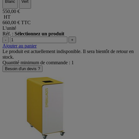
Blanc
Vert
550,00 €
HT
660,00 €
TTC
L'unité
Réf. :
Sélectionnez un produit
-
+
Ajouter au panier
Le produit est actuellement indisponible. Il sera bientôt de retour en
stock.
Quantité minimum de commande : 1
Besoin d'un devis ?