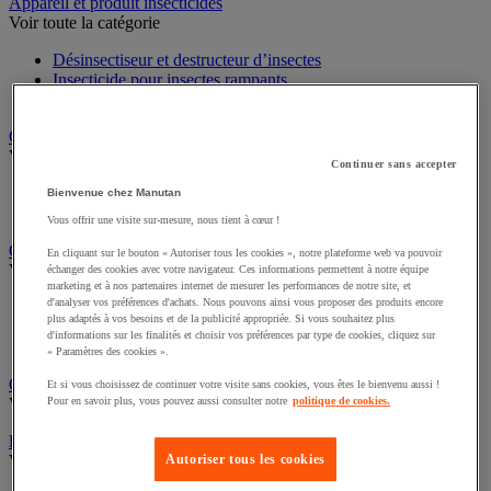
Sports et loisirs
Appareil et produit insecticides
Voir toute la catégorie
Désinsectiseur et destructeur d’insectes
Insecticide pour insectes rampants
Insecticide pour insectes volants
Chariot à linge et armoire à linge
Continuer sans accepter
Voir toute la catégorie
Bienvenue chez Manutan
Chariot à linge
Vous offrir une visite sur-mesure, nous tient à cœur !
Sac à linge et accessoires
En cliquant sur le bouton « Autoriser tous les cookies », notre plateforme web va pouvoir
Chariot de nettoyage
échanger des cookies avec votre navigateur. Ces informations permettent à notre équipe
Voir toute la catégorie
marketing et à nos partenaires internet de mesurer les performances de notre site, et
d'analyser vos préférences d'achats. Nous pouvons ainsi vous proposer des produits encore
plus adaptés à vos besoins et de la publicité appropriée. Si vous souhaitez plus
Accessoires pour chariot de nettoyage
d'informations sur les finalités et choisir vos préférences par type de cookies, cliquez sur
Chariot de lavage
« Paramètres des cookies ».
Chariot de ménage
Et si vous choisissez de continuer votre visite sans cookies, vous êtes le bienvenu aussi !
Cireuse à chaussures
Pour en savoir plus, vous pouvez aussi consulter notre
politique de cookies.
Voir toute la catégorie
Équipement sanitaires, douche et salle de bain
Autoriser tous les cookies
Voir toute la catégorie