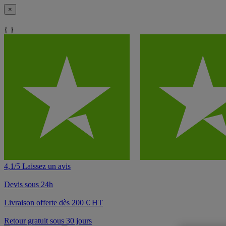
×
{ }
4,1/5 Laissez un avis
Devis sous 24h
Livraison offerte dès 200 € HT
Retour gratuit sous 30 jours