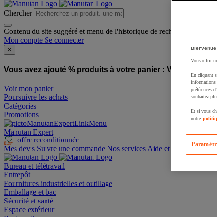
Chercher
Contenu du site suggéré et menu de l'historique de recherche
Mon compte
Se connecter
Bienvenue
×
Vous offrir u
Vous avez ajouté % produits à votre panier :
Vous avez ajo
En cliquant s
informations 
Voir mon panier
préférences d
Poursuivre les achats
souhaitez plu
Catégories
Et si vous ch
Promotions
notre
politi
Manutan Expert
offre reconditionnée
Paramètr
Mes devis
Suivre une commande
Nos services
Aide et contact
Bureau et télétravail
Entrepôt
Fournitures industrielles et outillage
Emballage et bac
Sécurité et santé
Espace extérieur