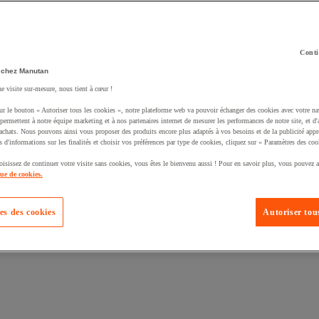
Conti
 chez Manutan
ne visite sur-mesure, nous tient à cœur !
uté un produit à votre panier :
ur le bouton « Autoriser tous les cookies », notre plateforme web va pouvoir échanger des cookies avec votre na
permettent à notre équipe marketing et à nos partenaires internet de mesurer les performances de notre site, et d'
'achats. Nous pouvons ainsi vous proposer des produits encore plus adaptés à vos besoins et de la publicité appr
s d'informations sur les finalités et choisir vos préférences par type de cookies, cliquez sur « Paramètres des coo
oisissez de continuer votre visite sans cookies, vous êtes le bienvenu aussi ! Pour en savoir plus, vous pouvez a
que de cookies.
es des cookies
Autoriser tous