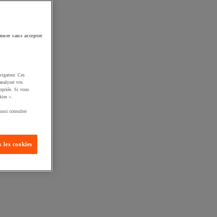
nuer sans accepter
vigateur. Ces
analyser vos
opriée. Si vous
kies ».
ussi consulter
 les cookies