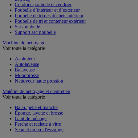
Cendrier-poubelle et cendrier
Poubelle d’intérieur et d’extérieur
Poubelle de tri des déchets intérieur
Poubelle de tri et conteneur extérieur
Sac-poubelle
Support sac-poubelle
Machine de nettoyage
Voir toute la catégorie
Aspirateur
Autolaveuse
Balayeuse
Monobrosse
Nettoyeur haute pression
Matériel de nettoyage et d'entretien
Voir toute la catégorie
Balai, pelle et manche
Éponge, lavette et brosse
Gant de ménage
Perche et raclette à vitre
Seau et presse d'essorage