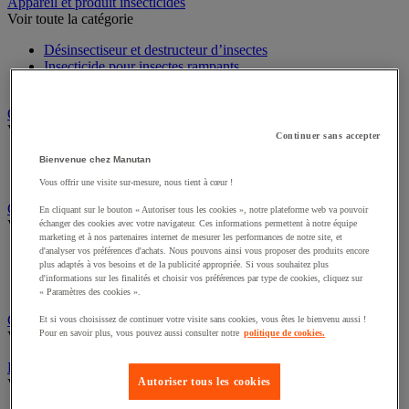
Sports et loisirs
Appareil et produit insecticides
Voir toute la catégorie
Désinsectiseur et destructeur d’insectes
Insecticide pour insectes rampants
Insecticide pour insectes volants
Chariot à linge et armoire à linge
Continuer sans accepter
Voir toute la catégorie
Bienvenue chez Manutan
Chariot à linge
Vous offrir une visite sur-mesure, nous tient à cœur !
Sac à linge et accessoires
En cliquant sur le bouton « Autoriser tous les cookies », notre plateforme web va pouvoir
Chariot de nettoyage
échanger des cookies avec votre navigateur. Ces informations permettent à notre équipe
Voir toute la catégorie
marketing et à nos partenaires internet de mesurer les performances de notre site, et
d'analyser vos préférences d'achats. Nous pouvons ainsi vous proposer des produits encore
plus adaptés à vos besoins et de la publicité appropriée. Si vous souhaitez plus
Accessoires pour chariot de nettoyage
d'informations sur les finalités et choisir vos préférences par type de cookies, cliquez sur
Chariot de lavage
« Paramètres des cookies ».
Chariot de ménage
Et si vous choisissez de continuer votre visite sans cookies, vous êtes le bienvenu aussi !
Cireuse à chaussures
Pour en savoir plus, vous pouvez aussi consulter notre
politique de cookies.
Voir toute la catégorie
Équipement sanitaires, douche et salle de bain
Autoriser tous les cookies
Voir toute la catégorie