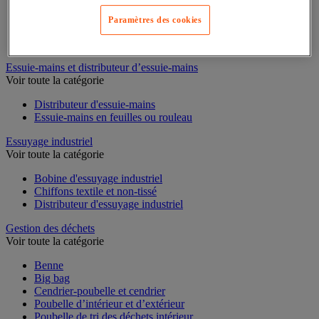
Cloison et cabine pour sanitaires
Paramètres des cookies
Équipement douche
Équipement salle de bain
Équipement sanitaires
Essuie-mains et distributeur d’essuie-mains
Voir toute la catégorie
Distributeur d'essuie-mains
Essuie-mains en feuilles ou rouleau
Essuyage industriel
Voir toute la catégorie
Bobine d'essuyage industriel
Chiffons textile et non-tissé
Distributeur d'essuyage industriel
Gestion des déchets
Voir toute la catégorie
Benne
Big bag
Cendrier-poubelle et cendrier
Poubelle d’intérieur et d’extérieur