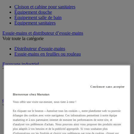
Cloison et cabine pour sanitaires
Équipement douche
Équipement salle de bain
Équipement sanitaires
Essuie-mains et distributeur d’essuie-mains
Voir toute la catégorie
Distributeur d'essuie-mains
Essuie-mains en feuilles ou rouleau
Essuyage industriel
Voir toute la catégorie
Bobine d'essuyage industriel
Chiffons textile et non-tissé
Continuer sans accepter
Distributeur d'essuyage industriel
Bienvenue chez Manutan
Gestion des déchets
Vous offrir une visite sur-mesure, nous tient à cœur !
Voir toute la catégorie
En cliquant sur le bouton « Autoriser tous les cookies », notre plateforme web va pouvoir
échanger des cookies avec votre navigateur. Ces informations permettent à notre équipe
Benne
marketing et à nos partenaires internet de mesurer les performances de notre site, et
Big bag
d'analyser vos préférences d'achats. Nous pouvons ainsi vous proposer des produits encore
Cendrier-poubelle et cendrier
plus adaptés à vos besoins et de la publicité appropriée. Si vous souhaitez plus
Poubelle d’intérieur et d’extérieur
d'informations sur les finalités et choisir vos préférences par type de cookies, cliquez sur