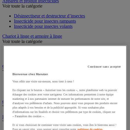
Sports et loisirs
Appareil et produit insecticides
Voir toute la catégorie
Désinsectiseur et destructeur d’insectes
Insecticide pour insectes rampants
Insecticide pour insectes volants
Chariot à linge et armoire à linge
Voir toute la catégorie
Chariot à linge
Sac à linge et accessoires
Continuer sans accepter
Chariot de nettoyage
Bienvenue chez Manutan
Voir toute la catégorie
Vous offrir une visite sur-mesure, nous tient à cœur !
Accessoires pour chariot de nettoyage
En cliquant sur le bouton « Autoriser tous les cookies », notre plateforme web va pouvoir
Chariot de lavage
échanger des cookies avec votre navigateur. Ces informations permettent à notre équipe
Chariot de ménage
marketing et à nos partenaires internet de mesurer les performances de notre site, et
d'analyser vos préférences d'achats. Nous pouvons ainsi vous proposer des produits encore
Cireuse à chaussures
plus adaptés à vos besoins et de la publicité appropriée. Si vous souhaitez plus
Voir toute la catégorie
d'informations sur les finalités et choisir vos préférences par type de cookies, cliquez sur
« Paramètres des cookies ».
Équipement sanitaires, douche et salle de bain
Et si vous choisissez de continuer votre visite sans cookies, vous êtes le bienvenu aussi !
Voir toute la catégorie
Pour en savoir plus, vous pouvez aussi consulter notre
politique de cookies.