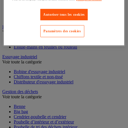
Cloison et cabine pour sanitaires
Équipement douche
Autoriser tous les cookies
Équipement salle de bain
Équipement sanitaires
Essuie-mains et distributeur d’essuie-mains
Paramètres des cookies
Voir toute la catégorie
Distributeur d'essuie-mains
Essuie-mains en feuilles ou rouleau
Essuyage industriel
Voir toute la catégorie
Bobine d'essuyage industriel
Chiffons textile et non-tissé
Distributeur d'essuyage industriel
Gestion des déchets
Voir toute la catégorie
Benne
Big bag
Cendrier-poubelle et cendrier
Poubelle d’intérieur et d’extérieur