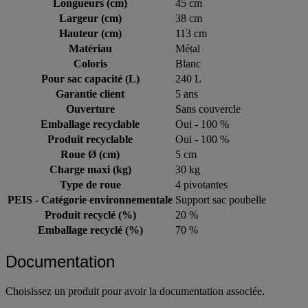
Longueurs (cm)
45 cm
Largeur (cm)
38 cm
Hauteur (cm)
113 cm
Matériau
Métal
Coloris
Blanc
Pour sac capacité (L)
240 L
Garantie client
5 ans
Ouverture
Sans couvercle
Emballage recyclable
Oui - 100 %
Produit recyclable
Oui - 100 %
Roue Ø (cm)
5 cm
Charge maxi (kg)
30 kg
Type de roue
4 pivotantes
PEIS - Catégorie environnementale
Support sac poubelle
Produit recyclé (%)
20 %
Emballage recyclé (%)
70 %
Documentation
Choisissez un produit pour avoir la documentation associée.