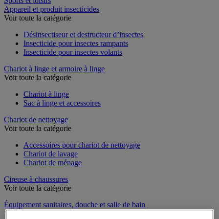
Sports et loisirs
Appareil et produit insecticides
Voir toute la catégorie
Désinsectiseur et destructeur d’insectes
Insecticide pour insectes rampants
Insecticide pour insectes volants
Chariot à linge et armoire à linge
Voir toute la catégorie
Chariot à linge
Sac à linge et accessoires
Chariot de nettoyage
Voir toute la catégorie
Accessoires pour chariot de nettoyage
Chariot de lavage
Chariot de ménage
Cireuse à chaussures
Voir toute la catégorie
Équipement sanitaires, douche et salle de bain
Voir toute la catégorie