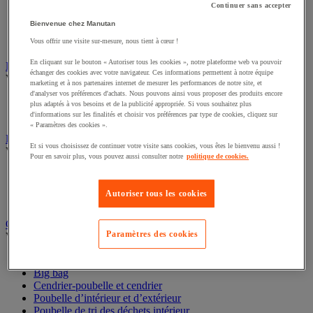
Continuer sans accepter
Cloison et cabine pour sanitaires
Bienvenue chez Manutan
Équipement douche
Équipement salle de bain
Vous offrir une visite sur-mesure, nous tient à cœur !
Équipement sanitaires
En cliquant sur le bouton « Autoriser tous les cookies », notre plateforme web va pouvoir
échanger des cookies avec votre navigateur. Ces informations permettent à notre équipe
Essuie-mains et distributeur d’essuie-mains
marketing et à nos partenaires internet de mesurer les performances de notre site, et
Voir toute la catégorie
d'analyser vos préférences d'achats. Nous pouvons ainsi vous proposer des produits encore
plus adaptés à vos besoins et de la publicité appropriée. Si vous souhaitez plus
Distributeur d'essuie-mains
d'informations sur les finalités et choisir vos préférences par type de cookies, cliquez sur
Essuie-mains en feuilles ou rouleau
« Paramètres des cookies ».
Et si vous choisissez de continuer votre visite sans cookies, vous êtes le bienvenu aussi !
Essuyage industriel
Pour en savoir plus, vous pouvez aussi consulter notre
politique de cookies.
Voir toute la catégorie
Bobine d'essuyage industriel
Autoriser tous les cookies
Chiffons textile et non-tissé
Distributeur d'essuyage industriel
Gestion des déchets
Paramètres des cookies
Voir toute la catégorie
Benne
Big bag
Cendrier-poubelle et cendrier
Poubelle d’intérieur et d’extérieur