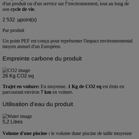
L'impact global est une mesure qui prend en compte tous les impacts
d'un produit ou d'un service sur l''environnement, tout au long de
son
cycle de vie
.
2 532
µpoint(s)
Par produit
Un point PEF est conçu pour représenter l'impact environnemental
moyen annuel d'un Européen.
Empreinte carbone du produit
26
Kg CO2 eq
Trajet en voiture:
En moyenne,
1 Kg de CO2 eq
est émis en
parcourant environ
7 km
en voiture.
Utilisation d'eau du produit
5,2
Litres
Volume d'une piscine :
le volume dune piscine de taille moyenne