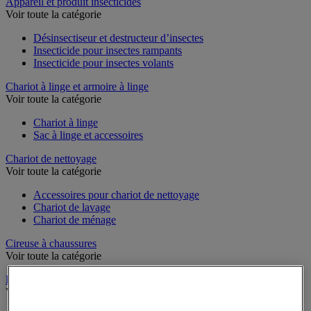
Sports et loisirs
Appareil et produit insecticides
Voir toute la catégorie
Désinsectiseur et destructeur d’insectes
Insecticide pour insectes rampants
Insecticide pour insectes volants
Chariot à linge et armoire à linge
Voir toute la catégorie
Chariot à linge
Sac à linge et accessoires
Chariot de nettoyage
Voir toute la catégorie
Accessoires pour chariot de nettoyage
Chariot de lavage
Chariot de ménage
Cireuse à chaussures
Voir toute la catégorie
Équipement sanitaires, douche et salle de bain
Voir toute la catégorie