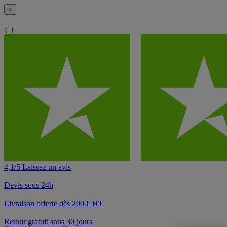
×
{ }
4,1/5 Laissez un avis
Devis sous 24h
Livraison offerte dès 200 € HT
Retour gratuit sous 30 jours