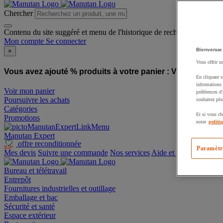
Chercher
Contenu du site suggéré et menu de l'historique de recherche
Mon compte
Se connecter
Bienvenue
×
Vous offrir u
Vous avez ajouté % produits à votre panier :
Vous avez ajo
En cliquant s
informations 
Voir mon panier
préférences d
Poursuivre les achats
souhaitez plu
Catégories
Et si vous ch
Promotions
notre
politi
Manutan Expert
offre reconditionnée
Paramètr
Mes devis
Suivre une commande
Nos services
Aide et contact
Bureau et télétravail
Entrepôt
Fournitures industrielles et outillage
Emballage et bac
Sécurité et santé
Espace extérieur