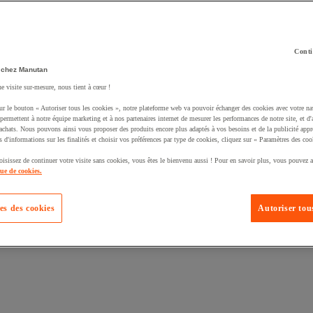
Conti
 chez Manutan
ne visite sur-mesure, nous tient à cœur !
uté un produit à votre panier :
ur le bouton « Autoriser tous les cookies », notre plateforme web va pouvoir échanger des cookies avec votre na
permettent à notre équipe marketing et à nos partenaires internet de mesurer les performances de notre site, et d'
'achats. Nous pouvons ainsi vous proposer des produits encore plus adaptés à vos besoins et de la publicité appr
s d'informations sur les finalités et choisir vos préférences par type de cookies, cliquez sur « Paramètres des coo
oisissez de continuer votre visite sans cookies, vous êtes le bienvenu aussi ! Pour en savoir plus, vous pouvez a
que de cookies.
es des cookies
Autoriser tous