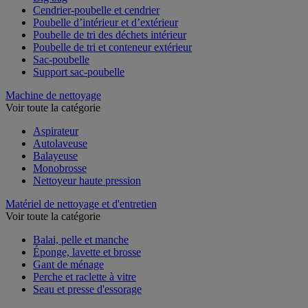
Cendrier-poubelle et cendrier
Poubelle d’intérieur et d’extérieur
Poubelle de tri des déchets intérieur
Poubelle de tri et conteneur extérieur
Sac-poubelle
Support sac-poubelle
Machine de nettoyage
Voir toute la catégorie
Aspirateur
Autolaveuse
Balayeuse
Monobrosse
Nettoyeur haute pression
Matériel de nettoyage et d'entretien
Voir toute la catégorie
Balai, pelle et manche
Éponge, lavette et brosse
Gant de ménage
Perche et raclette à vitre
Seau et presse d'essorage