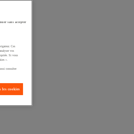
nuer sans accepter
vigateur. Ces
analyser vos
opriée. Si vous
kies ».
ussi consulter
 les cookies