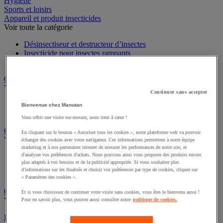
Hygiène
Sports et loisirs
Appareil et produit insecticides
Voir toute la catégorie
Désinsectiseur et destructeur d’insectes
Insecticide pour insectes rampants
Insecticide pour insectes volants
Chariot à linge et armoire à linge
Voir toute la catégorie
Continuer sans accepter
Chariot à linge
Bienvenue chez Manutan
Sac à linge et accessoires
Vous offrir une visite sur-mesure, nous tient à cœur !
Chariot de nettoyage
En cliquant sur le bouton « Autoriser tous les cookies », notre plateforme web va pouvoir
Voir toute la catégorie
échanger des cookies avec votre navigateur. Ces informations permettent à notre équipe
marketing et à nos partenaires internet de mesurer les performances de notre site, et
d'analyser vos préférences d'achats. Nous pouvons ainsi vous proposer des produits encore
Accessoires pour chariot de nettoyage
plus adaptés à vos besoins et de la publicité appropriée. Si vous souhaitez plus
Chariot de lavage
d'informations sur les finalités et choisir vos préférences par type de cookies, cliquez sur
Chariot de ménage
« Paramètres des cookies ».
Cireuse à chaussures
Et si vous choisissez de continuer votre visite sans cookies, vous êtes le bienvenu aussi !
Voir toute la catégorie
Pour en savoir plus, vous pouvez aussi consulter notre
politique de cookies.
Équipement sanitaires, douche et salle de bain