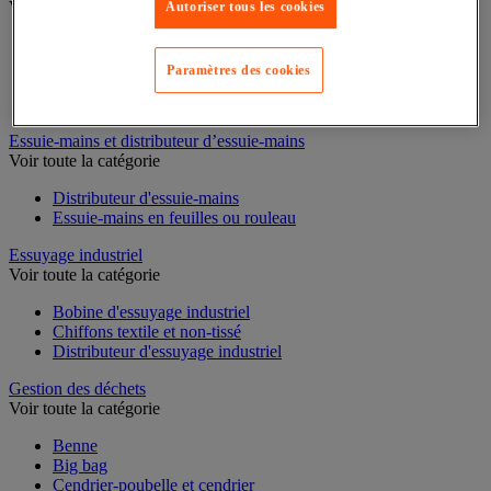
Voir toute la catégorie
Autoriser tous les cookies
Cloison et cabine pour sanitaires
Équipement douche
Paramètres des cookies
Équipement salle de bain
Équipement sanitaires
Essuie-mains et distributeur d’essuie-mains
Voir toute la catégorie
Distributeur d'essuie-mains
Essuie-mains en feuilles ou rouleau
Essuyage industriel
Voir toute la catégorie
Bobine d'essuyage industriel
Chiffons textile et non-tissé
Distributeur d'essuyage industriel
Gestion des déchets
Voir toute la catégorie
Benne
Big bag
Cendrier-poubelle et cendrier