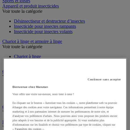
Hygiène
Sports et loisirs
Appareil et produit insecticides
Voir toute la catégorie
Désinsectiseur et destructeur d’insectes
Insecticide pour insectes rampants
Insecticide pour insectes volants
Chariot à linge et armoire à linge
Voir toute la catégorie
Chariot à linge
Sac à linge et accessoires
Chariot de nettoyage
Continuer sans accepter
Voir toute la catégorie
Bienvenue chez Manutan
Accessoires pour chariot de nettoyage
Vous offrir une visite sur-mesure, nous tient à cœur !
Chariot de lavage
Chariot de ménage
En cliquant sur le bouton « Autoriser tous les cookies », notre plateforme web va pouvoir
échanger des cookies avec votre navigateur. Ces informations permettent à notre équipe
Cireuse à chaussures
marketing et à nos partenaires internet de mesurer les performances de notre site, et
Voir toute la catégorie
d'analyser vos préférences d'achats. Nous pouvons ainsi vous proposer des produits encore
plus adaptés à vos besoins et de la publicité appropriée. Si vous souhaitez plus
d'informations sur les finalités et choisir vos préférences par type de cookies, cliquez sur
Équipement sanitaires, douche et salle de bain
« Paramètres des cookies ».