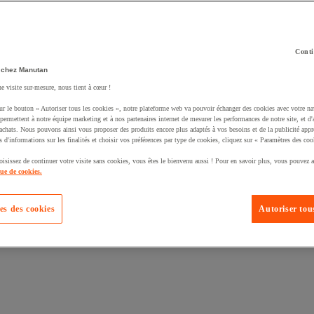
Conti
 chez Manutan
ne visite sur-mesure, nous tient à cœur !
uté un produit à votre panier :
ur le bouton « Autoriser tous les cookies », notre plateforme web va pouvoir échanger des cookies avec votre na
permettent à notre équipe marketing et à nos partenaires internet de mesurer les performances de notre site, et d'
'achats. Nous pouvons ainsi vous proposer des produits encore plus adaptés à vos besoins et de la publicité appr
s d'informations sur les finalités et choisir vos préférences par type de cookies, cliquez sur « Paramètres des coo
oisissez de continuer votre visite sans cookies, vous êtes le bienvenu aussi ! Pour en savoir plus, vous pouvez a
que de cookies.
es des cookies
Autoriser tous