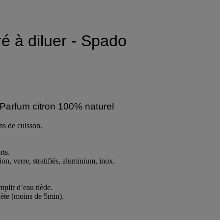
é à diluer - Spado
 Parfum citron 100% naturel
ons de cuisson.
rts.
ion, verre, stratifiés, aluminium, inox.
mplir d’eau tiède.
lète (moins de 5min).