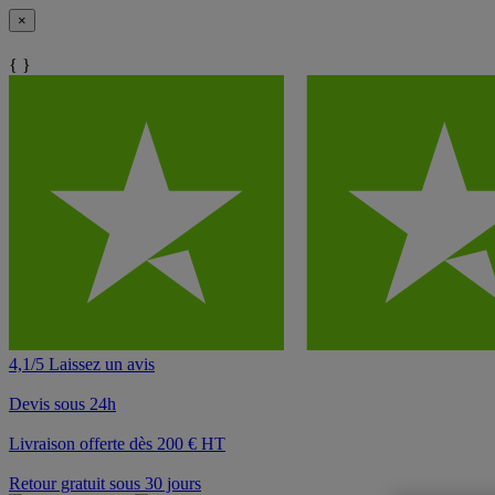
×
{ }
4,1/5 Laissez un avis
Devis sous 24h
Livraison offerte dès 200 € HT
Retour gratuit sous 30 jours