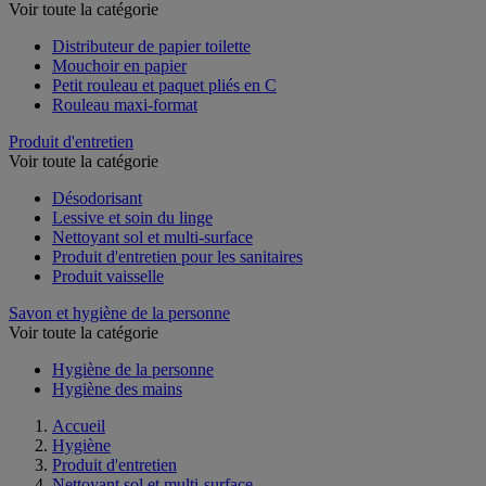
Papier toilette et mouchoir
Voir toute la catégorie
Distributeur de papier toilette
Mouchoir en papier
Petit rouleau et paquet pliés en C
Rouleau maxi-format
Produit d'entretien
Voir toute la catégorie
Désodorisant
Lessive et soin du linge
Nettoyant sol et multi-surface
Produit d'entretien pour les sanitaires
Produit vaisselle
Savon et hygiène de la personne
Voir toute la catégorie
Hygiène de la personne
Hygiène des mains
Accueil
Hygiène
Produit d'entretien