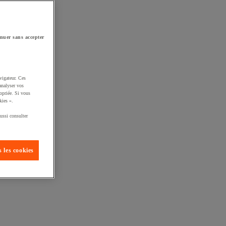
nuer sans accepter
vigateur. Ces
analyser vos
opriée. Si vous
kies ».
ussi consulter
 les cookies