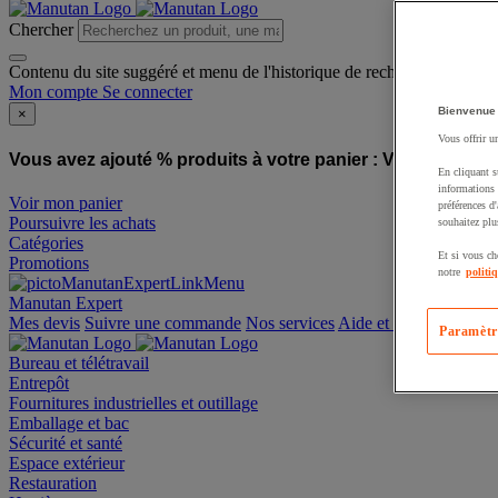
Chercher
Contenu du site suggéré et menu de l'historique de recherche
Mon compte
Se connecter
Bienvenue
×
Vous offrir u
Vous avez ajouté % produits à votre panier :
Vous avez ajo
En cliquant s
informations 
Voir mon panier
préférences d
Poursuivre les achats
souhaitez plu
Catégories
Et si vous ch
Promotions
notre
politi
Manutan Expert
offre reconditionnée
Paramètr
Mes devis
Suivre une commande
Nos services
Aide et contact
Bureau et télétravail
Entrepôt
Fournitures industrielles et outillage
Emballage et bac
Sécurité et santé
Espace extérieur