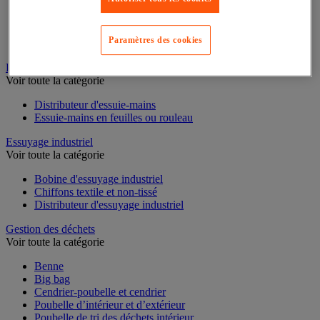
Cloison et cabine pour sanitaires
Équipement douche
Paramètres des cookies
Équipement salle de bain
Équipement sanitaires
Essuie-mains et distributeur d’essuie-mains
Voir toute la catégorie
Distributeur d'essuie-mains
Essuie-mains en feuilles ou rouleau
Essuyage industriel
Voir toute la catégorie
Bobine d'essuyage industriel
Chiffons textile et non-tissé
Distributeur d'essuyage industriel
Gestion des déchets
Voir toute la catégorie
Benne
Big bag
Cendrier-poubelle et cendrier
Poubelle d’intérieur et d’extérieur