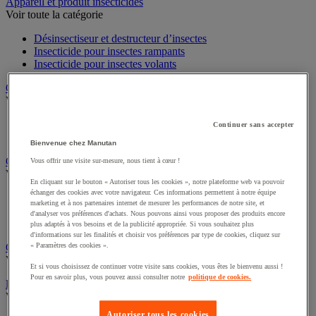
Sports et loisirs
Appareil et produit insecticides
Voir toute la catégorie
Désinsectiseur et destructeur d’insectes
Insecticide pour insectes rampants
Insecticide pour insectes volants
Chariot à linge et armoire à linge
Voir toute la catégorie
Continuer sans accepter
Chariot à linge
Bienvenue chez Manutan
Sac à linge et accessoires
Vous offrir une visite sur-mesure, nous tient à cœur !
Chariot de nettoyage
En cliquant sur le bouton « Autoriser tous les cookies », notre plateforme web va pouvoir
Voir toute la catégorie
échanger des cookies avec votre navigateur. Ces informations permettent à notre équipe
marketing et à nos partenaires internet de mesurer les performances de notre site, et
Accessoires pour chariot de nettoyage
d'analyser vos préférences d'achats. Nous pouvons ainsi vous proposer des produits encore
Chariot de lavage
plus adaptés à vos besoins et de la publicité appropriée. Si vous souhaitez plus
Chariot de ménage
d'informations sur les finalités et choisir vos préférences par type de cookies, cliquez sur
« Paramètres des cookies ».
Cireuse à chaussures
Et si vous choisissez de continuer votre visite sans cookies, vous êtes le bienvenu aussi !
Voir toute la catégorie
Pour en savoir plus, vous pouvez aussi consulter notre
politique de cookies.
Équipement sanitaires, douche et salle de bain
Voir toute la catégorie
Autoriser tous les cookies