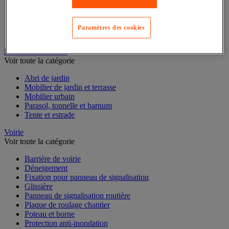
Jardinière et potager
Outillage à main de jardin
Outillage motorisé de jardin
Paramètres des cookies
Panneau solaire
Pompe et récupérateur eau de pluie
Mobilier d'extérieur
Voir toute la catégorie
Abri de jardin
Mobilier de jardin et terrasse
Mobilier urbain
Parasol, tonnelle et barnum
Tente et estrade
Voirie
Voir toute la catégorie
Barrière de voirie
Déneigement
Fixation pour panneau de signalisation
Glissière
Panneau de signalisation routière
Plaque de roulage chantier
Poteau et borne