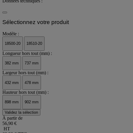
Données techniques :
Sélectionnez votre produit
Modèle :
18500-20
18510-20
Longueur hors tout (mm) :
382 mm
737 mm
Largeur hors tout (mm) :
432 mm
478 mm
Hauteur hors tout (mm) :
898 mm
902 mm
Validez la sélection
À partir de
56,90 €