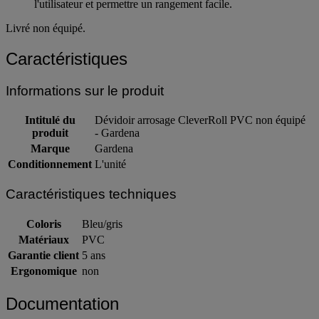
d'une poignée réglable en hauteur pour s'adapter à la taille de
l'utilisateur et permettre un rangement facile.
Livré non équipé.
Caractéristiques
Informations sur le produit
Intitulé du
Dévidoir arrosage CleverRoll PVC non équipé
produit
- Gardena
Marque
Gardena
Conditionnement
L'unité
Caractéristiques techniques
Coloris
Bleu/gris
Matériaux
PVC
Garantie client
5 ans
Ergonomique
non
Documentation