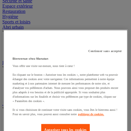
Emballage et bac
Sécurité et santé
Espace extérieur
Restauration
Hygiène
Sports et loisirs
Abri urbain
Voir toute la catégorie
Abri deux roues et multi-usages
Continuer sans accepter
Abri fumeur
Abri polyvalent toile
Bienvenue chez Manutan
Vous offrir une visite sur-mesure, nous tient à cœur !
Drapeau
Voir toute la catégorie
En cliquant sur le bouton « Autoriser tous les cookies », notre plateforme web va pouvoir
échanger des cookies avec votre navigateur. Ces informations permettent à notre équipe
Drapeau officiel
marketing et à nos partenaires internet de mesurer les performances de notre site, et
Drapeau publicitaire
d'analyser vos préférences d'achats. Nous pouvons ainsi vous proposer des produits encore
Manche à air
plus adaptés à vos besoins et de la publicité appropriée. Si vous souhaitez plus
d'informations sur les finalités et choisir vos préférences par type de cookies, cliquez sur
Mât
« Paramètres des cookies ».
Jardin
Et si vous choisissez de continuer votre visite sans cookies, vous êtes le bienvenu aussi !
Voir toute la catégorie
Pour en savoir plus, vous pouvez aussi consulter notre
politique de cookies.
Arrosage
Grillage, canisse et palissade
Autoriser tous les cookies