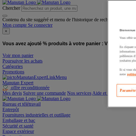
Chercher
Contenu du site suggéré et menu de l'historique de recherche
Mon compte
Se connecter
Bienvenue
×
Vous offrir u
Vous avez ajouté % produits à votre panier :
Vous avez ajo
En cliquant s
informations 
Voir mon panier
préférences d
Poursuivre les achats
souhaitez plu
Catégories
Et si vous ch
Promotions
notre
politi
Manutan Expert
offre reconditionnée
Paramètr
Mes devis
Suivre une commande
Nos services
Aide et contact
Bureau et télétravail
Entrepôt
Fournitures industrielles et outillage
Emballage et bac
Sécurité et santé
Espace extérieur