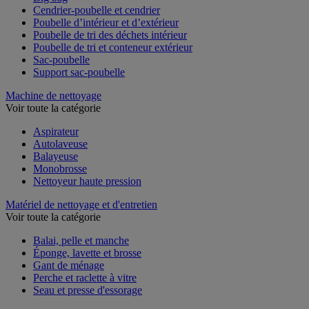
Cendrier-poubelle et cendrier
Poubelle d’intérieur et d’extérieur
Poubelle de tri des déchets intérieur
Poubelle de tri et conteneur extérieur
Sac-poubelle
Support sac-poubelle
Machine de nettoyage
Voir toute la catégorie
Aspirateur
Autolaveuse
Balayeuse
Monobrosse
Nettoyeur haute pression
Matériel de nettoyage et d'entretien
Voir toute la catégorie
Balai, pelle et manche
Éponge, lavette et brosse
Gant de ménage
Perche et raclette à vitre
Seau et presse d'essorage