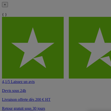
×
{ }
4,1/5 Laissez un avis
Devis sous 24h
Livraison offerte dès 200 € HT
Retour gratuit sous 30 jours