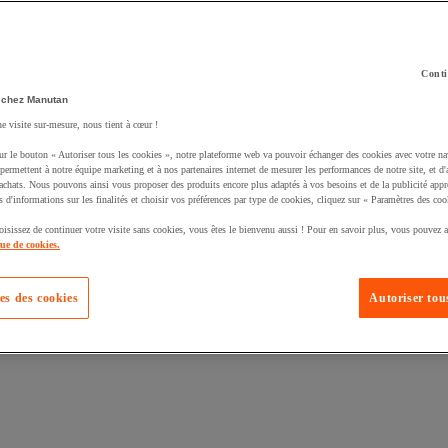
Conti
 chez Manutan
ne visite sur-mesure, nous tient à cœur !
uté un produit à votre panier :
ur le bouton « Autoriser tous les cookies », notre plateforme web va pouvoir échanger des cookies avec votre na
permettent à notre équipe marketing et à nos partenaires internet de mesurer les performances de notre site, et d'
'achats. Nous pouvons ainsi vous proposer des produits encore plus adaptés à vos besoins et de la publicité appr
s d'informations sur les finalités et choisir vos préférences par type de cookies, cliquez sur « Paramètres des coo
oisissez de continuer votre visite sans cookies, vous êtes le bienvenu aussi ! Pour en savoir plus, vous pouvez a
que de cookies.
es des cookies
Autoriser tous