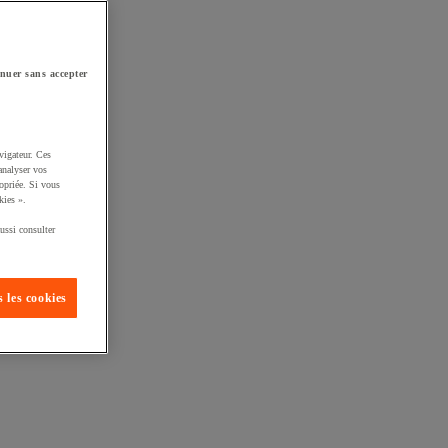
nuer sans accepter
vigateur. Ces
analyser vos
opriée. Si vous
kies ».
ussi consulter
 les cookies