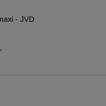
 maxi - JVD
ge