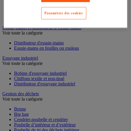
Cloison et cabine pour sanitaires
Équipement douche
Paramètres des cookies
Équipement salle de bain
Équipement sanitaires
Essuie-mains et distributeur d’essuie-mains
Voir toute la catégorie
Distributeur d'essuie-mains
Essuie-mains en feuilles ou rouleau
Essuyage industriel
Voir toute la catégorie
Bobine d'essuyage industriel
Chiffons textile et non-tissé
Distributeur d'essuyage industriel
Gestion des déchets
Voir toute la catégorie
Benne
Big bag
Cendrier-poubelle et cendrier
Poubelle d’intérieur et d’extérieur