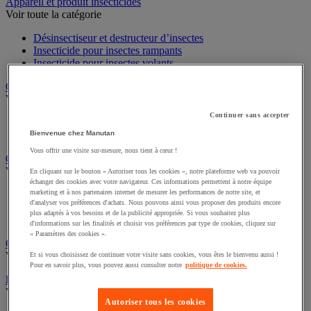
Sports et loisirs
Appareil et produit insecticides
Voir toute la catégorie
Désinsectiseur et destructeur d’insectes
Insecticide pour insectes rampants
Insecticide pour insectes volants
Chariot à linge et armoire à linge
Voir toute la catégorie
Continuer sans accepter
Chariot à linge
Bienvenue chez Manutan
Sac à linge et accessoires
Vous offrir une visite sur-mesure, nous tient à cœur !
Chariot de nettoyage
En cliquant sur le bouton « Autoriser tous les cookies », notre plateforme web va pouvoir
Voir toute la catégorie
échanger des cookies avec votre navigateur. Ces informations permettent à notre équipe
marketing et à nos partenaires internet de mesurer les performances de notre site, et
d'analyser vos préférences d'achats. Nous pouvons ainsi vous proposer des produits encore
Accessoires pour chariot de nettoyage
plus adaptés à vos besoins et de la publicité appropriée. Si vous souhaitez plus
Chariot de lavage
d'informations sur les finalités et choisir vos préférences par type de cookies, cliquez sur
Chariot de ménage
« Paramètres des cookies ».
Cireuse à chaussures
Et si vous choisissez de continuer votre visite sans cookies, vous êtes le bienvenu aussi !
Voir toute la catégorie
Pour en savoir plus, vous pouvez aussi consulter notre
politique de cookies.
Équipement sanitaires, douche et salle de bain
Voir toute la catégorie
Autoriser tous les cookies