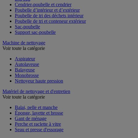
Cendrier-poubelle et cendrier
Poubelle d’intérieur et d’extérieur
Poubelle de tri des déchets intérieur
Poubelle de tri et conteneur extérieur
Sac-poubelle
Support sac-poubelle
Machine de nettoyage
Voir toute la catégorie
Aspirateur
Autolaveuse
Balayeuse
Monobrosse
Nettoyeur haute pression
Matériel de nettoyage et d'entretien
Voir toute la catégorie
Balai, pelle et manche
Éponge, lavette et brosse
Gant de ménage
Perche et raclette à vitre
Seau et presse d'essorage