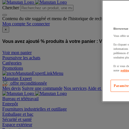
Chercher
Contenu du site suggéré et menu de l'historique de recherche
Mon compte
Se connecter
Bienvenue
×
Vous offrir u
Vous avez ajouté % produits à votre panier :
Vous avez ajo
En cliquant s
informations 
Voir mon panier
préférences d
Poursuivre les achats
souhaitez plu
Catégories
Et si vous ch
Promotions
notre
politi
Manutan Expert
offre reconditionnée
Paramètr
Mes devis
Suivre une commande
Nos services
Aide et contact
Bureau et télétravail
Entrepôt
Fournitures industrielles et outillage
Emballage et bac
Sécurité et santé
Espace extérieur