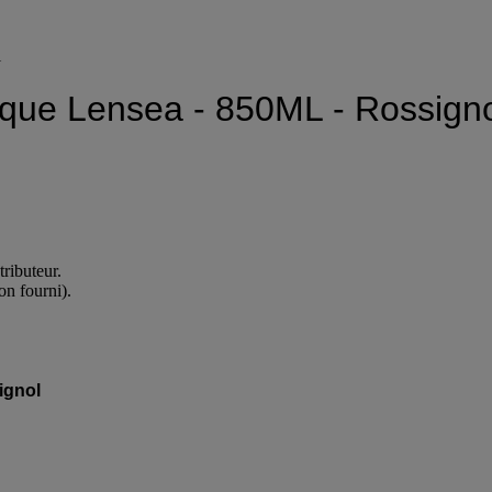
l
ique Lensea - 850ML - Rossign
ributeur.
on fourni).
ignol