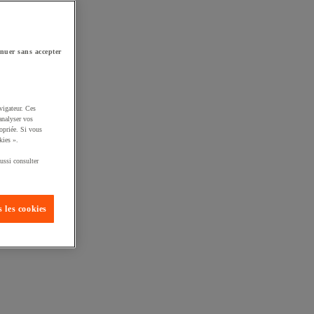
nuer sans accepter
vigateur. Ces
analyser vos
opriée. Si vous
kies ».
ussi consulter
 les cookies