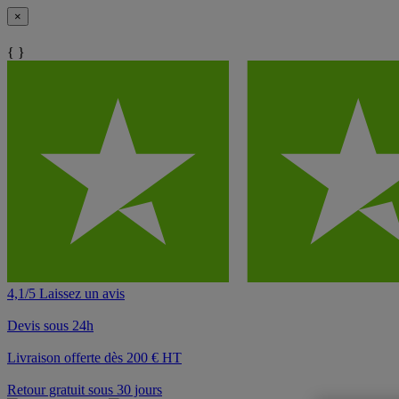
×
{ }
4,1/5 Laissez un avis
Devis sous 24h
Livraison offerte dès 200 € HT
Retour gratuit sous 30 jours