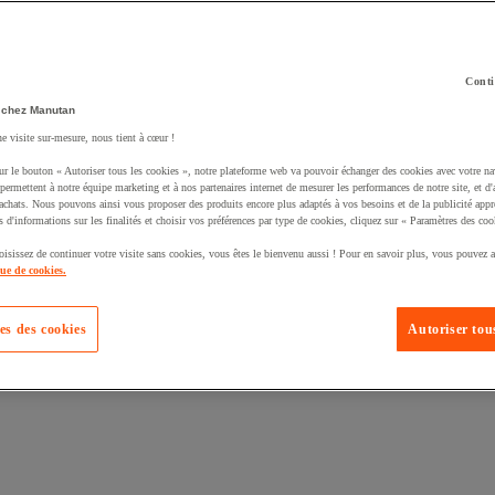
Conti
 chez Manutan
ne visite sur-mesure, nous tient à cœur !
uté un produit à votre panier :
ur le bouton « Autoriser tous les cookies », notre plateforme web va pouvoir échanger des cookies avec votre na
permettent à notre équipe marketing et à nos partenaires internet de mesurer les performances de notre site, et d'
'achats. Nous pouvons ainsi vous proposer des produits encore plus adaptés à vos besoins et de la publicité appr
s d'informations sur les finalités et choisir vos préférences par type de cookies, cliquez sur « Paramètres des coo
oisissez de continuer votre visite sans cookies, vous êtes le bienvenu aussi ! Pour en savoir plus, vous pouvez a
que de cookies.
es des cookies
Autoriser tous