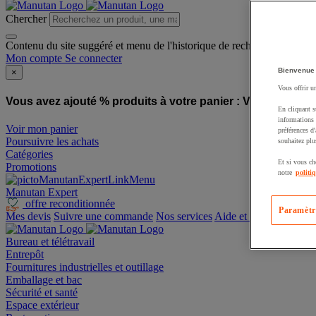
Chercher
Contenu du site suggéré et menu de l'historique de recherche
Mon compte
Se connecter
Bienvenue
×
Vous offrir u
Vous avez ajouté % produits à votre panier :
Vous avez ajo
En cliquant s
informations 
Voir mon panier
préférences d
Poursuivre les achats
souhaitez plu
Catégories
Et si vous ch
Promotions
notre
politi
Manutan Expert
offre reconditionnée
Paramètr
Mes devis
Suivre une commande
Nos services
Aide et contact
Bureau et télétravail
Entrepôt
Fournitures industrielles et outillage
Emballage et bac
Sécurité et santé
Espace extérieur