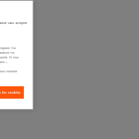
nuer sans accepter
vigateur. Ces
analyser vos
opriée. Si vous
kies ».
ussi consulter
 les cookies