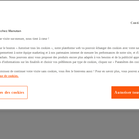
Conti
 chez Manutan
ne visite sur-mesure, nous tient à cœur !
uté un produit à votre panier :
ur le bouton « Autoriser tous les cookies », notre plateforme web va pouvoir échanger des cookies avec votre na
permettent à notre équipe marketing et à nos partenaires internet de mesurer les performances de notre site, et d'
'achats. Nous pouvons ainsi vous proposer des produits encore plus adaptés à vos besoins et de la publicité appr
s d'informations sur les finalités et choisir vos préférences par type de cookies, cliquez sur « Paramètres des coo
oisissez de continuer votre visite sans cookies, vous êtes le bienvenu aussi ! Pour en savoir plus, vous pouvez a
que de cookies.
es des cookies
Autoriser tous