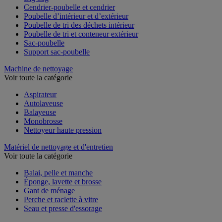
Cendrier-poubelle et cendrier
Poubelle d’intérieur et d’extérieur
Poubelle de tri des déchets intérieur
Poubelle de tri et conteneur extérieur
Sac-poubelle
Support sac-poubelle
Machine de nettoyage
Voir toute la catégorie
Aspirateur
Autolaveuse
Balayeuse
Monobrosse
Nettoyeur haute pression
Matériel de nettoyage et d'entretien
Voir toute la catégorie
Balai, pelle et manche
Éponge, lavette et brosse
Gant de ménage
Perche et raclette à vitre
Seau et presse d'essorage