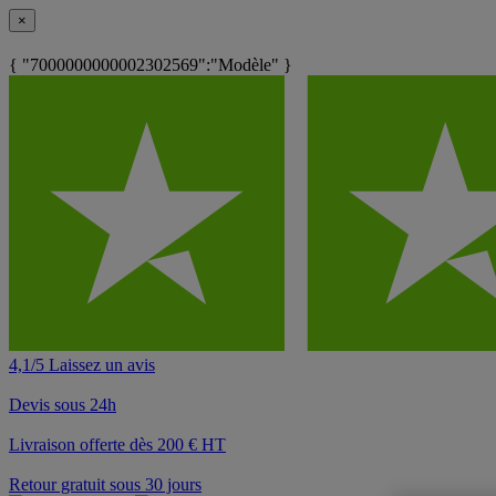
×
{ "7000000000002302569":"Modèle" }
4,1/5 Laissez un avis
Devis sous 24h
Livraison offerte dès 200 € HT
Retour gratuit sous 30 jours