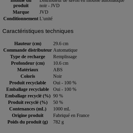
Intitulé du
Distributeur de savon en mousse automatique
produit
noir - JVD
Marque
JVD
Conditionnement
L'unité
Caractéristiques techniques
Hauteur (cm)
29.6 cm
Commande distributeur
Automatique
Type de recharge
Remplissage
Profondeur (cm)
10.6 cm
Matériaux
ABS
Coloris
Noir
Produit recyclable
Oui - 100 %
Emballage recyclable
Oui - 100 %
Emballage recyclé (%)
90 %
Produit recyclé (%)
50 %
Contenances (mL)
1000 mL
Origine produit
Fabriqué en France
Poids du produit (g)
782 g