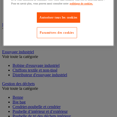
Pour en savoir plus, vous pouvez aussi consulter notre
politique de cookies.
Cloison et cabine pour sanitaires
Équipement douche
Équipement salle de bain
Autoriser tous les cookies
Équipement sanitaires
Essuie-mains et distributeur d’essuie-mains
Paramètres des cookies
Voir toute la catégorie
Distributeur d'essuie-mains
Essuie-mains en feuilles ou rouleau
Essuyage industriel
Voir toute la catégorie
Bobine d'essuyage industriel
Chiffons textile et non-tissé
Distributeur d'essuyage industriel
Gestion des déchets
Voir toute la catégorie
Benne
Big bag
Cendrier-poubelle et cendrier
Poubelle d’intérieur et d’extérieur