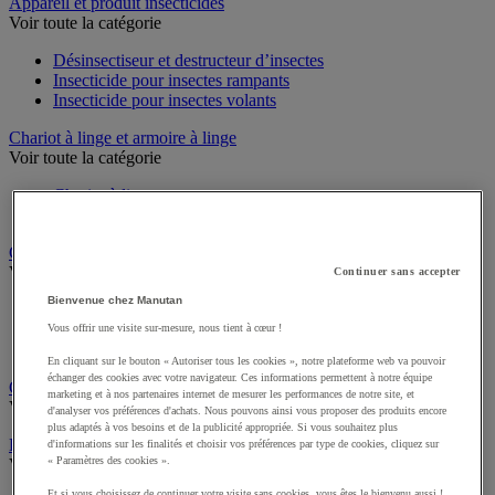
Sports et loisirs
Appareil et produit insecticides
Voir toute la catégorie
Désinsectiseur et destructeur d’insectes
Insecticide pour insectes rampants
Insecticide pour insectes volants
Chariot à linge et armoire à linge
Voir toute la catégorie
Chariot à linge
Sac à linge et accessoires
Chariot de nettoyage
Continuer sans accepter
Voir toute la catégorie
Bienvenue chez Manutan
Accessoires pour chariot de nettoyage
Vous offrir une visite sur-mesure, nous tient à cœur !
Chariot de lavage
En cliquant sur le bouton « Autoriser tous les cookies », notre plateforme web va pouvoir
Chariot de ménage
échanger des cookies avec votre navigateur. Ces informations permettent à notre équipe
marketing et à nos partenaires internet de mesurer les performances de notre site, et
Cireuse à chaussures
d'analyser vos préférences d'achats. Nous pouvons ainsi vous proposer des produits encore
Voir toute la catégorie
plus adaptés à vos besoins et de la publicité appropriée. Si vous souhaitez plus
d'informations sur les finalités et choisir vos préférences par type de cookies, cliquez sur
Équipement sanitaires, douche et salle de bain
« Paramètres des cookies ».
Voir toute la catégorie
Et si vous choisissez de continuer votre visite sans cookies, vous êtes le bienvenu aussi !