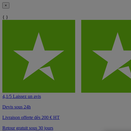
×
{ }
4,1/5 Laissez un avis
Devis sous 24h
Livraison offerte dès 200 € HT
Retour gratuit sous 30 jours