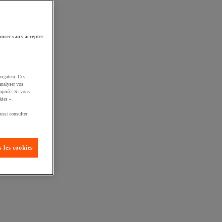
nuer sans accepter
vigateur. Ces
analyser vos
opriée. Si vous
kies ».
ussi consulter
 les cookies