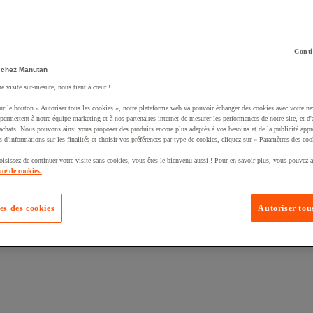
Conti
 chez Manutan
ne visite sur-mesure, nous tient à cœur !
uté un produit à votre panier :
ur le bouton « Autoriser tous les cookies », notre plateforme web va pouvoir échanger des cookies avec votre na
permettent à notre équipe marketing et à nos partenaires internet de mesurer les performances de notre site, et d'
'achats. Nous pouvons ainsi vous proposer des produits encore plus adaptés à vos besoins et de la publicité appr
s d'informations sur les finalités et choisir vos préférences par type de cookies, cliquez sur « Paramètres des coo
oisissez de continuer votre visite sans cookies, vous êtes le bienvenu aussi ! Pour en savoir plus, vous pouvez a
que de cookies.
es des cookies
Autoriser tous