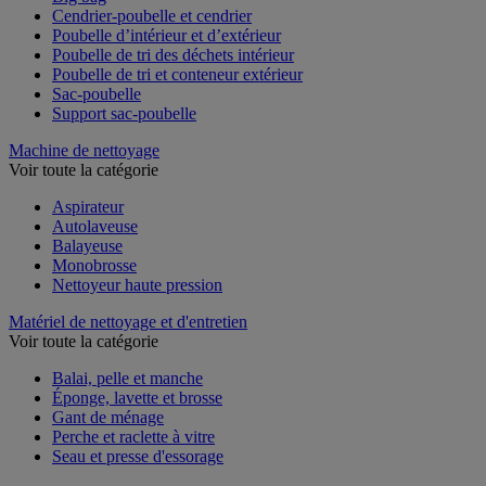
Cendrier-poubelle et cendrier
Poubelle d’intérieur et d’extérieur
Poubelle de tri des déchets intérieur
Poubelle de tri et conteneur extérieur
Sac-poubelle
Support sac-poubelle
Machine de nettoyage
Voir toute la catégorie
Aspirateur
Autolaveuse
Balayeuse
Monobrosse
Nettoyeur haute pression
Matériel de nettoyage et d'entretien
Voir toute la catégorie
Balai, pelle et manche
Éponge, lavette et brosse
Gant de ménage
Perche et raclette à vitre
Seau et presse d'essorage