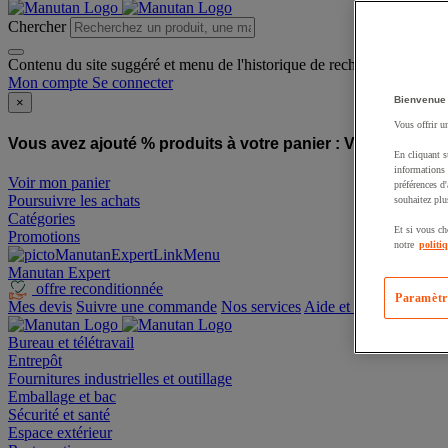
Chercher
Contenu du site suggéré et menu de l'historique de recherche
Mon compte
Se connecter
Bienvenue
×
Vous offrir u
Vous avez ajouté % produits à votre panier :
Vous avez ajo
En cliquant s
informations 
Voir mon panier
préférences d
Poursuivre les achats
souhaitez plu
Catégories
Et si vous ch
Promotions
notre
politi
Manutan Expert
offre reconditionnée
Paramètr
Mes devis
Suivre une commande
Nos services
Aide et contact
Bureau et télétravail
Entrepôt
Fournitures industrielles et outillage
Emballage et bac
Sécurité et santé
Espace extérieur