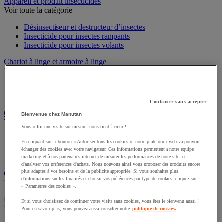
Sports et loisirs
Appareil et produit insecticides
Voir toute la catégorie
Désinsectiseur et destructeur d’insectes
Insecticide pour insectes rampants
Insecticide pour insectes volants
Chariot à linge et armoire à linge
Voir toute la catégorie
Chariot à linge
Continuer sans accepter
Sac à linge et accessoires
Bienvenue chez Manutan
Chariot de nettoyage
Vous offrir une visite sur-mesure, nous tient à cœur !
Voir toute la catégorie
En cliquant sur le bouton « Autoriser tous les cookies », notre plateforme web va pouvoir
Accessoires pour chariot de nettoyage
échanger des cookies avec votre navigateur. Ces informations permettent à notre équipe
Chariot de lavage
marketing et à nos partenaires internet de mesurer les performances de notre site, et
Chariot de ménage
d'analyser vos préférences d'achats. Nous pouvons ainsi vous proposer des produits encore
plus adaptés à vos besoins et de la publicité appropriée. Si vous souhaitez plus
d'informations sur les finalités et choisir vos préférences par type de cookies, cliquez sur
Cireuse à chaussures
« Paramètres des cookies ».
Voir toute la catégorie
Et si vous choisissez de continuer votre visite sans cookies, vous êtes le bienvenu aussi !
Équipement sanitaires, douche et salle de bain
Pour en savoir plus, vous pouvez aussi consulter notre
politique de cookies.
Voir toute la catégorie