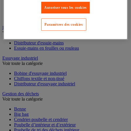
Cloison et cabine pour sanitaires
Autoriser tous les cookies
Équipement douche
Équipement salle de bain
Équipement sanitaires
Paramètres des cookies
Essuie-mains et distributeur d’essuie-mains
Voir toute la catégorie
Distributeur d'essuie-mains
Essuie-mains en feuilles ou rouleau
Essuyage industriel
Voir toute la catégorie
Bobine d'essuyage industriel
Chiffons textile et non-tissé
Distributeur d'essuyage industriel
Gestion des déchets
Voir toute la catégorie
Benne
Big bag
Cendrier-poubelle et cendrier
Poubelle d’intérieur et d’extérieur