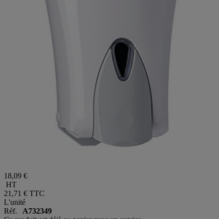
18,09 €
HT
21,71 €
TTC
L'unité
Réf.
A732349