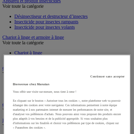
Sports et loisirs
Appareil et produit insecticides
Voir toute la catégorie
Désinsectiseur et destructeur d’insectes
Insecticide pour insectes rampants
Insecticide pour insectes volants
Chariot à linge et armoire à linge
Voir toute la catégorie
Chariot à linge
Sac à linge et accessoires
Chariot de nettoyage
Continuer sans accepter
Voir toute la catégorie
Bienvenue chez Manutan
Accessoires pour chariot de nettoyage
Vous offrir une visite sur-mesure, nous tient à cœur !
Chariot de lavage
Chariot de ménage
En cliquant sur le bouton « Autoriser tous les cookies », notre plateforme web va pouvoir
échanger des cookies avec votre navigateur. Ces informations permettent à notre équipe
Cireuse à chaussures
marketing et à nos partenaires internet de mesurer les performances de notre site, et
Voir toute la catégorie
d'analyser vos préférences d'achats. Nous pouvons ainsi vous proposer des produits encore
plus adaptés à vos besoins et de la publicité appropriée. Si vous souhaitez plus
d'informations sur les finalités et choisir vos préférences par type de cookies, cliquez sur
Équipement sanitaires, douche et salle de bain
« Paramètres des cookies ».
Voir toute la catégorie